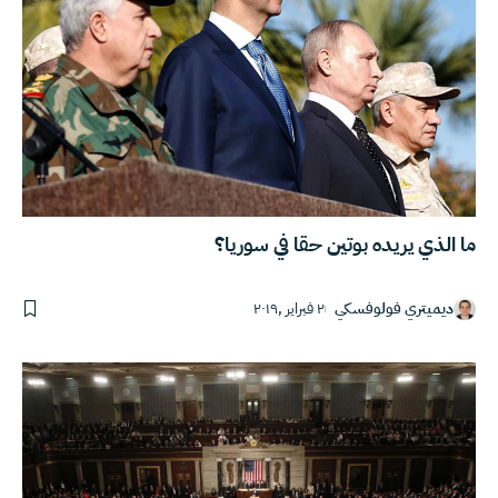
ما الذي يريده بوتين حقا في سوريا؟
ديميتري فولوفسكي
٢ فبراير ,٢٠١٩