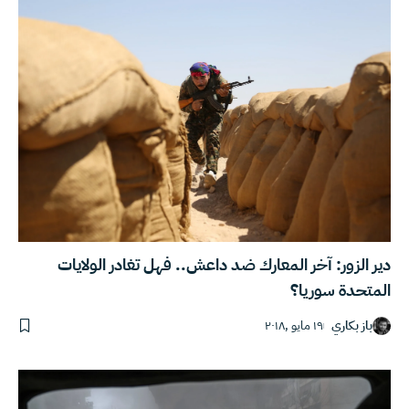
دير الزور: آخر المعارك ضد داعش.. فهل تغادر الولايات
المتحدة سوريا؟
باز بكاري
١٩ مايو ,٢٠١٨