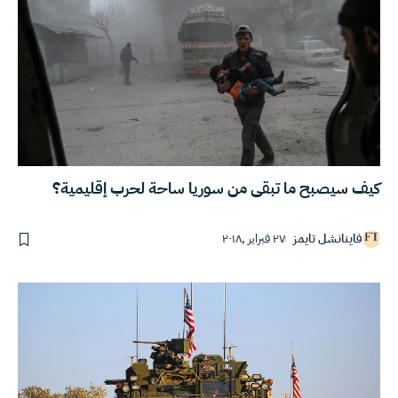
كيف سيصبح ما تبقى من سوريا ساحة لحرب إقليمية؟
فاينانشل تايمز
٢٧ فبراير ,٢٠١٨