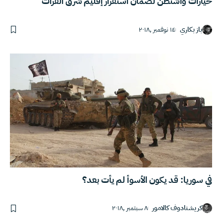
خيارات واشنطن لضمان استقرار إقليم شرق الفرات
باز بكاري
١٤ نوفمبر ,٢٠١٨
في سوريا: قد يكون الأسوأ لم يأت بعد؟
كريشنادوف كالامور
٨ سبتمبر ,٢٠١٨