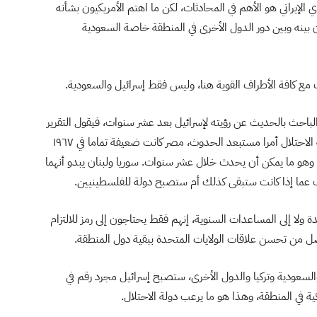
وي الإيراني هو الأهم في المحادثات، لكن ما اهتم الأمريكيون بشأنه
ن بينه وبين دور الدول الأخرى في المنطقة خاصة السعودية
ت مع كافة الأطراف القوية هنا، وليس فقط إسرائيل والسعودية.
الباحث بالحديث عن رؤيته لإسرائيل بعد عشر سنوات، فيقول التقرير
أنه على الحدود مع مصر، لا يبدو صعود حكومة تكره دولة الاحتلال أمرا مستبعد الحدوث، مصر كانت ضعيفة تماما في ١٩٦٧
ا أنها استعادت قوتها بشدة خلال ست سنوات في ١٩٧٣، وهو ما يمكن أن يحدث خلال عشر سنوات. سوريا ولبنان يبدو أنهما
رف عما إذا كانت ستبقى كذلك أم ستصبح دولة للفلسطينيين.
حدة ولا إلى المساعدات السنوية، إنهم فقط يحتاجون إلى رمز للالتزام
اصل من تحسن علاقات الولايات المتحدة ببقية دول المنطقة.
السعودية وتركيا والدول الأخرى، ستصبح إسرائيل مجرد رقم في
ية في المنطقة، وهذا هو ما يرعب دولة الاحتلال.