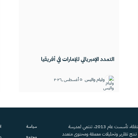
التمدد الإمبريالي للإمارات في أفريقيا
وليام واليس
٥ أغسطس ,٢٠٢٦
منصة إعلامية مستقلة، تأسست عام 2013، تنتمي لمدرسة
سياسة
ا
، تنتج تقارير وتحليلات معمقة ومحتوى متعدد
مجتمع
ص