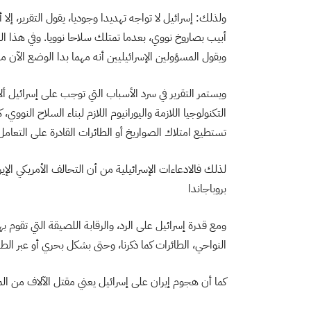
ولذلك: إسرائيل لا تواجه تهديدا وجوديا، يقول التقرير، إل
أبيب بصاروخ نووي، بعدما تمتلك سلاحا نوويا. وفي هذا السيا
ويقول المسؤولين الإسرائيليين أنه مهما بدا الوضع الآن مر
ويستمر التقرير في سرد الأسباب التي توجب على إسرائيل ألا 
التكنولوجيا اللازمة واليورانيوم اللازم لبناء السلاح النووي
تستطيع امتلاك الصواريخ أو الطائرات القادرة على التعامل
لذلك فالادعاءات الإسرائيلية من أن التحالف الأمريكي الإ
بروباجاندا
ومع قدرة إسرائيل على الرد، والرقابة اللصيقة التي تقوم
النواحي، الطائرات كما ذكرنا، وحتى بشكل بحري أو عبر الطر
كما أن هجوم إيران على إسرائيل يعني مقتل الآلاف من الم