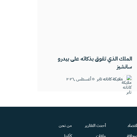
الملك الذي تفوق بذكائه على بيدرو
سانشيز
ملايكة كانانه تابر
٥ أغسطس ,٢٠٢٦
قتصاد
أحدث التقارير
من نحن
حافة
ملفات
كتّابنا