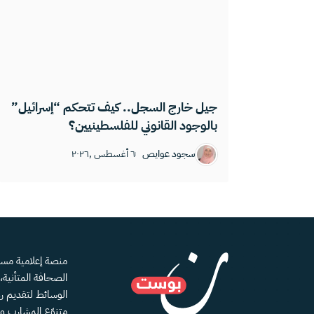
جيل خارج السجل.. كيف تتحكم “إسرائيل”
بالوجود القانوني للفلسطينيين؟
سجود عوايص
٦ أغسطس ,٢٠٢٦
الصحافة المتأنية
الوسائط لتقديم رؤ
متنوّع المشارب و