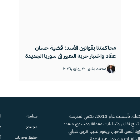
محاكمتنا بقوانين الأسد: قضية حسان
عقاد واختبار حرية التعبير في سوريا الجديدة
محمد بشير
٢٠ يونيو ,٢٠٢٦
منصة إعلامية مستقلة، تأسست عام 2013، تنتمي لمدرسة
سياسة
ا
، تنتج تقارير وتحليلات معمقة ومحتوى متعدد
مجتمع
ص
ية أعمق للأخبار، ويقوم عليها فريق شبابي
حقوق وحريات
أ
الخلفيات من دول عربية عدة.