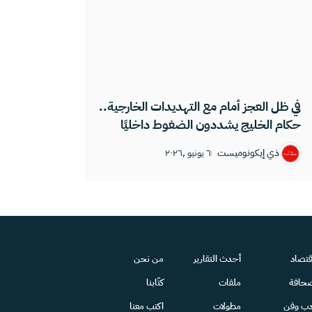
في ظل العجز أمام مع التهديدات الخارجية..
حكام الخليج يشددون الضغوط داخليًا
ذي إيكونوميست
٦ يونيو ,٢٠٢٦
قتصاد
أحدث التقارير
من نحن
حافة
ملفات
كتّابنا
دب وفن
مطولات
اكتب معنا