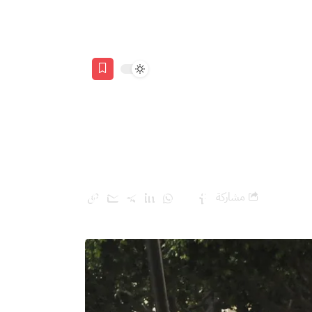
عل مع شكاياته
مشاركة