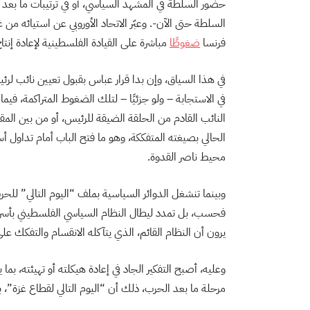
حضور السلطة في المشهد السياسي، أو في ترتيبات ما بعد
السلطة حتى الآن-. وعبّر الاتحاد الأوروبي عن استيائه 
فرنسا
ضغوطًا
مباشرة على القيادة الفلسطينية لإعادة إنتا
في هذا السياق، وإن بدا قرار عباس بقبول تعيين نائب لرئ
في الاستجابة – ولو جزئيًا – لتلك الضغوط المتراكمة، في
النائب القادم من الحلقة الضيقة للرئيس، أو من بين المقر
الحالي بصيغته المتفككة، وهو ما فتح الباب أمام تداول 
محيط ناصر القدوة.
وبينما تنشغل الدوائر السياسية بملف “اليوم التالي” لل
فحسب، بل تمدد ليطال النظام السياسي الفلسطيني بأسره:
يرون أن النظام القائم، الذي يتآكله الانقسام والتفكك عل
وعليه، أصبح التفكير الجاد في إعادة هيكلته أو تهيئته، بم
مرحلة ما بعد الحرب، ذلك أن “اليوم التالي لقطاع غزة”، 