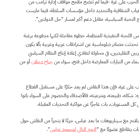
 الحرب على غزة -فيما لم تتضح ملامح مواقف إدارة ترامب من
من غياب الشفافية والتجديد داخل مؤسسات السلطة، فيما مارست
ج النخبة السياسية، مقابل دعم أكبر لمسار “حل الدولتين”.
يس اللجنة التنفيذية للمنظمة، خطوة مفاجئة لكنها مدفوعة برغبة
ما تحدثت مصادر دبلوماسية عن اشتراطات عربية وغربية بألا يكون
بين التقليديين، في محاولة لتفادي إعادة إنتاج النظام السياسي
أسماء من التيارات المعارضة داخل فتح، سواء من
جناح دحلان
أو من
حرب على غزة، فإن هذا النقاش لم يعد حكرًا على مستقبل القطاع
 شكله، طبيعته، وشرعيته، فالأصدقاء والخصوم على السواء باتوا
ى كل المستويات، بات عاجزًا عن مواكبة التحديات المقبلة.
ا يتلاءم مع سيناريوهات ما بعد عباس، جزءًا لا يتجزأ من النقاش حول
بات يتقاطع عضويًا مع “
اليوم التالي لمحمود عباس
“.