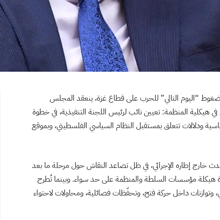
 وضغوط “اليوم التالي” للحرب على قطاع غزة، ينعقد المجلس
ي هيكلية المنظمة: تعيين نائب لرئيس اللجنة التنفيذية، في خطوة
ياسية ودلالات تتعلق بمستقبل النظام السياسي الفلسطيني، وبموقع
حدث خارج إطاره الإجرائي، في ظل تصاعد النقاش حول مرحلة ما بعد
عادة هيكلة مؤسسات السلطة والمنظمة على حد سواء.
وبينما تُطرح
، وتوازنات داخل حركة فتح، وتحفّظات فصائلية، ومحاولات لاحتواء