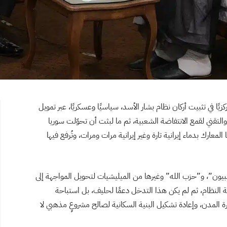
م 2011، لعبت إيران دورًا مركزيًا في تثبيت أركان نظام بشار الأسد، سياسيًا وعسكريًا، عبر تمويل
التقني لقمع الانتفاضة الشعبية، ثم ما لبثت أن تحوّلت سوريا
المعارك بدماء إيرانية تارة وغير إيرانية مرات ومرات، وتُرفع فيها
نبيون”، و”حزب الله” وغيرها من الميليشيات لتحويل المواجهة إلى
النظام، ثم لم يكن هذا التدخل دعمًا لحليف، بل استباحة
ة المدن، وإعادة تشكيل البنية السكانية لصالح مشروعٍ مذهبي لا