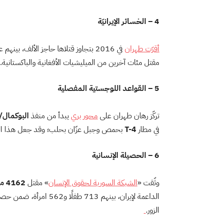
4 – الخسائر الإيرانيّة
أقرّت طهران
في 2016 بتجاوز قتلاها حاجز الألف، بي
مقتل مئات آخرين من الميليشيات الأفغانية والباكستانية.
5 – القواعد اللوجستية المفصلية
تركّز رهان طهران على
محور بري
يبدأ من منفذ
البوكمال/
في مطار
T-4
بحمص وجبل عزّان بحلب؛ وقد جعل هذا الممرّ 
6 – الحصيلة الإنسانية
وثّقت «
الشبكة السورية لحقوق الإنسان
» مقتل
4162 مدنياً
الزور.