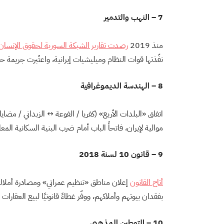
7 – النهب والتدمير
منذ 2019
رصدت تقارير الشبكة السورية لحقوق الإنسا
نفّذتها قوات النظام وميليشيات إيرانية، واعتُبرت جريمة حر
8 – الهندسة الديموغرافية
اتفاق «البلدات الأربع» (كفريا / الفوعة ↔ الزبداني / مضايا) 017
موالية لإيران، فاتحاً الباب أمام ضرب البنية السكانية ال
9 – قانون 10 لسنة 2018
أتاح القانون
إعلان مناطق «تنظيم عمراني» ومصادرة أملاك ال
بفقدان بيوتهم وأملاكهم، ووفّر غطاءً قانونيًا لبيع العقار
10 – التوطين المذهبي