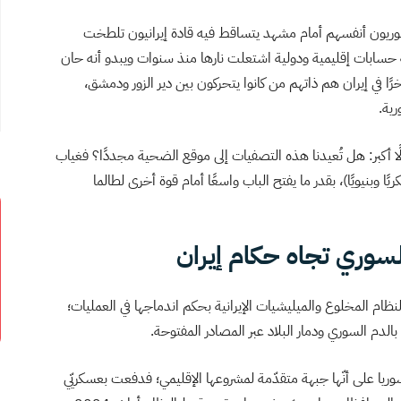
لسوريون أنفسهم أمام مشهد يتساقط فيه قادة إيرانيون تلطخت
ة حسابات إقليمية ودولية اشتعلت نارها منذ سنوات ويبدو أنه حان
ًا في إيران هم ذاتهم من كانوا يتحركون بين دير الزور ودمشق،
ية.
ا أكبر: هل تُعيدنا هذه التصفيات إلى موقع الضحية مجددًا؟ فغياب
ا وبنيويًا)، بقدر ما يفتح الباب واسعًا أمام قوة أخرى لطالما
سوري تجاه حكام إيران
ام المخلوع والميليشيات الإيرانية بحكم اندماجها في العمليات؛
 بالدم السوري ودمار البلاد عبر المصادر المفتوحة.
ريا على أنّها جبهة متقدّمة لمشروعها الإقليمي؛ فدفعت بعسكريّي