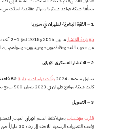
مخلِّفة شبكة قواعد عسكرية ومراكز عقائدية امتدّت من ح
1 – القوّة البشريّة لطهران في سوريا
بلغ ذروةَ الانتشار
من «حزب الله» و«فاطميون» و«زينبيون» وسواهم، إضافةً 
2 – الانتشار العسكري الإيراني
بحلول منتصف 2024
وثّقت دراسات ميدانية
52 قاعدة ثابتة
كانت شبكة مواقع طهران في 2023 تتجاوز 500 موقع بين قواعد ونقاط لوجستية.
3 – التمويل
قدّرت مؤسّسات
بحثية كلفة الدعم الإيراني المباشر لدمش
رُفعت التقديرات الرسمية اللاحقة إلى زهاء 30 ملياراً حتى 2020.