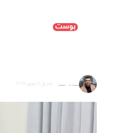
الرئيسية
سياسة
ا
بين احتلالين: أين سوريا ف
تمام أبو الخير
نشر في ١٦ يونيو ,٢٠٢٥