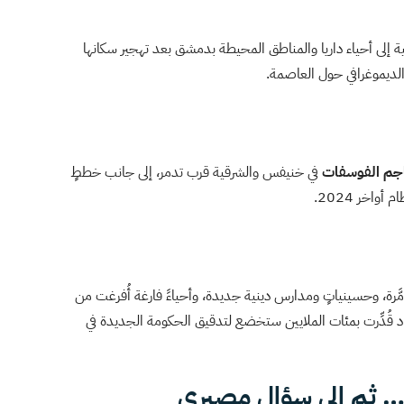
ية إلى أحياء داريا والمناطق المحيطة بدمشق بعد تهجير سكانها
 الديموغرافي حول العاصمة.
جم الفوسفات
في خنيفس والشرقية قرب تدمر، إلى جانب خططٍ
واخر 2024.
َّرة، وحسينياتٍ ومدارس دينية جديدة، وأحياءً فارغة أُفرغت من
د قُدِّرت بمئات الملايين ستخضع لتدقيق الحكومة الجديدة في
… ثم إلى سؤال مصيري