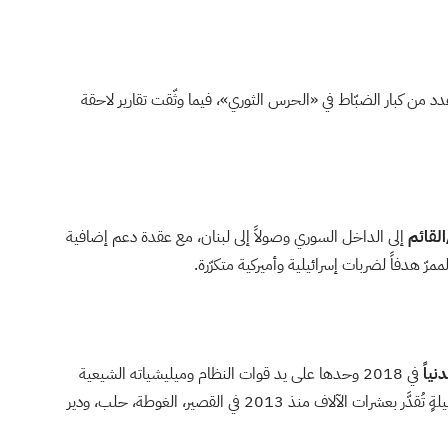
نهم عدد من كبار الضبّاط في «الحرس الثوري»، فيما وثّقت تقارير لاحقة
القائم
إلى الداخل السوري وصولاً إلى لبنان، مع عقدة دعم إضافية
هدفاً لضربات إسرائيلية وأميركية متكرّرة.
في 2018 وحدها على يد قوات النظام وميليشياته الشيعية
الداعمة لإيران، بينهم 713 طفلًا و562 امرأة، ضمن حصيلةٍ تُقدَّر بعشرات الآلاف منذ 2013 في القصير، الغوطة، حلب، ودير