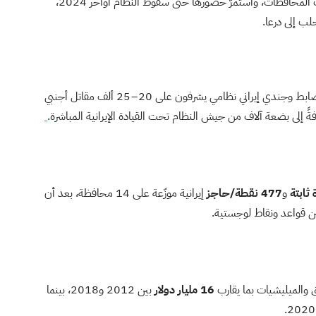
«فيلق القدس» ثم شبكات الميليشيات الشيعية إلى أغلب المحافظات، واستمرّ حضورها حتى سقوط النظام أواخر 2024،
لب إلى درعا.
ما بين 2015 و2018 نحوُ 1 – 2 ألف ضابط وجندي إيراني نظامي يشرفون على 20 – 25 ألف مقاتل أجنبي
إلى بضعة آلاف من جيش النظام تحت القيادة الإيرانية المباشرة.
و
477 نقطة/حاجز
إيرانية موزّعة على 14 محافظة، بعد أن
ق والميليشيات بما يقارب
16 مليار دولار
بين 2012 و2018، بينما