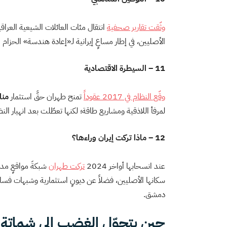
وثّقت تقارير صحفية
انتقال مئات العائلات الشيعية العراق
الأصليين، في إطار مساعٍ إيرانية لـ«إعادة هندسة» الحزام
11 – السيطرة الاقتصادية
وقّع النظام في 2017 عقوداً
تمنح طهران حقَّ استثمار
منا
لمرفأ اللاذقية ومشاريع طاقة؛ لكنها تعطّلت بعد انهيار النظام أ
12 – ماذا تركت إيران وراءها؟
عند انسحابها أواخر 2024
تركت طهران
شبكةَ مواقعٍ مدم
سكانها الأصليين، فضلاً عن ديونٍ استثمارية وشبهات فسا
دمشق.
حين يتحوّل الغضب إلى شماتة