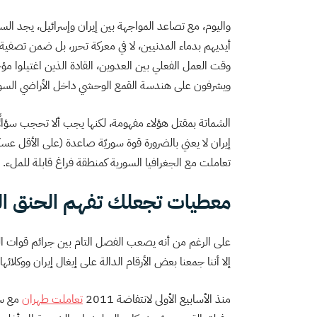
واليوم، مع تصاعد المواجهة بين إيران وإسرائيل، يجد ا
أيديهم بدماء المدنيين، لا في معركة تحرر، بل ضمن تصفي
وقت العمل الفعلي بين العدوين، القادة الذين اغتيلوا مؤخر
ويشرفون على هندسة القمع الوحشي داخل الأراضي السور
الشماتة بمقتل هؤلاء مفهومة، لكنها يجب ألا تحجب سؤالً
إيران لا يعني بالضرورة قوة سوريّة صاعدة (على الأقل عسكريً
تعاملت مع الجغرافيا السورية كمنطقة فراغ قابلة للملء.
معطيات تجعلك تفهم الحنق ال
على الرغم من أنه يصعب الفصل التام بين جرائم قوات النظ
إلا أننا جمعنا بعض الأرقام الدالة على إيغال إيران ووكلائها
منذ الأسابيع الأولى لانتفاضة 2011
تعاملت طهران
مع سو