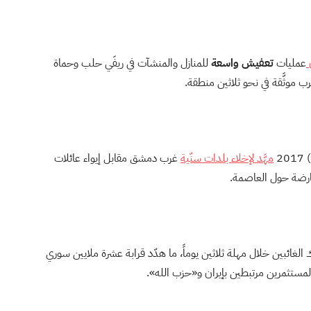
ن
عمليات
تعفيش واسعة
للمنازل والمنشآت في ريفَي حلب وحماة
ب موثَّقة في نحو ثلاثين منطقة.
2
مهَّد لإخلاء بلدات سنّية
غرب دمشق مقابل إيواء عائلات
معارضة حول العاصمة.
غائبين خلال مهلة ثلاثين يوماً، ما هدّد قرابة عشرة ملايين سوري
ات لمستثمرين مرتبطين بإيران و«حزب الله».