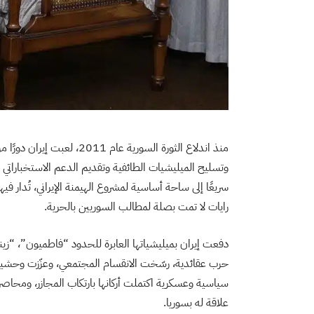
منذ اندلاع الثورة السورية عا
وتسليح الميليشيات الطائفية وتقديم الدعم الاستخباراتي و
سريعًا إلى ساحة أساسية لمشروع الهيمنة الإيراني، تُدار فيها 
رايات لا تمت بصلة لمطالب السوريين بالحرية.
دفعت إيران بميليشياتها العابرة للحدود “فاطميون”، “زي
حرب عقائدية، رسّخت الانقسام المجتمعي، وعزّزت وحشية 
سياسية وعسكرية اكتملت أركانها بارتكاب المجازر، ومحاصر
علاقة له بسوريا.