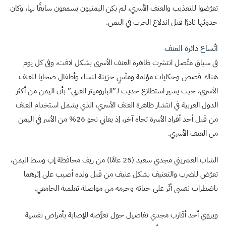
تعرّضوا للتعذيب والعنف الأسري، لم يكن اليمنيون يسمعون سابقًا بها، وكان
حدوثها نادرًا قبل اندلاع الحرب في اليمن.
اتّساع دائرة العنف
في سياق متّصل انتشرت ظاهرة العنف الأسري بشكل لافت، وفي كل يوم
هناك قصص وحكايات مؤلمة ومآسٍ حزينة لنساء وأطفال ضحايا للعنف
الأسري، حيث يشير استطلاع حديث لـ”الباروميتر العربي” بأن اليمن من أكثر
الدول العربية في انتشار ظاهرة العنف الأسري، الذي يشمل استخدام العنف
من قبل أحد أفراد الأسرة تجاه آخر، إذ يعاني نحو 26% من الأسر في اليمن
من العنف الأسري.
الشاب العشريني مجدي سعيد (25 عامًا) من ريف محافظة إب وسط اليمن،
تعرّض للضرب والتعنيف بشكل عنيف من قبل ولده أصيب على إثرهما
باضطراب نفسي أثّر على حياته وحرمه من مواصلة تعلمية الجامعي.
ويروي أحد أقارب مجدي تفاصيل حول تعرُّضه للإصابة بأمراض نفسية