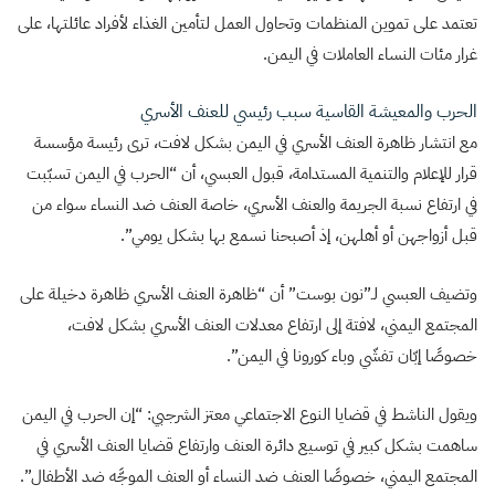
تعتمد على تموين المنظمات وتحاول العمل لتأمين الغذاء لأفراد عائلتها، على
غرار مئات النساء العاملات في اليمن.
الحرب والمعيشة القاسية سبب رئيسي للعنف الأسري
مع انتشار ظاهرة العنف الأسري في اليمن بشكل لافت، ترى رئيسة مؤسسة
قرار للإعلام والتنمية المستدامة، قبول العبسي، أن “الحرب في اليمن تسبّبت
في ارتفاع نسبة الجريمة والعنف الأسري، خاصة العنف ضد النساء سواء من
قبل أزواجهن أو أهلهن، إذ أصبحنا نسمع بها بشكل يومي”.
وتضيف العبسي لـ”نون بوست” أن “ظاهرة العنف الأسري ظاهرة دخيلة على
المجتمع اليمني، لافتة إلى ارتفاع معدلات العنف الأسري بشكل لافت،
خصوصًا إبّان تفشّي وباء كورونا في اليمن”.
ويقول الناشط في قضايا النوع الاجتماعي معتز الشرجبي: “إن الحرب في اليمن
ساهمت بشكل كبير في توسيع دائرة العنف وارتفاع قضايا العنف الأسري في
المجتمع اليمني، خصوصًا العنف ضد النساء أو العنف الموجَّه ضد الأطفال”.