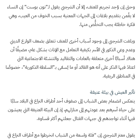
وحتى إن وُجد تجريم للعنف، إلا أن الشرجبي يقول لـ”نون بوست” إن النساء
لا يقُمن بتقديم بلاغات إلى الجهات المعنية بسبب الخوف من العيب، وهي
فكرة خاطئة يجب التخلُّص منها.
ويلفت الشرجبي إلى وجود أسباب أخرى للعنف تتعلق بضعف الوازع الديني
وعدم وعي الذكور في الأسر بكيفية التعامل مع الإناث بشكل عام، مضيفًا أن
هناك أسبابًا أخرى متعلقة بالعادات والتقاليد والتنشئة الاجتماعية التي
اعتادَ فيها الذكر على أنه هو القائد أو ما يُسمّى بـ”السلطة الذكورية”، خصوصًا
في المناطق الريفية.
تأثير العيش في بيئة عنيفة
ينعكس انضمام بعض الشباب إلى صفوف أحد أطراف النزاع في البلاد سلبًا
على حياة أسرهم بعد عودتهم إلى منازلهم، إذ إن البيئة العنيفة التي يعيشون
فيها أثناء تواجدهم في جبهات القتال جعلتهم أكثر قساوة.
يقول معتز الشرجبي إن “فئة واسعة من الشباب انخرطوا مع أطراف النزاع في