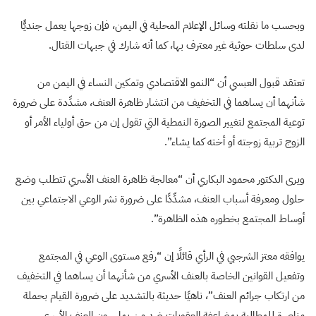
وبحسب ما نقلته وسائل الإعلام المحلية في اليمن، فإن زوجها يعمل جنديًّا
لدى سلطات حوثية غير معترف بها، كما أنه شارك في جبهات القتال.
تعتقد قبول العبسي أن “النمو الاقتصادي وتمكين النساء في اليمن من
شأنهما أن يساهما في التخفيف من انتشار ظاهرة العنف، مشدِّدة على ضرورة
توعية المجتمع لتغيير الصورة النمطية التي تقول إن من حق أولياء الأمر أو
الزوج تربية زوجته أو أخته كما يشاء”.
ويرى الدكتور محمود البكاري أن “معالجة ظاهرة العنف الأسري تتطلب وضع
حلول ومعرفة أسباب العنف، مشدِّدًا على ضرورة نشر الوعي الاجتماعي بين
أوساط المجتمع بخطوره هذه الظاهرة”.
يوافقه معتز الشرجبي في الرأي قائلًا إن “رفع مستوى الوعي في المجتمع
وتفعيل القوانين الخاصة بالعنف الأسري من شأنهما أن يساهما في التخفيف
من ارتكاب جرائم العنف”، ناهيًا حديثة بالتشديد على ضرورة القيام بحملة
مناصرة للمطالبة بمضاعفة العقوبات ضد من يمارسون العنف الأسري.