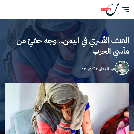
العنف الأسري في اليمن.. وجه خفيّ من
مآسي الحرب
عبدالله علي
١٩ أكتوبر ٢٠٢١