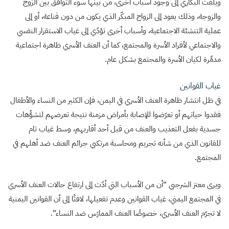
ويلفت البكاري إلى وجود أسباب أخرى، من بينها سوء التوافق بين الزوج
والزوجة، وذلك يعود إلى الزواج المبكّر الذي يكون من دون قناعة، أو إلى
عملية التنشئة الاجتماعية، وأسباب أخرى تؤدّي إلى غياب الاستقرار النفسي
والاجتماعي لأفراد الأسرة والمجتمع، كما أن العنف الأسري ظاهرة اجتماعية
مدمِّرة لكيان الأسرة والمجتمع بشكل عام.
غياب القوانين
في ظل انتشار ظاهرة العنف الأسري في اليمن، فإن الكثير من النساء والأطفال
فقدوا حياتهم أو تعرّضوا للإصابة بأمراض مزمنة نتيجة تعرضهم لتشوُّهات
جسدية بفعل التعذيب والعنف من قبل أحد أقاربهم، وسط غياب تام
للقانون الذي من شأنه تجريم ومحاسبة مرتكبي جرائم العنف ضد أهلهم في
المجتمع.
ويرى معتز الشرجبي “أن من الأسباب التي أدّت إلى ارتفاع حالات العنف الأسري
في المجتمع اليمني، غياب القوانين وعدم تفعيلها، لافتًا إلى أن القوانين اليمنية
لا تجرّم العنف الأسري، خصوصًا العنف الممارَس ضد النساء”.