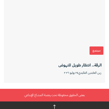
مجتمع
الرقة.. انتظار طويل للنهوض
زين العابدين العكيدي
٢٤ يوليو ٢٠٢٦
بعض الحقوق محفوظة تحت رخصة المشاع الإبداعي
↑