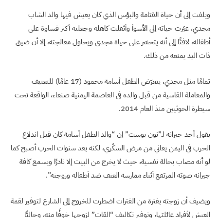
ويلفت إلى أن حياة القتامة والبؤس الذي كان يعيش فيها والد الشاب
مجدي، غيّرت حياته إلى الأسوأ وأثقلت كاهله وجعلته أكثر قساوة على
أطفاله، لافتًا إلى أنه يتحسّر على حياة مجدي ويحاول معالجته، إلا أن ضيق
ذات اليد يمنعه من ذلك.
تمامًا مثل مجدي، يتعرّض الطفل أسامة محمود (17 عامًا) للتعنيف
والمعاملة القاسية من قبل والده في العاصمة اليمنية صنعاء، الواقعة تحت
سيطرة الحوثيين منذ العام 2014.
يقول أحد جيرانه لـ”نون بوست” إن “والد الطفل أسامة كان قبل اندلاع
الحرب في اليمن يعاني من مرض السكّري، لكنه بعد سنوات الحرب أصبح كما
لو أنه مصاب بحالة نفسية، حيث لا يخرج من البيت إلا نادرًا ويسمع كافة
جيرانه صوته المرتفع أثناء ممارسة العنف ضد أطفاله وزوجته”.
ويضيف أن زوجته بفترة من الفترات اضطرت للخروج إلى الشارع لتوفير لقمة
العيش لأفراد عائلتها، وتوفير تكاليف “القات” لزوجها خوفًا منه، وحاليًّا