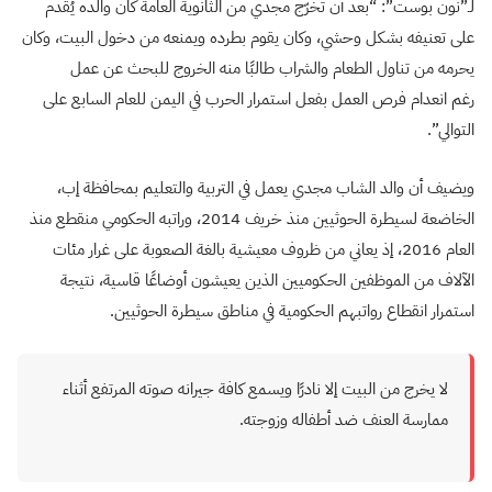
لـ”نون بوست”: “بعد أن تخرّج مجدي من الثانوية العامة كان والده يُقدم
على تعنيفه بشكل وحشي، وكان يقوم بطرده ويمنعه من دخول البيت، وكان
يحرمه من تناول الطعام والشراب طالبًا منه الخروج للبحث عن عمل
رغم انعدام فرص العمل بفعل استمرار الحرب في اليمن للعام السابع على
التوالي”.
ويضيف أن والد الشاب مجدي يعمل في التربية والتعليم بمحافظة إب،
الخاضعة لسيطرة الحوثيين منذ خريف 2014، وراتبه الحكومي منقطع منذ
العام 2016، إذ يعاني من ظروف معيشية بالغة الصعوبة على غرار مئات
الآلاف من الموظفين الحكوميين الذين يعيشون أوضاعًا قاسية، نتيجة
استمرار انقطاع رواتبهم الحكومية في مناطق سيطرة الحوثيين.
لا يخرج من البيت إلا نادرًا ويسمع كافة جيرانه صوته المرتفع أثناء
ممارسة العنف ضد أطفاله وزوجته.