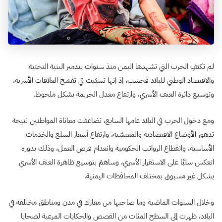
لم تكتفِ الحرب التي تشهدها اليمن منذ سنوات بتدمير البنية التحتية
والاقتصاد الوطني للبلاد فحسب، إذ إنها تسبّبت في تفسّخ العلاقات الأسرية،
وتوسيع دائرة العنف الأسري، وارتفاع معدل الجريمة بشكل ملحوظ.
ومع دخول الحرب في البلاد عامها السابع، تضاعفت معاناة المواطنين نتيجة
تدهور الأوضاع الاقتصادية والمعيشية، وارتفاع أسعار السلع والخدمات
الأساسية، وانقطاع الرواتب الحكومية وانعدام فرص العمل، وذلك بدوره
انعكس سلبًا على الاستقرار الأسري، وساهمَ بتوسيع ظاهرة العنف الأسري
بشكل غير مسبوق بمختلف المحافظات اليمنية.
وخلال السنوات الماضية وما صاحبها من معارك في مدن ومناطق مختلفة في
البلاد، ظهرت إلى السطح المئات من القصص والحكايات المرعبة لضحايا