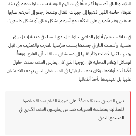
البلاد، وبالتالي أصبحوا أكثر عنفًا في حياتهم اليومية بسبب تواجدهم في بيئة
عنيفة، خاصة الذين ذهبوا إلى جبهات القتال وعندما رجعو إلى أسرهم صاروا
عنيفين وغير قادرين على التكيُّف مع أسرهم بشكل مثالي أو بشكل طبيعي”.
في بداية سبتمبر/ أيلول الماضي حاولت إحدى النساء في مدينة إب إحراق
نفسها، وأشعلت النار في جسدها بسبب تعرُّضها للضرب والتعذيب من قبل
زوجها، لكنها فشلت وتمَّ نقلها إلى مستشفى جبلة لتلقّي العلاج، ووفقًا
لوسائل الإعلام المحلية فإن زوجها الذي كان يمارس العنف ضدها حاولَ
أيضًا أخذ أولادها، وكان يذهب لزيارتها في المستشفى ليس بهدف الاطمئنان
عليها بل لتهديدها بأخذ أطفالها.
ينهي الشرجبي حديثة مشدِّدًا على ضرورة القيام بحملة مناصرة
للمطالبة بمضاعفة العقوبات ضد من يمارسون العنف الأسري في
المجتمع اليمني.