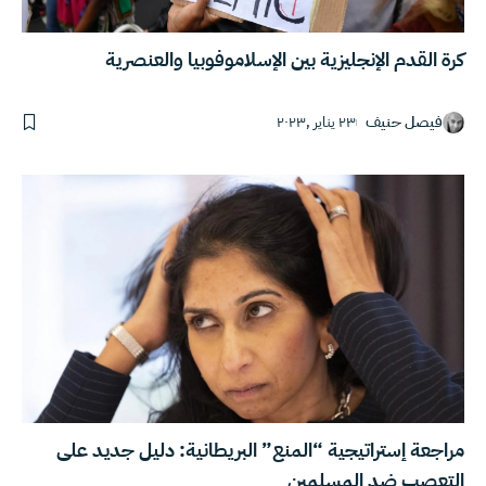
كرة القدم الإنجليزية بين الإسلاموفوبيا والعنصرية
فيصل حنيف
٢٣ يناير ,٢٠٢٣
مراجعة إستراتيجية “المنع” البريطانية: دليل جديد على
التعصب ضد المسلمين