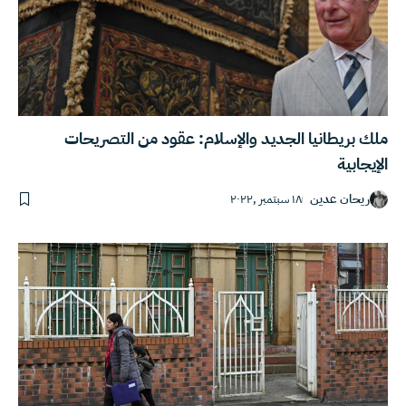
ملك بريطانيا الجديد والإسلام: عقود من التصريحات
الإيجابية
ريحان عدين
١٨ سبتمبر ,٢٠٢٢