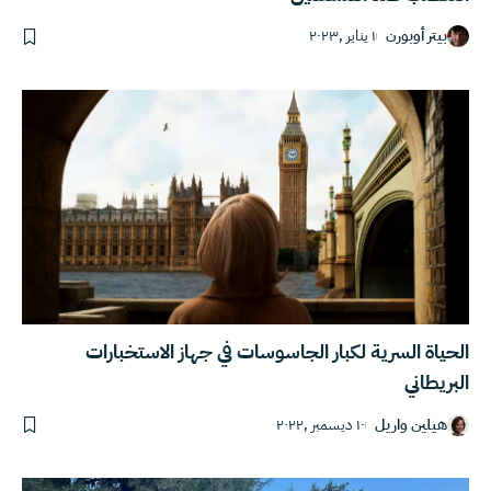
بيتر أوبورن
١ يناير ,٢٠٢٣
الحياة السرية لكبار الجاسوسات في جهاز الاستخبارات
البريطاني
هيلين واريل
١٠ ديسمبر ,٢٠٢٢