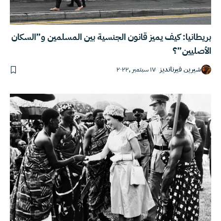
بريطانيا: كيف يميز قانون الجنسية بين المسلمين و”السكان
الأصليين”؟
شيرين فيرنانديز
١٧ سبتمبر ,٢٠٢٢