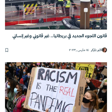
قانون اللجوء الجديد في بريطانيا.. غير قانوني وغير إنساني
كلير باركر
١٤ مارس ,٢٠٢٣