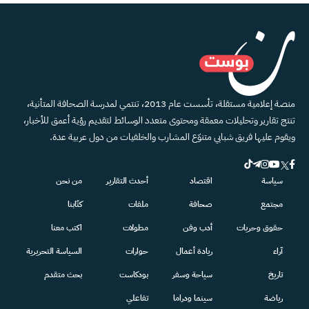
منصة إعلامية مستقلة، تأسست عام 2013، تنتمي لمدرسة الصحافة المتأنية،
تنتج تقارير وتحليلات معمقة ومحتوى متعدد الوسائط لتقديم رؤية أعمق للأخبار،
ويقوم عليها فريق شبابي متنوّع المشارب والخلفيات من دول عربية عدة.
سياسة
اقتصاد
أحدث التقارير
من نحن
مجتمع
صحافة
ملفات
كتّابنا
حقوق وحريات
أدب وفن
مطولات
اكتب معنا
آراء
ريادة أعمال
حوارات
السياسة التحريرية
تاريخ
سياحة وسفر
بودكاست
بحث متقدم
رياضة
سينما ودراما
تفاعلي