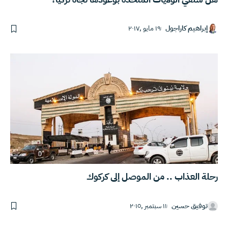
إبراهيم كاراجول
١٩ مايو ,٢٠١٧
رحلة العذاب .. من الموصل إلى كركوك
توفيق حسين
١١ سبتمبر ,٢٠١٥