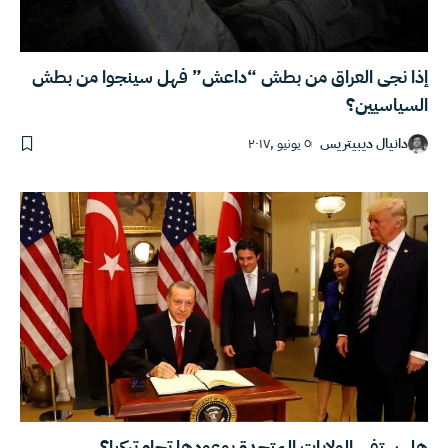
إذا نجى العراق من بطش “داعش” فهل سينجوا من بطش
السياسيين؟
دانيال ديبيتريس
٥ يونيو ,٢٠١٧
هل ستفي الولايات المتحدة بوعودها تجاه تركيا؟