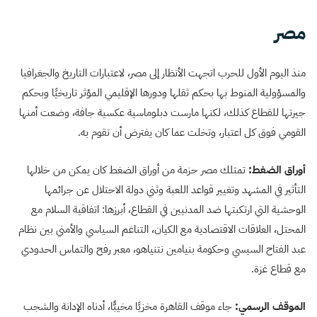
مصر
منذ اليوم الأول للحرب اتجهت الأنظار إلى مصر، لاعتبارات التاريخ والجغرافيا
والمسؤولية المنوط بها بحكم ثقلها ودورها الإقليمي المؤثر تاريخيًا وبحكم
جيرتها للقطاع كذلك، لكنها مارست دبلوماسية عكسية جافة، وضعت أمنها
القومي فوق كل اعتبار، وتخلت عما كان يفترض أن تقوم به.
أوراق الضغط:
تمتلك مصر حزمة من أوراق الضغط كان يمكن من خلالها
التأثير في المشهد وتغيير قواعد اللعبة وثني دولة الاحتلال عن جرائمها
الوحشية التي ارتكبتها ضد المدنيين في القطاع، أبرزها: اتفاقية السلام مع
المحتل، العلاقات الاقتصادية مع الكيان، التناغم السياسي والأمني بين نظام
عبد الفتاح السيسي وحكومة بنيامين نتنياهو، معبر رفح والتماس الحدودي
مع قطاع غزة.
الموقف الرسمي:
جاء موقف القاهرة مخزيًا مخيبًّا، أدناه الإدانة والشجب