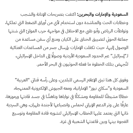
السعودية والإمارات والبحرين:
اكتفت بتصريحات الإدانة والشجب
وخطابات الحث والمناشدة دون استخدام لأي من أوراق الضغط التي تملكها،
وتواطأت الرياض وأبو ظبي مع الاحتلال في مواجهة حرب الموانئ التي شنتها
جماعة الحوثي لتضييق الخناق على الكيان ومنع أي سفن مساعدة من
الوصول إليها، حيث تكفلت الإمارات بإرسال جسر من المساعدات الغذائية
لـ”إسرائيل” عبر الحدود السعودية الأردنية وصولًا إلى الداخل الإسرائيلي،
لتُجهض بتلك الخطوة ما فعله الحوثيون في البحر الأحمر.
وفوق كل هذا تبنى الإعلام الرسمي للبلدين، وعلى رأسه قناتي “العربية”
السعودية و”سكاي نيوز” الإماراتية، ومعه الجيوش الإلكترونية الممنهجة،
خطابًا مشيطنًا للمقاومة ومشككًا في نواياها وناهشًا في جسد قادتها ورموزها،
عازفًا على وتر الدعم الإيراني لحماس وانصياعها لأجندة طهران، وهي السردية
ذاتها التي يعتمد عليها الخطاب الإسرائيلي لتشويه قادة المقاومة وتوسيع
الفجوة بينها وبين قاعدتها الشعبية في غزة.