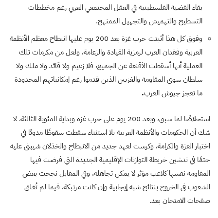
بقاء القضية الفلسطينية في العقل المجتمعي العربي رغم مخططات
التسطيح والتهميش والتجهيل الممنهج.
وفوق كل هذا أثبتت حرب غزة بعد 200 يوم عليها انبطاح معظم الأنظمة
العربية وفقدان العرب لرمزية القيادة والزعامة، ولعل من مكرمات تلك
العملية أنها أسقطت الأقنعة عن الجميع، فلا زعيم ولا قائد ولا ملك ولا
سلطان سوى المقاومة والغزيين الذين قدموا رغم إمكانياتهم المحدودة
ما تعجز جيوش العرب
.
استخلاصًا لما سبق، وبعد 200 يوم على حرب غزة وبداية المئوية الثالثة، لا
شك أن الحكومات والأنظمة العربية بلا استثناء سقطت سقوطًا مدويًا في
اختبار العزة والكرامة، وكرست لعهد جديد من الانبطاح والخذلان سُيبنى عليه
حتمًا في تدشين خريطة التوازنات الإقليمية الجديدة التي فرضت فيها
المقاومة نفسها كلاعب مؤثر لا يمكن تجاهله، وفي المقابل نجحت بعض
الشعوب في الخروج بنتائج شبه إيجابية وإن كانت مرتبكة، فيما لم تُغلق
صفحات الامتحان بعد.