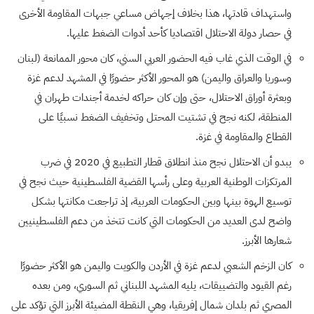
واستهداف قادتها، هذا بخلاف إجهاض مساعي جبهات المقاومة الأخرى
في حصار دولة الاحتلال اقتصاديا كأحد أدوات الضغط عليها.
في الوقت الذي غاب فيه الحضور العربي السني، كان محور الممانعة (لبنان
وسوريا والعراق واليمن) هو المحور الأكثر حضورًا في المشهد لدعم غزة
وبعثرة أوراق الاحتلال، حتى وإن كان حراكه لخدمة أجندات طهران في
المنطقة، لكنه نجح في تشتيت المحتل وتخفيف الضغط نسبيًا على
القطاع والمقاومة في غزة.
يبدو أن الاحتلال نجح منذ انطلاق قطار التطبيع في 2020 في ضرب
المرتكزات الوطنية العربية وعلى رأسها القضية الفلسطينية حيث نجح في
توسيع الهوة بينها وبين الحكومات العربية، إذ تراجعت مكانتها بشكل
واضح لدى العديد من الحكومات التي كانت تتخذ من دعم الفلسطينيين
شعارها الأبرز.
كان الزخم الشعبي لدعم غزة في الأردن والكويت واليمن هو الأكثر حضورًا
رغم القيود والتضييقات، يليه المشهد اللبناني ثم السوري، ومن بعده
المصري ثم بلدان شمال إفريقيا، وهي النقطة المضيئة الأبرز التي تؤكد على