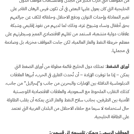
من المواقف التي أثارت الكثير من الجدل والانقسامات مواقف الدول
الخليجية التي كان يعول عليها البعض في أن تكون فرس الرهان القادر على
تغيير المعادلة وإحداث التوازن ودفع الاحتلال وحلفائه للكف عن جرائمهم
بحق أطفال ونساء وشيوخ غزة، وذلك لما لديهم من نفوذ إقليمي وشبكة
علاقات دولية متشعبة، مُستمد من ثقلهم الاقتصادي المميز وسيطرتهم على
معظم خريطة النفط والغاز العالمية، لكن جاءت المواقف مخزية، بل وصادمة
في مجملها.
أوراق الضغط
: تمتلك دول الخليج قائمة مطولة من أوراق الضغط التي
يمكن – إذا ما توفرت الإرادة – أن تُحدث الفارق في الحرب، أبرزها العلاقات
الدبلوماسية الدافئة بين الإمارات والبحرين من جانب و”إسرائيل” من جانب،
كذلك التقارب الملحوظ مع السعودية، والعلاقات الاقتصادية اللوجستية
الأمنية بين الطرفين، بجانب سلاح النفط والغاز الذي يمكنه أن يقلب الطاولة
حال استخدامه لا سيما مع حلفاء الاحتلال من البلدان الغربية التي تعتمد
على الطاقة الخليجية.
الموقف الرسمي: ويمكن تقسيمه إلى قسمين: