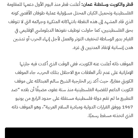
قطر والكويت وسلطنة عمان:
أعلنت قطر منذ اليوم الأول دعمها للمقاومة
الفلسطينية وتحميل الكيان المحتل مسؤولية عملية طوفان الأقصى كونه
الذي قاد المشهد إلى هذه النقطة بانتهاكاته المتكررة وجرائمه التي لا تتوقف
بحق الفلسطينيين، كما حاولت توظيف نفوذها الدبلوماسي الإقليمي في
القيام بدور الوساطة لتخفيف التوتر والعمل لأجل إنهاء الحرب أو تدشين
هدن إنسانية لإنقاذ المدنيين في غزة.
الموقف ذاته أعلنت عنه الكويت، ففي الوقت الذي أكدت فيه جارتها
الإماراتية على عدم تأثر العلاقات مع الاحتلال بتلك الحرب، جاء الموقف
الكويتي مغايرًا، حيث أكد زير الخارجية الشيخ سالم العبدالله على موقف
الكويت الداعم للقضية الفلسطينية منذ ستة عقود، مضيفًا أن بلاده “ضد
التطبيع ما لم تقم دولة فلسطينية مستقلة على حدود الرابع من يونيو
1967 ووفق القرارات الدولية ومبادرة السلام العربية”، وهو الموقف ذاته
الذي اتخذته مسقط رسميًا.