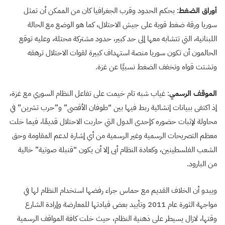
أوراق الضغط
: بحكم الحدود وقرب الجغرافيا كان من الممكن أن تمثل
سوريا ورقة ضغط قوية على جيش الاحتلال، كما هو الوضع مع الحالة
اللبنانية، التي تتشابه معها إلى حد كبير، حدود مشتركة محتلة، وعليه توقع
الحالمون أن تكون سوريا منصة استهداف كبيرة لقوات الاحتلال ترهقه
وتشتت قواه وتخفف الضغط نسبيًا عن غزة.
الموقف الرسمي
: غياب شبه تام خيمت على تفاعل النظام السوري مع غزة،
إذ اكتفى ببيانات إنشائية ربط فيها بين “طوفان الأقصى” و”حرب تشرين” في
محاولة لإثبات حضوره كإحدى الدول التي حاربت الاحتلال قديمًا، فيما خلت
معظم التصريحات الرسمية وغير الرسمية من أي إشارة لدعم المقاومة وحق
الشعب الفلسطينين، وكعادة النظام أبى إلا أن يكون “قنبلة صوتية” خالية
من البارود.
ويبدو أن الخلاف القديم مع حماس جراء رفضها استخدام النظام لها في
مواجهة الثورة عام 2011 وتأييد بعض قيادتها للمعارضة وإرادة الشارع
وقتها، لازال يسيطر على ذهنية النظام، حيث خلت كافة المواقف الرسمية