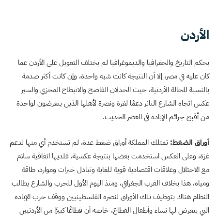
الأردن
بحكم التاريخ والجغرافيا والديموغرافيا لم يختلف التعويل على الأردن عما
كان عليه في مصر، إلا أن النتيجة كانت شبه واحدة، وإن كانت أكثر صدمة
بالنسبة للحالة الأردنية، حيث الخذلان الفاضح والانبطاح المخزي والسير
عكس اتجاه الشارع الثائر دعمًا لغزة ونصرة لأهلها الذين يتعرضون لواحدة
من أقبح جرائم الإبادة في العصر الحديث.
أوراق الضغط:
تمتلك المملكة أوراق ضغط عدة، لم تستخدم أي منها لدعم
غزة، وعلى العكس استخدمت بعضها بنتيجة عكسية، فلديها اتفاقية سلام
مع الاحتلال وعلاقات اقتصادية قوية للغاية وتبادل خبرات وموارد، طاقة
ومياه، هذا بخلاف القرب الجغرافي، ومنذ اليوم الأول للحرب والشارع يطالب
النظام هناك بتوظيف تلك الأوراق لنصرة الفلسطينيين ووقف حرب الإبادة
التي يتعرض لها نساء وأطفال القطاع، خاصة أن قطاعًا كبيرًا من الأردنيين