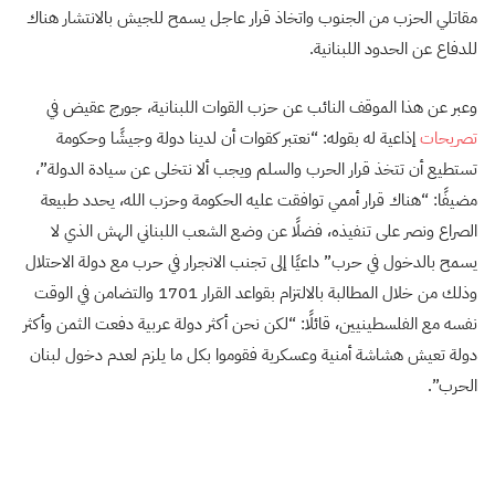
مقاتلي الحزب من الجنوب واتخاذ قرار عاجل يسمح للجيش بالانتشار هناك
للدفاع عن الحدود اللبنانية.
وعبر عن هذا الموقف النائب عن حزب القوات اللبنانية، جورج عقيض في
تصريحات
إذاعية له بقوله: “نعتبر كقوات أن لدينا دولة وجيشًا وحكومة
تستطيع أن تتخذ قرار الحرب والسلم ويجب ألا نتخلى عن سيادة الدولة”،
مضيفًا: “هناك قرار أممي توافقت عليه الحكومة وحزب الله، يحدد طبيعة
الصراع ونصر على تنفيذه، فضلًا عن وضع الشعب اللبناني الهش الذي لا
يسمح بالدخول في حرب” داعيًا إلى تجنب الانجرار في حرب مع دولة الاحتلال
وذلك من خلال المطالبة بالالتزام بقواعد القرار 1701 والتضامن في الوقت
نفسه مع الفلسطينيين، قائلًا: “لكن نحن أكثر دولة عربية دفعت الثمن وأكثر
دولة تعيش هشاشة أمنية وعسكرية فقوموا بكل ما يلزم لعدم دخول لبنان
الحرب”.