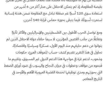
النفسية كل يوم ما متوسطه 60 مجندًا، هذا بخلاف الفشل في تحرير الأسرى
بقبضة المقاومة، إذ لم يتمكن الاحتلال على مدار أكثر من 6 أشهر من
استعادة سوى 120 أسيرًا عبر صفقة تبادل مع المقاومة ضمن هدنة إنسانية
استمرت أسبوعًا، فيما يتبقى بحوزة حماس قرابة 140 آخرين.
ومع تواصل الحرب الأطول بين الفلسطينيين والإسرائيليين والأكثر تأثيرًا
وتفاعلًا من جانب اللاعبين المؤثرين، لا سيما حلفاء دولة الاحتلال الذين لم
يتوانوا عن دعم حليفهم منذ اليوم الأول، عسكريًا وسياسيًا واقتصاديًا،
نحاول في هذا التقرير تقديم كشف حساب للموقف العربيّ، حكومات
وشعوب، لدعم غزة في مواجهة هذا الدعم الدولي غير المسبوق، وتقييم ما
قدموه من مواقف وخطوات في ميزان النجاح والرسوب في ضوء أوراق الضغط
التي بحوزتهم ومدى توظيفها لخدمة القضية العروبية الأهم والأوحد في
التاريخ المعاصر.