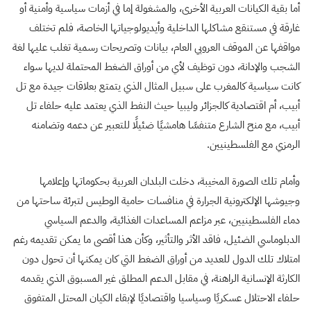
أما بقية الكيانات العربية الأخرى، والمشغولة إما في أزمات سياسية وأمنية أو
غارقة في مستنقع مشاكلها الداخلية وأيديولوجياتها الخاصة، فلم تختلف
مواقفها عن الموقف العروبي العام، بيانات وتصريحات رسمية تغلب عليها لغة
الشجب والإدانة، دون توظيف لأي من أوراق الضغط المحتملة لديها سواء
كانت سياسية كالمغرب على سبيل المثال الذي يتمتع بعلاقات جيدة مع تل
أبيب، أم اقتصادية كالجزائر وليبيا حيث النفط الذي يعتمد عليه حلفاء تل
أبيب، مع منح الشارع متنفسًا هامشيًا ضئيلًا للتعبير عن دعمه وتضامنه
الرمزي مع الفلسطينيين.
وأمام تلك الصورة المخيبة، دخلت البلدان العربية بحكوماتها وإعلامها
وجيوشها الإلكترونية الجرارة في منافسات حامية الوطيس لتبرئة ساحتها من
دماء الفلسطينيين، عبر مزاعم المساعدات الغذائية، والدعم السياسي
الدبلوماسي الضئيل، فاقد الأثر والتأثير، وكأن هذا أقصى ما يمكن تقديمه رغم
امتلاك تلك الدول للعديد من أوراق الضغط التي كان يمكنها أن تحول دون
الكارثة الإنسانية الراهنة، في مقابل الدعم المطلق غير المسبوق الذي يقدمه
حلفاء الاحتلال عسكريًا وسياسيا واقتصاديًا لإبقاء الكيان المحتل المتفوق