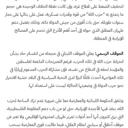
لتخفيف الضغط على قطاع غزة، وإن كانت نقطة الخلاف الوحيدة هي حجم
ما يتمتع به “حزب الله” من قوة وقدرات عسكرية، عمل على بنائها على مدار
سنوات طويلة، حتى بات أقوى من جيش الدولة ذاته، وذلك بفضل دعم
طهران المطلق الذي حوله إلى أحد أهم الأذرع التي تخدم على المصالح
الإيرانية في المنطقة.
الموقف الرسمي:
يعاني الموقف اللبناني في مجمله من انقسام حاد بشأن
انخراط حزب الله في تلك الحرب، فرغم التصريحات الداعمة لفلسطين
والمؤيدة لحقه في الدفاع عن نفسه، فإن مشاركة الحزب المدعوم إيرانيًا في
تلك المواجهة أحدث قلقًا كبيرًا لدى النخبة السياسية في البلاد خشية الانجرار
نحو حرب الدولة في وضعيتها الحاليّة ليست على استعداد لها.
وتتفق الحكومة اللبنانية والمعارضة معا على ضرورة عدم ترك الساحة لحزب
الله، ينفذ فيها الأجندة الإيرانية، حتى لو من باب دعم المقاومة الفلسطينية،
التي يرى كثيرون أنها أحد أدوات تمرير طهران لمشروعها الإقليمي ولا تعبر عن
موقف أخلاقي أو سياسي لنظام الملالي، فيما طالبت قوى المعارضة بسحب