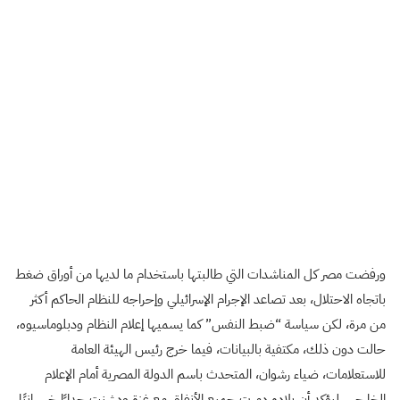
ورفضت مصر كل المناشدات التي طالبتها باستخدام ما لديها من أوراق ضغط
باتجاه الاحتلال، بعد تصاعد الإجرام الإسرائيلي وإحراجه للنظام الحاكم أكثر
من مرة، لكن سياسة “ضبط النفس” كما يسميها إعلام النظام ودبلوماسيوه،
حالت دون ذلك، مكتفية بالبيانات، فيما خرج رئيس الهيئة العامة
للاستعلامات، ضياء رشوان، المتحدث باسم الدولة المصرية أمام الإعلام
الخارجي، ليؤكد أن بلاده دمرت جميع الأنفاق مع غزة ودشنت جدارًا خرسانيًا