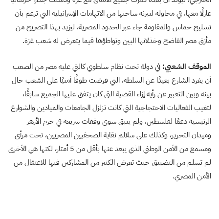
عازلًا معها، في محاولة لتبرئة ساحتها من الاتهامات الإسرائيلية التي تزعم بأن
تسليح حماس والمقاومة جاء عبر الحدود المصرية، ليزيد بهذا التصريح من
مأزق مصر الفاضح وخذلانها البين وتواطؤها فيما يتعرض له شعب غزة.
الموقف الشعبي:
في دولة تحت نظام سلطوي كالتي عليه مصر من الصعب
أن يغرد الشارع بعيدًا عن السلطة، التي فرضت طوقًا أمنيًا على الشعب حال
بينه وبين التعبير عن رأيه إزاء القضية التي كان يتفق عليها الجميع سابقًا،
لتغيب الفعاليات الاحتجاجية التي كانت تزلزل الجامعات والميادين والشوارع
الرئيسية دعمًا لفلسطين، ولم يتبق سوى وقفات سريعة في حرم الأزهر
وميدان التحرير، وكذلك على سلالم نقابة الصحفيين المصريين، تحت مرأى
ومسمع من الأمن الوطني الذي يبعد عنها بأقل من 5 أمتار، لكنها هي الأخرى
لم تسلم من التضييق حيث تعرض الكثير من المشاركين فيها للاعتقال من
الأمن المصري.