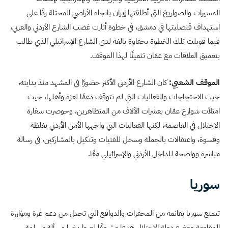
المسيرات والصواريخ التي أطلقتها إيران باتجاه الأراضي المحتلة ردًا على
استهداف قنصليتها في دمشق، في خطوة أثارت غضب الشارع الأردني والعربي،
فيما قوبلت تلك الخطوة بحفاوة بالغة لدى الشارع الإسرائيلي الذي طالب
بتعميق العلاقات مع عمّان تثمينًا لهذا الموقف.
الموقف الشعبي:
كان الشارع الأردني الأكثر حضورًا في المشهد منذ بدايته،
حيث الاحتجاجات والفعاليات التي لم تتوقف دعمًا لغزة وأهلها، حيث
امتلأت شوارع عمّان بعشرات الآلاف من المتظاهرين، وحوصرت سفارة
الاحتلال في العاصمة، لكنها الفعاليات التي واجهها الأمن الأردني بغلظة
وقسوة، واعتقالات بالجملة وسحل للفتيات وتنكيل بالمشاركين، في رسالة
مباشرة وواضحة للداخل الأردني والإسرائيلي معًا.
سوريا
تتمتع سوريا بقائمة من المحفزات والدوافع التي تجعل من دعم غزة ومؤازرة
المقاومة ووضع دولة الاحتلال هدفا مشروعًا لصواريخها مسألة مسلمة