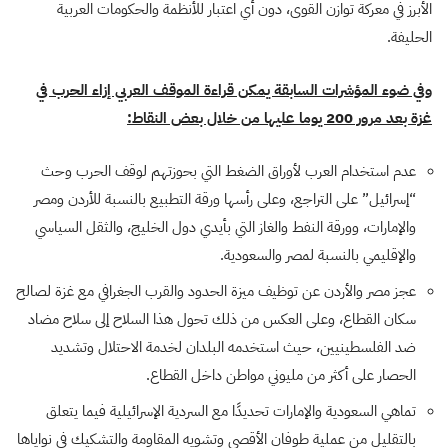
الأبرز في معركة توازن القوى، دون أي اعتبار للأنظمة والحكومات العربية
الحليفة.
وفي ضوء المؤشرات السابقة يمكن قراءة الموقف العربي إزاء الحرب في
غزة بعد مرور 200 يوما عليها من خلال بعض النقاط:
عدم استخدام العرب لأوراق الضغط التي بحوزتهم لوقف الحرب وحث
“إسرائيل” على التراجع، وعلى رأسها ورقة التطبيع بالنسبة للأردن ومصر
والإمارات، وورقة النفط والغاز التي بأيدي دول الخليج، والثقل السياسي
والإقليمي بالنسبة لمصر والسعودية.
عجز مصر والأردن عن توظيف ميزة الحدود والقرب الجغرافي مع غزة لصالح
سكان القطاع، وعلى العكس من ذلك تحول هذا السلاح إلى سلاح مضاد
ضد الفلسطينيين، حيث استخدمه البلدان لخدمة الاحتلال وتشديد
الحصار على أكثر من مليوني مواطن داخل القطاع.
تماهي السعودية والإمارات تحديدًا مع السردية الإسرائيلية فيما يتعلق
بالتقليل من عملية طوفان الأقصى وتشويه المقاومة والتشكيك في نواياها