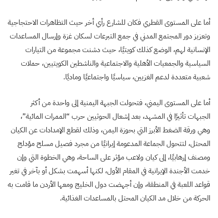
أما على المستوى القطري فكان للشارع رأي أخر حيث التظاهرات الاحتجاجية
وتعزيز دور المجتمع المدني في جمع التبرعات لسكان غزة وإرسال المساعدات
الإنسانية لهم، الوضع كذلك كويتيًا، حيث دشنت مجموعة من التيارات
السياسية والجمعيات الأهلية والاجتماعية والناشطين الكويتيين، حملات
شعبية متعددة لدعم الغزيين، سياسيًا واجتماعيًا وماديًا.
أما على المستوى اليمني، فتحولت الجبهة اليمنية إلى واحدة من أكثر
الجبهات تأثيرًا في المشهد، بعد إشعال الحوثيين حرب “الممرات المائية”،
وهي ورقة الضغط الأبرز التي بحوزة اليمن، وذلك لقطع الإمدادات عن الكيان
المحتل، لتتحول الجماعة المدعومة إيرانيًا من مجرد فصيل مسلح مؤدلج
ومصنف إرهابيًا، إلى كيان ولاعب مؤثر على الساحة، وهي الخطوة التي وإن
خدمت الأجندة الإيرانية في المقام الأول، لكنها أسهمت بشكل أو بآخر في تغير
قواعد اللعبة في المنطقة، وإن أجهضت دول الخليج ومعها الأردن ما قامت به
الحركة من خلال مد الكيان المحتل بالمساعدات الغذائية.