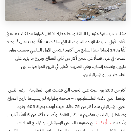
دخلت حرب غزة مئويتها الثالثة وسط معارك لا تقل ضراوة عما كانت عليه في
الأيام الأولى لجريمة الإبادة المتواصلة التي خلفت 34 ألفًا و183شهيدًا و77
ألفًا و143 إصابة منذ السابع من أكتوبر/تشرين الأول الماضي بحسب وزارة
الصحة في غزة، فضلًا عن تدمير أكثر من ثلثي القطاع ونزوح ما يزيد على
مليون ونصف إنسان، وهي الضريبة الأغلى في تاريخ المواجهات بين
الفلسطينيين والإسرائيليين.
أكثر من 200 يوم مرت على الحرب التي قدمت فيها المقاومة – رغم الثمن
الباهظ الذي دفعه الفلسطينيون – ملحمة بطولية لم يشهدها تاريخ الصراع
العربي الإسرائيلي منذ أكثر من 75 عامًا، حيث أودت بحياة 605 جنود
وضباط إسرائيليين، بعضهم من كبار القادة، وأصابت أكثر من 5 آلاف آخرين،
وأحدثت
خللًا نفسيًا
في صفوف الجيش الإسرائيلي، إذ يُراجع العيادات