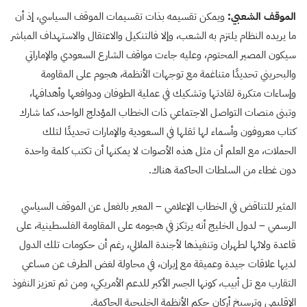
الموقف الشعبي:
ويمكن تقسيمه بذات تقسيمات الموقف السياسي، إذ أن
ما يريده النظام يلتزم به الشعب، وإلا فالتنكيل والاعتقال والاستهداف المباشر
سيكون المصير المحتوم، وعليه جاءت مواقف الشارع السعودي والإماراتي
والبحريني تحديدًا متناغمة مع توجهات الأنظمة، هجوم على المقاومة
وإساءات متكررة لقادتها وتشكيك في عملية الطوفان ودوافعها وأهدافها،
وتبنى منصات التواصل الاجتماعي ذات الخطاب المؤدلج الواحد، كما شارك
كتاب معروفون وأسماء لها ثقلها في السعودية والإمارات تحديدًا لتلك
الحملات، مع العلم أن مثل هذه الأصوات لا يمكنها أن تكتب كلمة واحدة
دون غطاء من السلطات الحاكمة هناك.
المثير للتناقض في الخطاب الإعلامي – المعبر بالفعل عن الموقف السياسي
الرسمي – لدول الخليج أنه يرتكز في هجومه على المقاومة الفلسطينية، على
قاعدة ولائها لطهران وتنفيذها لأجندة الملالي، رغم أن حكومات تلك الدول
لديها علاقات جيدة وعميقة مع إيران، في محاولة لغض الطرف عن مساعي
التقارب مع تل أبيب، كونها الجسر الأكبر للدعم الأمريكي، ومن ثم تعزيز النفوذ
الإقليمي وترسيخ أركان حكم الأنظمة الخليجية الحاكمة.