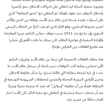
وضرورة حتمية، البداية كرد انتقامي على انتهاكات الاحتلال بحق أراضيها
واحتلال الجولان منذ عقود طويلة، ثم التماهي مع “محور الممانعة” الذي
ظل لسنوات عقيدة راسخة لدى نظام بشار الأسد، يوظفه بين الحين والأخر
لتمرير مشروعه السياسي، وهو الفكر الذي لم يغب كثيرًا عن الخطاب الرسمي
السوري وإن تراجع منذ 2011 بسبب موقف حماس الداعم حينها للمعارضة
والإرادة الشعبية في مواجهة النظام، لكن سرعان ما عادت الأمور إلى نصابها
بعد تطبيع العلاقات بين الطرفين مؤخرًا.
هذا بخلاف العلاقات الحميمية التي تربط بين نظام الأسد وطهران، الداعم
الأبرز لحماس، وعليه كانت التوقعات تسير باتجاه أن يستغل نظام الأسد ما
حدث في غزة لترجمة شعاراته التي طالما تشدق بها بشأن مقاومة الاحتلال
وتحرير الأراضي السورية المحتلة والتصدي لمخططات الصهيونية التوسعية في
المنطقة، فضلًا عن أن مقاومة “إسرائيل” قد تعيد له شرعيته شعبيًا وعربيًا
بعد أن سُحقت نتيجة وحشيته في التعاطي مع شعبه الثائر، لكن الأسد اختار
الغياب تمامًا عن مشهد غزة.