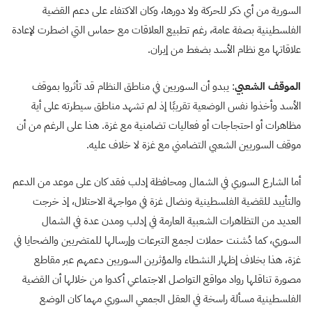
السورية من أي ذكر للحركة ولا دورها، وكان الاكتفاء على دعم القضية
الفلسطينية بصفة عامة، رغم تطبيع العلاقات مع حماس التي اضطرت لإعادة
علاقاتها مع نظام الأسد بضغط من إيران.
الموقف الشعبي
: يبدو أن السوريين في مناطق النظام قد تأثروا بموقف
الأسد وأخذوا نفس الوضعية تقريبًا إذ لم تشهد مناطق سيطرته على أية
مظاهرات أو احتجاجات أو فعاليات تضامنية مع غزة. هذا على الرغم من أن
موقف السوريين الشعبي التضامني مع غزة لا خلاف عليه.
أما الشارع السوري في الشمال ومحافظة إدلب فقد كان على موعد من الدعم
والتأييد للقضية الفلسطينية ونضال غزة في مواجهة الاحتلال، إذ خرجت
العديد من التظاهرات الشعبية العارمة في إدلب ومدن عدة في الشمال
السوري، كما دُشنت حملات لجمع التبرعات وإرسالها للمتضريين والضحايا في
غزة، هذا بخلاف إظهار النشطاء والمؤثرين السوريين دعمهم عبر مقاطع
مصورة تناقلها رواد مواقع التواصل الاجتماعي أكدوا من خلالها أن القضية
الفلسطينية مسألة راسخة في العقل الجمعي السوري مهما كان الوضع