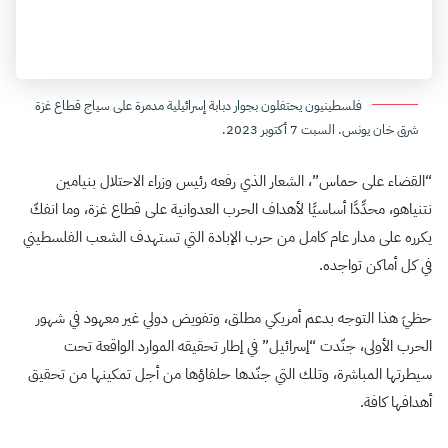
فلسطينيون يحتفلون بجوار دبابة إسرائيلية مدمرة على سياج قطاع غزة
شرق خان يونس. السبت 7 أكتوبر 2023.
“القضاء على حماس”، الشعار الذي رفعه رئيس وزراء الاحتلال بنيامين
نتنياهو، محدِّدًا أساسيًا لأهداف الحرب العدوانية على قطاع غزة، وما انفكّ
يكرره على مدار عام كامل من حرب الإبادة التي تستهدف الشعب الفلسطيني
في كل أماكن تواجده.
حظيَ هذا التوجه بدعم أمريكي مطلق، وتفويض دولي غير معهود في شهور
الحرب الأولى، جنّدت “إسرائيل” في إطار تحقيقه الموارد الواقعة تحت
سيطرتها المباشرة، وتلك التي جنّدها حلفاؤها من أجل تمكينها من تحقيق
أهدافها كافة.