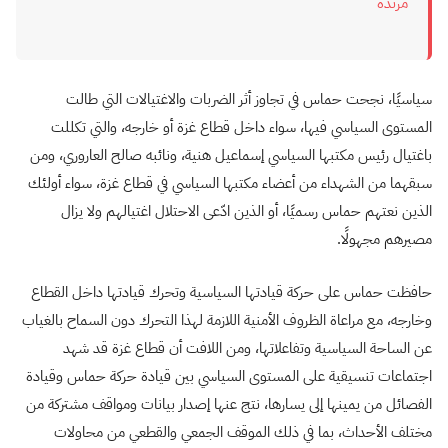
مرتدة
سياسيًا، نجحت حماس في تجاوز أثر الضربات والاغتيالات التي طالت
المستوى السياسي فيها، سواء داخل قطاع غزة أو خارجه، والتي تكللت
باغتيال رئيس مكتبها السياسي إسماعيل هنية، ونائبه صالح العاروري، ومن
سبقهما من الشهداء من أعضاء مكتبها السياسي في قطاع غزة، سواء أولئك
الذين نعتهم حماس رسميًا، أو الذين ادّعى الاحتلال اغتيالهم ولا يزال
مصيرهم مجهولًا.
حافظت حماس على حركة قيادتها السياسية وتحرك قيادتها داخل القطاع
وخارجه، مع مراعاة الظروف الأمنية اللازمة لهذا التحرك دون السماح بالغياب
عن الساحة السياسية وتفاعلاتها، ومن اللافت أن قطاع غزة قد شهد
اجتماعات تنسيقية على المستوى السياسي بين قيادة حركة حماس وقيادة
الفصائل من يمينها إلى يسارها، نتج عنها إصدار بيانات ومواقف مشتركة من
مختلف الأحداث، بما في ذلك الموقف الجمعي والقطعي من محاولات