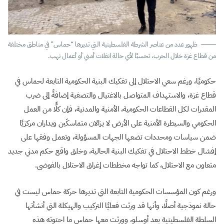
ظهور عدد من عناصر الشرطة الفلسطينية التي تديرها “حماس” في مناطق مختلفة
من قطاع غزة خلال الحرب، تحسبًا لأي حالة انفلات أمني أو أعمال نهب.
حكوميًا، ورغم سعي الاحتلال إلى تفكيك البنية الحكومية التابعة لحماس في
قطاع غزة، والاستهداف المتواصل بالاغتيال والتصفية إضافةً إلى ضرب
المقدرات لكل القطاعات الحكومية، الأمنية والمدنية، فإن كلًّا من العمل
الحكومي والسيطرة الأمنية على الأرض لا يزالان متماسكَين ويداران مركزيًا
ضمن سياسات ومحددات تضعها الجهات المسؤولة، وتعمل وفقها على
إفشال خطط الاحتلال في تفكيك البنية الحالية، وخلق واقع حكم مدني جديد
متعاون مع الاحتلال، كما تواجه مخططات إغراق الاحتلال بالفوضى.
ورغم كون المؤسسات الحكومية التابعة التي تديرها حركة حماس ليست في
حالة نموذجية أصلًا، وأنها قد ورثت فعليًا التركيب والهيكلة التي أنشأتها
السلطة الفلسطينية بعد أوسلو، وورثت معها حماس ما احتوته هذه