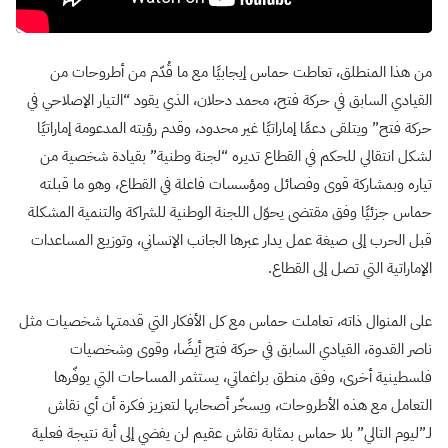
من هذا المنطلق، تعاطت حماس إيجابيًا مع ما قُدّم من أطروحات من
القيادي السابق في حركة فتح، محمد دحلان، الذي يقود “التيار الإصلاحي في
حركة فتح” ويتلقى دعمًا إماراتيًا غير محدود، وقدم رؤيته المدعومة إماراتيًا
لشكل انتقالي للحكم في القطاع تديره “لجنة وطنية” بقيادة شخصية من
تياره وبمشاركة قوى وفصائل ومؤسسات فاعلة في القطاع، وهو ما قبلته
حماس جزئيًا وفق مقتضى يحوّل اللجنة الوطنية للشراكة والتنمية المشكلة
قبل الحرب إلى صيغة عمل يدار عبرها الجانب الإنساني، وتوزيع المساعدات
الإماراتية التي تصل إلى القطاع.
على المنوال ذاته، تعاملت حماس مع كل الأفكار التي قدمتها شخصيات مثل
ناصر القدوة، القيادي السابق في حركة فتح أيضًا، وقوى وشخصيات
فلسطينية أخرى، وفق منطق براغماتي، يستثمر المساحات التي يوفّرها
التعامل مع هذه الأطروحات، ويسخّر أصحابها لتعزيز فكرة أن أي نقاش
لـ”ليوم التالي” بلا حماس بمثابة نقاش عقيم لن يفضي إلى أية نتيجة فعلية