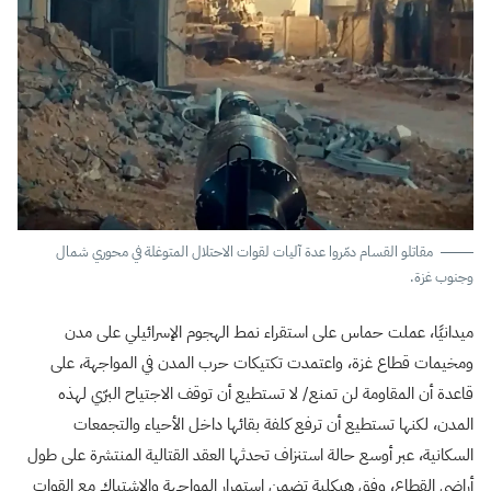
مقاتلو القسام دمّروا عدة آليات لقوات الاحتلال المتوغلة في محوري شمال
وجنوب غزة.
ميدانيًا، عملت حماس على استقراء نمط الهجوم الإسرائيلي على مدن
ومخيمات قطاع غزة، واعتمدت تكتيكات حرب المدن في المواجهة، على
قاعدة أن المقاومة لن تمنع/ لا تستطيع أن توقف الاجتياح البرّي لهذه
المدن، لكنها تستطيع أن ترفع كلفة بقائها داخل الأحياء والتجمعات
السكانية، عبر أوسع حالة استنزاف تحدثها العقد القتالية المنتشرة على طول
أراضي القطاع، وفق هيكلية تضمن استمرار المواجهة والاشتباك مع القوات