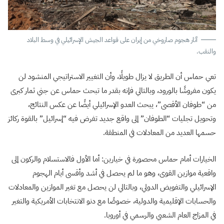
آثار هجوم صاروخي من إيران على قواعد الجيش الإسرائيلي في وسط البلاد
والنقب.
تعي حماس أن الطريق لا يزال طويلًا، وأن التغيير الاستراتيجي المنشود لن
يكون مفروشًا بالورود، وبالتالي فإنه بقدر ما تبحث حماس عن جني ثمار كبرى
من “طوفان الأقصى”، يبحث العدو الإسرائيلي أيضًا عن عكس النتائج،
وتحويل تجليات “الطوفان” إلى واقع جديد تفرض فيه “إسرائيل” بالقوة ركائز
حسمها العديد من المعادلات في المنطقة.
الخيارات أمام حماس محصورة في خيارين: أما الأول فالاستسلام والركون إلى
واقعية موازين القوى، وهو ما لم يحصل في أشد وأقسى أيام الهجوم
الإسرائيلي والتفويض الدولي، وبالتالي لن يحصل مع تغير الموازين والمعادلات
والحسابات الإقليمية والدولية، خصوصًا مع دنو الانتخابات الأمريكية والتغير
في المزاج العام الشعبي والرسمي في أوروبا.