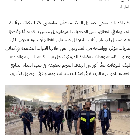
الغازية.
رغم ادّعاءات جيش الاحتلال المتكررة بشأن نجاحه في تفكيك كتائب وألوية
المقاومة في القطاع، تشير المعطيات الميدانية إلى عكس ذلك تمامًا وقطعيًا،
فلم تسجّل للاحتلال أية حالة توغل في شمالي القطاع أو جنوبيه دون تلقي
ضربات مؤثرة وواضحة من المقاومين، تقع خلالها القوات المتقدمة في كمائن
وعبوات ناسفة وقذائف مضادة للدروع، تجعل من الكلفة البشرية والمادية
لهذه التوغلات ثمنًا أكبر من الهدف المرجو تحقيقه، في ضوء انعدام النتائج
الفعلية للمواجهة البرية لا في تفكيك بنية المقاومة، ولا في الوصول للأسرى.