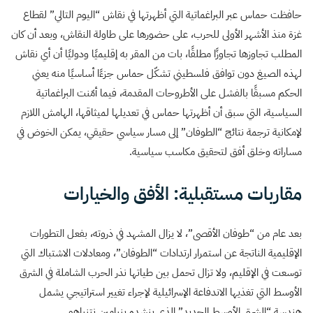
حافظت حماس عبر البراغماتية التي أظهرتها في نقاش “اليوم التالي” لقطاع
غزة منذ الأشهر الأولى للحرب، على حضورها على طاولة النقاش، وبعد أن كان
المطلب تجاوزها تجاوزًا مطلقًا، بات من المقر به إقليميًا ودوليًا أن أي نقاش
لهذه الصيغ دون توافق فلسطيني تشكّل حماس جزءًا أساسيًا منه يعني
الحكم مسبقًا بالفشل على الأطروحات المقدمة، فيما أمّنت البراغماتية
السياسية، التي سبق أن أظهرتها حماس في تعديلها لميثاقها، الهامش اللازم
لإمكانية ترجمة نتائج “الطوفان” إلى مسار سياسي حقيقي، يمكن الخوض في
مساراته وخلق أفق لتحقيق مكاسب سياسية.
مقاربات مستقبلية: الأفق والخيارات
بعد عام من “طوفان الأقصى”، لا يزال المشهد في ذروته، بفعل التطورات
الإقليمية الناتجة عن استمرار ارتدادات “الطوفان”، ومعادلات الاشتباك التي
توسعت في الإقليم، ولا تزال تحمل بين طياتها نذر الحرب الشاملة في الشرق
الأوسط التي تغذيها الاندفاعة الإسرائيلية لإجراء تغيير استراتيجي يشمل
هندسة “الشرق الأوسط الجديد” الذي ينشده بنيامين نتنياهو.