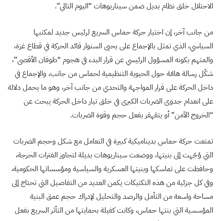
الاحتلال خلق نظام بديل ضمن سيناريوهات “اليوم التالي”.
من جانب آخر، إن اختيار حركة حماس السريع لرئيس جديد لمكتبها
السياسي، الذي تمثل بالإجماع على يحيى السنوار قائد الحركة في قطاع غزة،
والمتهم بكونه المسؤول الرئيسي عن قرار البدء في هجوم “طوفان الأقصى”،
شكّل رسالة هامّة حول الحيوية التنظيمية لحماس من جانب، والإجماع في
داخل الحركة على قرار المواجهة والتحدي من جانب آخر، وهو ما يحمل دلالة
على انعدام جدوى الضربات الكبرى في خلق تيار داخل الحركة يبحث عن
“الخروج الآمن” أو يتقهقر بفعل حجم وقوة الضربات.
تمتعت حركة حماس بديناميكية كبيرة في التعامل مع شكل وحجم الضربات
التي وُجّهت إلى بنيتها، ووضعت سيناريوهات بديلة لتجاوز الفترات الحرجة،
وحافظت على تماسكها وبنيتها العسكرية والسياسية ومؤسساتها الحكومية،
وفي كل جزئية من هذه التكتيكات يكمن العديد من التفاصيل التي تحتاج إلى
مساحة واسعة من التأمل والرصد والتحليل لإدراك حجم عمق البنية
المؤسسية التي بنتها حماس، وكانت كفيلة بحمايتها من التأثر السريع بفعل