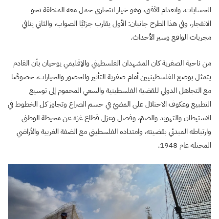
الحسابات، وانعدام الأفق، وهو خيار انتحاري حمل معه المنطقة نحو
الانفجار، وفي هذا الطرح جانبان: الأول يقارب جزئيًا الصواب، والثاني ينافي
مجريات الواقع وسير الأحداث.
من ناحية الصفرية كان المشهدان الفلسطيني والإقليمي يوحيان بأن القادم
يتمثل بوضع الفلسطينيين أمام صفرية التأثير والحضور والخيارات، خصوصًا
مع التجاهل الدولي للقضية الفلسطينية والسعي المحموم إلى توسيع
التطبيع وعكوف الاحتلال على المضيّ في حسم الصراع وتجاوز كل الخطوط في
الاستيطان والتهويد والضمّ، وفصل وعزل قطاع غزة عن محيطة الوطني
وارتباطه المبدئي بقضيته، وامتداده الفلسطيني مع الضفة الغربية والأراضي
المحتلة عام 1948.