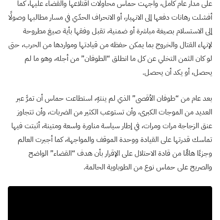
على مدار عام كامل، واجهت حماس محاولات اقتلاعها والقضاء عليها، كما
أفشلت رهانات دفعها إلى الانهيار، أو الانحراف الحدّي في مسار مطالبها وصولًا
إلى الاستسلام بصيغة مباشرة أو ضمنية، تقبل وفقها بأية صيغ مطروحة
لإنهاء القتال والخروج بما يمكن حفظه من قيادتها ومواردها من الحرب، حتى
لو كان الثمن التخلي عن كل ما انطلق “الطوفان” من أجله، وهو ما لم
يحصل، أو يكد أن يحصل.
بعد عام من “طوفان الأقصى” الذي لم ينتهِ، استطاعت حماس أن تمرَّ عبر
العديد من الموجات الكبرى، وأن تستوعب الكثير من الضربات، وأن تتجاوز
عنق الزجاجة مرات ومرات، في إطار سياسة مناورة واسعة ومتينة، أثبتت فيها
تماسك قدرتها على القيادة ووحدة الموقف والمواجهة، كما أجبرت العالم
وجزءًا هامًّا من قادة الاحتلال على الإقرار بأن هدف “القضاء” الواضح
والصريح على حماس نوع من الطوباوية الحالمة.