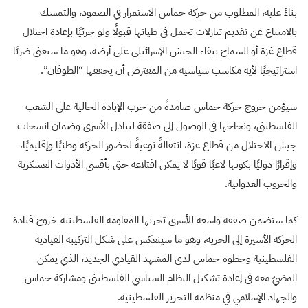
بناءً عليه، المطلوب من حركة حماس الاستمرار في الصمود، والتمسك
بالامتناع عن تقديم تنازلات تحمل في طياتها قبولًا ولو جزئيًا بإعادة احتلال
قطاع غزة أو السماح ببقاء الجيش الإسرائيلي على أرضه، وهو ما سيعني ضربًا
استراتيجيًا لأية مكاسب سياسية من المفترض أن يحققها “الطوفان”.
سيؤمن خروج حركة حماس صامدةً من حرب الإبادة الحالية على الشعب
الفلسطيني، ونجاحها في الوصول إلى صفقة لتبادل الأسرى وضمان انسحاب
جيش الاحتلال من قطاع غزة، انتقالةً نوعيةً لحضور الحركة وطنيًا وإقليميًا،
وإقرارًا دوليًا بكونها لاعبًا قويًا لا يمكن اقتلاعه حتى بأقسى الأدوات العسكرية
والحروب العدوانية.
كما ستضمن صفقة واسعة للأسرى تجريها المقاومة الفلسطينية خروج قيادة
الحركة الأسيرة إلى الحرية، وهو ما سينعكس على شكل التركيبة القيادية
الفلسطينية وحظوة حماس لدى المشهد القيادي الجديد، الذي يمكن
المضيّ معه في إعادة تشكيل النظام السياسي الفلسطيني ومشاركة حماس
والجهاد الإسلامي في منظمة التحرير الفلسطينية.