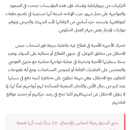
التركيبات من بيروقراطية وفساد، فإن هذه المؤسسات نجحت في الصمود
والمواجهة على مدار شهور حرب الإبادة، لدرجة أنها مستمرة في تقديم دفعات
لموظفيها، وتسديد جزء أساسي من التزاماتها لأسر الشهداء والجرحى وتوفير
موازنات لإنجاز بعض مهام العمل الحكومي.
تتحرك الأجهزة الأمنية في قطاع غزة بفاعلية سريعة فور انسحاب جيش
الاحتلال من مناطق التوغل، في جنوبي القطاع أو شماليه على السواء، وتعيد
بسط سيطرتها الأمنية وتنخرط في عملية مواجهة مباشرة مع مثيري الفوضى
والمعتدين على المقدرات العامة أو لصوص المساعدات، ومع أية طموحات
للتعاون مع الاحتلال، وهي مهمة تنطوي على مخاطرة كبيرة دفع في سبيلها
عدد كبير من رجال الأمن واللجان الشعبية المساندة لهم أرواحهم ثمنًا لها، إذ
لا يتوانى الاحتلال عن استهدافهم كلما نجح في رصد حركتهم أو تحديد مواقع
قيادتهم.
يحيى السنوار زعيمًا لحماس بالإجماع.. 12 سببًا يثبت أنها هجمة