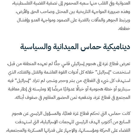
العدوانية وفي القلب منها سعيه المحموم إلى تصفية القضية الفلسطينية،
وهذه صيرورة المواجهة التاريخية بين المحتل وصاحب الحق والأرض،
ويرتبط الجوهر والمآلات بالقدرة على الصمود ومواجهة العدو وإفشال
خططه.
ديناميكية حماس الميدانية والسياسية
تعرض قطاع غزة إلى هجوم إسرائيلي قاسٍ جدًّا لم تعهده المنطقة من قبل،
استخدمت “إسرائيل” خلاله كل أدوات القوة الغاشمة والقتل والفتك، الذي
استهدف كل شيء في القطاع، من بشر وحجر وشجر، لم تترك “إسرائيل” فيه
سيناريو أو خطة هجومية أو خيالًا عدوانيًا مريضًا إلا ومارسته في إطار معاقبة
المجتمع في قطاع غزة، وتدفعيه ثمن الحضور المقاوم في صفوف أبنائه.
كانت حماس، التي تحكم قطاع غزة فعليًا، والمسؤول الرئيسي عن هجوم
السابع من أكتوبر، الهدف الرئيسي للهجمات الإسرائيلية، التي استهدفت
القضاء على الحركة ومؤسساتها، والإجهاز على قدراتها العسكرية والمجتمعية،