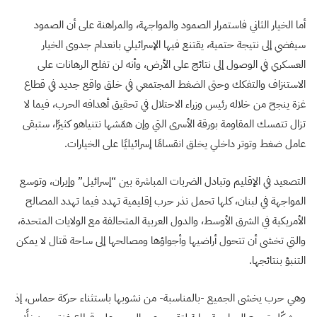
أما الخيار الثاني فاستمرار الصمود والمواجهة، والمراهنة على أن الصمود
سيفضي إلى نتيجة حتمية، يقتنع فيها الإسرائيلي بانعدام جدوى الخيار
العسكري في الوصول إلى نتائج على الأرض، وأنه لن تفلح الرهانات على
الاستنزاف والتفكك وحتى الضغط المجتمعي في خلق واقع جديد في قطاع
غزة ينجح من خلاله رئيس وزراء الاحتلال في تحقيق أهدافه الحرب، فيما لا
تزال تتمسك المقاومة بورقة الأسرى التي وإن همّشها نتنياهو كثيرًا، ستبقى
عامل ضغط وتوتر داخلي يخلق انقسامًا إسرائيليًا على الخيارات.
التصعيد في الإقليم وتبادل الضربات المباشرة بين “إسرائيل” وإيران، وتوسع
المواجهة في لبنان، كلها تحمل نذر حرب إقليمية تهدد فيما تهدد المصالح
الأمريكية في الشرق الأوسط، والدول العربية المتحالفة مع الولايات المتحدة،
والتي تخشى أن تتحول أراضيها وأجواؤها ومصالحها إلى ساحة قتال لا يمكن
التنبؤ بنتائجها.
وهي حرب يخشى الجميع -بالمناسبة- من نشوبها باستثناء حركة حماس، إذ