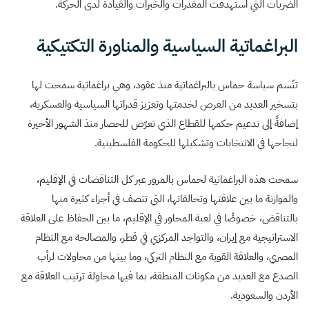
الضربات التي استهدفت المقدرات والخبرات والقيادة لدى الحركة.
البراغماتية السياسية والمناورة التكتيكية
تتّسم سياسة حماس بالبراغماتية منذ عقود، وهي براغماتية سمحت لها
بتسخير العديد من الفرص لخدمتها وتعزيز قدراتها السياسية والعسكرية،
إضافةً إلى تدعيم حكمها للقطاع الذي تعرّض للحصار منذ الشهور الأخيرة
لنجاحها في الانتخابات وتشكيلها للحكومة الفلسطينية.
سمحت هذه البراغماتية لحماس بالمرور عبر كل التناقضات في الإقليم،
والموازنة ما بين علاقتها وتحالفاتها، التي تتصف في أجزاء كثيرة منها
بالتناقض، خصوصًا في لعبة المحاور في الإقليم، ما بين الحفاظ على العلاقة
الاستراتيجية مع إيران، والتواجد المركزي في قطر، والمصالحة مع النظام
المصري، والعلاقة القوية مع النظام التركي، وما بينها من محاولات لرأب
الصدع مع العديد من مكونات المنطقة، بما فيها محاولة ترتيب العلاقة مع
الأردن والسعودية.