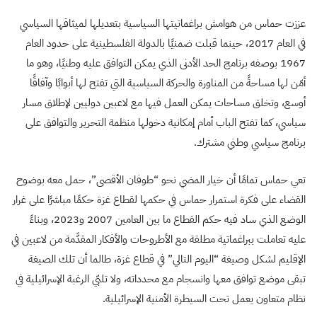
عززت حماس من هوامش براغماتيتها السياسية بتعديلها لميثاقها السياسي
في العام 2017، حينما قبلت ضمنيًا بالدولة الفلسطينية على حدود العام
1967 بوصفه برنامج الحد الأدنى الذي يمكن التوافق عليه وطنيًا، وهو ما
أمّن لها مساحةً من المناورة والحركة السياسية التي تفتح لها أبوابًا وآفاقًا
أوسع، وتخلق مساحات يمكن العمل فيها مع لاعبين دوليين لإطلاق مسار
سياسي، كما تفتح الباب أمام إمكانية دخولها منظمة التحرير والتوافق على
برنامج سياسي وطني مشترك.
تعي حماس تمامًا أن خيار المضي نحو “طوفان الأقصى”، حمل معه بوضوح
القضاء على فكرة استمرار حماس في حكمها لقطاع غزة حكمًا مباشرًا على غرار
الوضع الذي ساد فيه حكم القطاع ما بين العامين 2007 و2023، وبناءً
عليه تعاملت ببراغماتية مطلقة مع الأطروحات والأفكار المقدَّمة من لاعبين في
الإقليم لشكل وصيغة “اليوم التالي” في قطاع غزة، طالما أن تلك الصيغة
تبقى موضع توافق معها وانسجام مع محدداته، ولا تلبّي الرغبة الإسرائيلية في
نظام متعاون يعمل تحت السيطرة الأمنية الإسرائيلية.