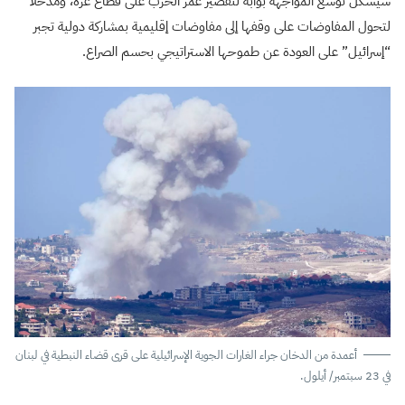
سيشكّل توسع المواجهة بوابة لتقصير عمر الحرب على قطاع غزة، ومدخلًا
لتحول المفاوضات على وقفها إلى مفاوضات إقليمية بمشاركة دولية تجبر
“إسرائيل” على العودة عن طموحها الاستراتيجي بحسم الصراع.
أعمدة من الدخان جراء الغارات الجوية الإسرائيلية على قرى قضاء النبطية في لبنان
في 23 سبتمبر/ أيلول.