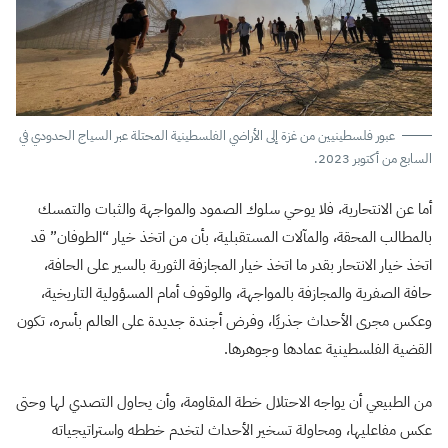
عبور فلسطينيين من غزة إلى الأراضي الفلسطينية المحتلة عبر السياج الحدودي في
السابع من أكتوبر 2023.
أما عن الانتحارية، فلا يوحي سلوك الصمود والمواجهة والثبات والتمسك
بالمطالب المحقة، والمآلات المستقبلية، بأن من اتخذ خيار “الطوفان” قد
اتخذ خيار الانتحار بقدر ما اتخذ خيار المجازفة الثورية بالسير على الحافة،
حافة الصفرية والمجازفة بالمواجهة، والوقوف أمام المسؤولية التاريخية،
وعكس مجرى الأحداث جذريًا، وفرض أجندة جديدة على العالم بأسره، تكون
القضية الفلسطينية عمادها وجوهرها.
من الطبيعي أن يواجه الاحتلال خطة المقاومة، وأن يحاول التصدي لها وحتى
عكس مفاعليها، ومحاولة تسخير الأحداث لتخدم خططه واستراتيجياته