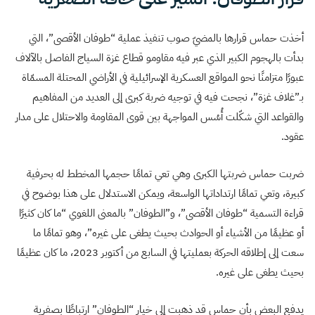
أخذت حماس قرارها بالمضيّ صوب تنفيذ عملية “طوفان الأقصى”، التي
بدأت بالهجوم الكبير الذي عبر فيه مقاومو قطاع غزة السياج الفاصل بالآلاف
عبورًا متزامنًا نحو المواقع العسكرية الإسرائيلية في الأراضي المحتلة المسمّاة
بـ”غلاف غزة”، نجحت فيه في توجيه ضربة كبرى إلى العديد من المفاهيم
والقواعد التي شكّلت أُسُس المواجهة بين قوى المقاومة والاحتلال على مدار
عقود.
ضربت حماس ضربتها الكبرى وهي تعي تمامًا حجمها المخطط له بحرفية
كبيرة، وتعي تمامًا ارتداداتها الواسعة، ويمكن الاستدلال على هذا بوضوح في
قراءة التسمية “طوفان الأقصى”، و”الطوفان” بالمعنى اللغوي “ما كان كثيرًا
أو عظيمًا من الأشياء أو الحوادث بحيث يطغى على غيره”، وهو تمامًا ما
سعت إلى إطلاقه الحركة بعمليتها في السابع من أكتوبر 2023، ما كان عظيمًا
بحيث يطغى على غيره.
يدفع البعض بأن حماس قد ذهبت إلى خيار “الطوفان” ارتباطًا بصفرية