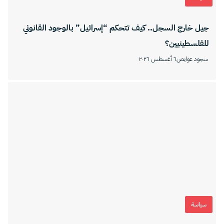
جيل خارج السجل.. كيف تتحكم “إسرائيل” بالوجود القانوني
للفلسطينيين؟
سجود عوايص
٦ أغسطس ٢٠٢٦
سياسة