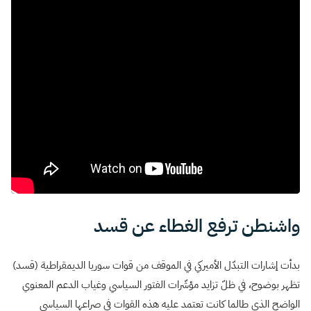
واشنطن ترفع الغطاء عن قسد
بدأت إشارات التبدّل الأميركي في الموقف من قوات سوريا الديمقراطية (قسد)
تظهر بوضوح، في ظلّ تزايد مؤشّرات الفتور السياسي وغياب الدعم المعنوي
الواضح الذي طالما كانت تعتمد عليه هذه القوات في صراعها السياسي