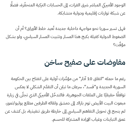
الوجود الأميركي المباشر شرق الفرات، إلى الحسابات التركية المتحفّزة، فضلًا
عن شبكة توازنات إقليمية ودولية متشابكة.
فهل تسير سوريا نحو مواجهة داخلية جديدة تُعيد خلط الأوراق؟ أم أن
الضغوط الدولية كفيلة بكبح هذا المسار وتثبيت المسار السياسي، ولو بشكل
مؤقّت؟
مفاوضات على صفيح ساخن
رغم ما حمله “اتفاق 10 آذار” من مؤشّرات أولية على انفتاح بين الحكومة
السورية الجديدة و”قسد”، سرعان ما تبيّن أن التقدّم الشكلي لا يعكس
توافقًا حقيقيًا على الملفات الجوهرية. فالتدخّل الأميركي الذي تجلّى في زيارة
مبعوث البيت الأبيض توم باراك إلى دمشق ولقائه الطرفين مطلع يوليو/تموز،
لم ينجح في تحويل التفاهم السياسي إلى خارطة طريق تنفيذية، بل كشف عن
عمق التباينات وغياب الإرادة المشتركة للحسم.