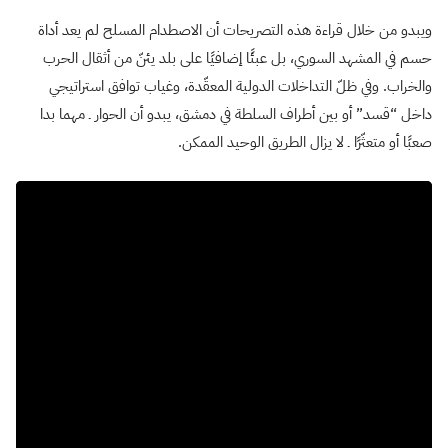
ويبدو من خلال قراءة هذه التصريحات أن الاصطدام المسلح لم يعد أداة
حسم في المشهد السوري، بل عبئًا إضافيًا على بلد يئنّ من أثقال الحرب
والخراب. وفي ظلّ التداخلات الدولية المعقّدة، وغياب توافق استراتيجي
داخل “قسد” أو بين أطراف السلطة في دمشق، يبدو أن الحوار ـ مهما بدا
صعبًا أو متعثّرًا ـ لا يزال الطريق الوحيد الممكن.