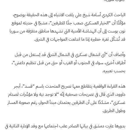
الباحث الكردي أسامة شيخ علي يلفت الانتباه إلى هذه الحقيقة بوضوح،
مؤكّدًا أن “الخيار العسكري صعب جدًا للطرفين”، مشيرًا في حديثه لموقع
نون بوست إلى أن الهشاشة الأمنية التي تشهدها مناطق متفرّقة من سوريا
قد تُشكّل ثغرة خطيرة إذا ما اندلعت المواجهات في الشرق.
وأضاف أن “أي انشغال عسكري في الشمال الشرقي قد يُستغل من قبل
أطراف أخرى، سواء في الجنوب أو الغرب أو حتى من قبل تنظيم داعش”،
بحسب تعبيره.
هذه القراءة الواقعية يتقاطع معها تصريح المتحدث باسم “قسد”، أبجر
داوود، الذي قال في تصريحات صحفية إنّه “لا توجد نية ولا مؤشّرات لصدام
عسكري”، مشدّدًا على أن الطرفين يعتمدان مبدأ الحوار، رغم صعوبة المسار
وطول الطريق.
بدورها عبّرت دمشق في بيانها الصادر عقب اجتماعها مع وفد الإدارة الذاتية في