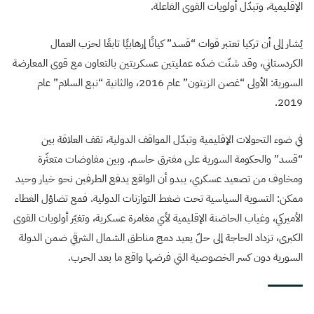
الإقليمية، وتبدّل أولويات القوى الفاعلة.
يُشار إلى أن تركيا تعتبر قوات “قسد” كيانًا إرهابيًا تابعًا لحزب العمال
الكردستاني، وقد شنّت ضدّه عمليتين عسكريتين بالتعاون مع قوى المعارضة
السورية: الأولى “غصن الزيتون” عام 2016، والثانية “نبع السلام” عام
2019.
في ضوء التحولات الإقليمية وتبدّل المواقف الدولية، تقف العلاقة بين
“قسد” والحكومة السورية على مفترق حاسم. وبين مفاوضات متعثّرة
ومخاوف من تصعيد عسكري، يبدو أن الواقع يدفع الطرفين نحو خيار وحيد
ممكن: التسوية السياسية تحت ضغط التوازنات الدولية. فمع تضاؤل الغطاء
الأميركي، وغياب الحاضنة الإقليمية لأي مغامرة عسكرية، وتغيّر أولويات القوى
الكبرى، تزداد الحاجة إلى حلّ يعيد دمج مناطق الشمال الشرقي ضمن الدولة
السورية دون كسر الخصوصية التي فرضها واقع ما بعد الحرب.