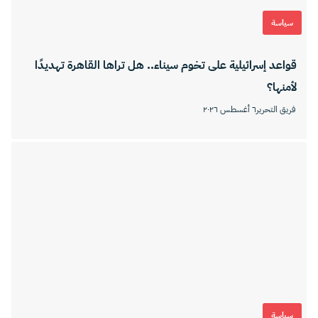
سياسة
قواعد إسرائيلية على تخوم سيناء.. هل تراها القاهرة تهديدًا
لأمنها؟
فريق التحرير
٦ أغسطس ٢٠٢٦
سياسة