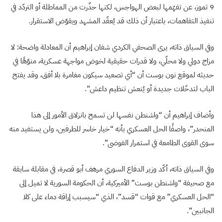
9 تموز، عن تفهّمها لبعض الهواجس، لكنها حذّرت من المماطلة أو التردّد في
تنفيذ التفاهمات، باعتبار أن ذلك قد يُعقّد المشهد ويقوّض الاستقرار.
وفي السياق ذاته، يرى الصحفي الكردي شفان إبراهيم أن المعادلة واضحة: لا
مزاج دولي ولا محلّي، ولا قدرات حقيقية لخوض مواجهة عسكرية، منوّهًا في
حديثه لموقع نون بوست أن “أي تصعيد سيكون مغامرة بلا أفق، وقد يفتح
الباب لتدخّلات جديدة أو يُنعش تنظيم داعش”.
وأضاف إبراهيم أن “واشنطن نفسها لن تسمح بانزلاق الأمور إلى هذا
المنحدر”، واصفًا الحل العسكري بأنه “خيار خاسر للطرفين، ولن يستفيد منه
سوى القوى الطامعة في استمرار الفوضى”.
وفي السياق ذاته، أكّد وزير الدفاع السوري مرهف أبو قصرة، في مقابلة سابقة
مع صحيفة “واشنطن بوست” الأميركية، أن الحكومة السورية لا تميل إلى
“الحل العسكري” مع قوات “قسد”، الذي “سيسبب إراقة دماء على كلا
الجانبين”.