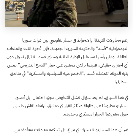
رغم محاولات التهدئة والانخراط في مسار تفاوضي بين قوات سوريا
الديمقراطية “قسد” والحكومة السورية الجديدة، فإن فجوة الثقة والملفات
العالقة ـ وعلى رأسها مستقبل الإدارة الذاتية وسلاح قسد ـ لا تزال تحول دون
أي اختراق حقيقي، فبينما تراهن دمشق على خيار “الدمج التدريجي” ضمن
بنية الدولة، تتمسّك قسد بـ”الخصوصية السياسية والعسكرية” في مناطق
سيطرتها.
في هذا السياق، لم يعد سؤال فشل التفاوض مجرّد احتمال، بل أصبح
سيناريو مطروحًا على طاولة صنّاع القرار في دمشق، يرافقه نقاش داخلي
حول مشروعية الخيار العسكري وحدوده.
غير أن هذا السيناريو لا يتحرّك في فراغ، بل تحكمه معادلات معقّدة؛ من