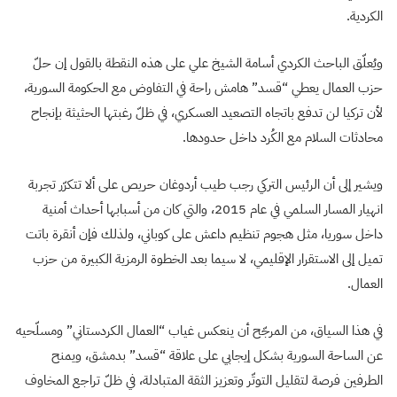
الكردية.
ويُعلّق الباحث الكردي أسامة الشيخ علي على هذه النقطة بالقول إن حلّ
حزب العمال يعطي “قسد” هامش راحة في التفاوض مع الحكومة السورية،
لأن تركيا لن تدفع باتجاه التصعيد العسكري، في ظلّ رغبتها الحثيثة بإنجاح
محادثات السلام مع الكُرد داخل حدودها.
ويشير إلى أن الرئيس التركي رجب طيب أردوغان حريص على ألا تتكرّر تجربة
انهيار المسار السلمي في عام 2015، والتي كان من أسبابها أحداث أمنية
داخل سوريا، مثل هجوم تنظيم داعش على كوباني، ولذلك فإن أنقرة باتت
تميل إلى الاستقرار الإقليمي، لا سيما بعد الخطوة الرمزية الكبيرة من حزب
العمال.
في هذا السياق، من المرجّح أن ينعكس غياب “العمال الكردستاني” ومسلّحيه
عن الساحة السورية بشكل إيجابي على علاقة “قسد” بدمشق، ويمنح
الطرفين فرصة لتقليل التوتّر وتعزيز الثقة المتبادلة، في ظلّ تراجع المخاوف