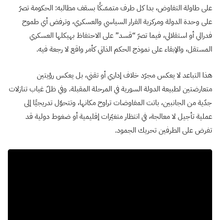
على طاولة التفاوض، بدا كل طرف متمسّكًا بسقف مطالبه: الحكومة تصرّ
على وحدة الدولة ومركزية القرار السياسي والعسكري، وترفض أي طموح
فدرالي أو استقلالي، فيما تصرّ “قسد” على الاحتفاظ بهيكلها العسكري
المستقل، والإبقاء على نموذج الحكم الذاتي كأمر واقع لا رجعة فيه.
هذا التباعد لا يعكس مجرّد خلاف إداري أو تقني، بل يعكس رؤيتين
متعارضتين لطبيعة الدولة السورية في المرحلة المقبلة. وفي ظلّ غياب تنازلات
جدّية من الجانبين، باتت المفاوضات تراوح مكانها، وتتحوّل تدريجيًا إلى
عملية تأجيل لا معالجة، في انتظار متغيّرات إقليمية أو ضغوط دولية قد
تفرض على الطرفين تحريك الجمود.