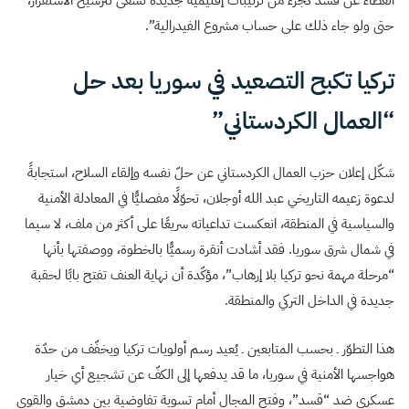
الغطاء عن قسد كجزء من ترتيبات إقليمية جديدة تسعى لترسيخ الاستقرار،
حتى ولو جاء ذلك على حساب مشروع الفيدرالية”.
تركيا تكبح التصعيد في سوريا بعد حل
“العمال الكردستاني”
شكّل إعلان حزب العمال الكردستاني عن حلّ نفسه وإلقاء السلاح، استجابةً
لدعوة زعيمه التاريخي عبد الله أوجلان، تحوّلًا مفصليًّا في المعادلة الأمنية
والسياسية في المنطقة، انعكست تداعياته سريعًا على أكثر من ملف، لا سيما
في شمال شرق سوريا. فقد أشادت أنقرة رسميًّا بالخطوة، ووصفتها بأنها
“مرحلة مهمة نحو تركيا بلا إرهاب”، مؤكّدة أن نهاية العنف تفتح بابًا لحقبة
جديدة في الداخل التركي والمنطقة.
هذا التطوّر ـ بحسب المتابعين ـ يُعيد رسم أولويات تركيا ويخفّف من حدّة
هواجسها الأمنية في سوريا، ما قد يدفعها إلى الكفّ عن تشجيع أي خيار
عسكري ضد “قسد”، وفتح المجال أمام تسوية تفاوضية بين دمشق والقوى