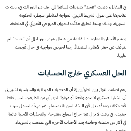
في المقابل، دفعت “قسد” بتعزيزات إضافية إلى ريف دير الزور الشرقي، ونشرت
عناصرها على طول الشريط النهري المواجه لمناطق سيطرة الحكومة
السورية، وذلك وسط تحليق مكثّف للطيران المروحي الأميركي في المنطقة.
وتشير الأخبار والمعلومات القادمة من شمال شرق سوريا، إلى أن “قسد” لم
تتوقّف عن حفر الأنفاق، استعدادًا ربما لخوض مواجهة في حال فُرضت
عليها.
الحل العسكري خارج الحسابات
رغم تصاعد التوتر بين الطرفين إلا أن المعطيات الميدانية والسياسية تشير إلى
أن الخيار العسكري لا يبدو واقعيًا أو مرغوبًا لدى أي من الطرفين. ليس فقط
لأنه مكلف ومعقّد، بل لأن البيئة السورية بمجملها غير مهيّأة لتحمّل حرب
جديدة، في وقت لا تزال فيه جراح الصراع مفتوحة، والتحدّيات الأمنية قائمة
في أكثر من منطقة وخاصة بعد الأحداث الأخيرة التي عصفت بالسويداء
جنوب سوريا.