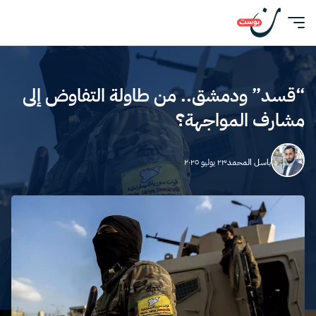
“قسد” ودمشق.. من طاولة التفاوض إلى
مشارف المواجهة؟
باسل المحمد
٢٣ يوليو ٢٠٢٥