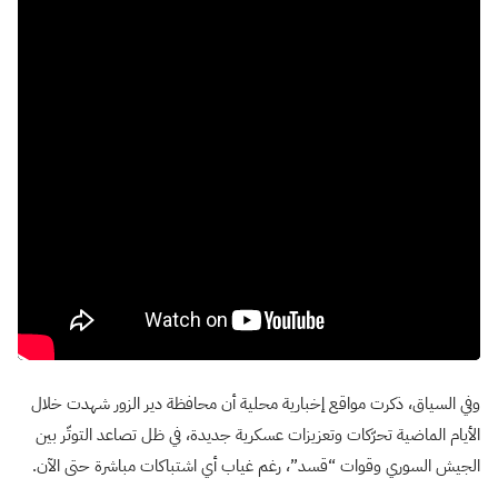
وفي السياق، ذكرت مواقع إخبارية محلية أن محافظة دير الزور شهدت خلال
الأيام الماضية تحرّكات وتعزيزات عسكرية جديدة، في ظل تصاعد التوتّر بين
الجيش السوري وقوات “قسد”، رغم غياب أي اشتباكات مباشرة حتى الآن.