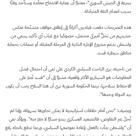
بسرعة في الجيش السوري”، معتبرًا أن عملية الاندماج معقّدة وستأخذ وقتًا
بسبب انعدام الثقة المتبادلة.
هذه التصريحات دفعت قياديين أكرادًا إلى إطلاق مواقف متشنّجة تعكس
خشيتهم من تخلٍّ أميركي محتمل، خصوصًا مع غياب أي تأكيد رسمي من
واشنطن بدعم مشروع الإدارة الذاتية في المرحلة المقبلة، أو ضمانات بحماية
مناطق سيطرة قسد.
من ناحيته، يرى الباحث السياسي الكردي علي تمي أن احتمال فشل
المفاوضات هو السيناريو الأكثر واقعية، مشيرًا إلى أن “قسد تُصرّ على
الاحتفاظ بسلاحها، بينما الحكومة السورية ترى أن هذا السلاح يجب أن يكون
بيد الدولة وحدها”.
ويضيف: “نحن أمام خلافات استراتيجية لا يمكن تجاوزها بسهولة، وإذا لم
تُحلّ عبر التفاوض، فالتصعيد العسكري يبدو مسارًا لا مفرّ منه”. ويؤكّد تمي
أن “واشنطن بدأت بالفعل بإعادة تموضعها السياسي، وربما تدفع باتجاه رفع