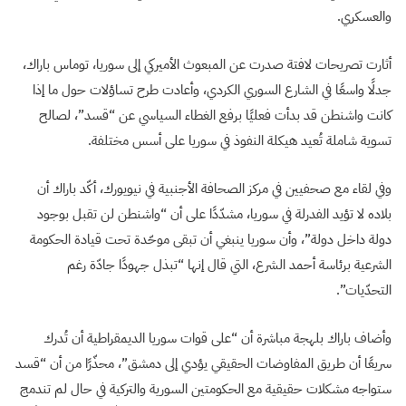
والعسكري.
أثارت تصريحات لافتة صدرت عن المبعوث الأميركي إلى سوريا، توماس باراك،
جدلًا واسعًا في الشارع السوري الكردي، وأعادت طرح تساؤلات حول ما إذا
كانت واشنطن قد بدأت فعليًا برفع الغطاء السياسي عن “قسد”، لصالح
تسوية شاملة تُعيد هيكلة النفوذ في سوريا على أسس مختلفة.
وفي لقاء مع صحفيين في مركز الصحافة الأجنبية في نيويورك، أكّد باراك أن
بلاده لا تؤيد الفدرلة في سوريا، مشدّدًا على أن “واشنطن لن تقبل بوجود
دولة داخل دولة”، وأن سوريا ينبغي أن تبقى موحّدة تحت قيادة الحكومة
الشرعية برئاسة أحمد الشرع، التي قال إنها “تبذل جهودًا جادّة رغم
التحدّيات”.
وأضاف باراك بلهجة مباشرة أن “على قوات سوريا الديمقراطية أن تُدرك
سريعًا أن طريق المفاوضات الحقيقي يؤدي إلى دمشق”، محذّرًا من أن “قسد
ستواجه مشكلات حقيقية مع الحكومتين السورية والتركية في حال لم تندمج