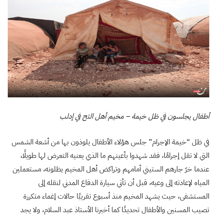
أطفال يجلسون في ظل خيمة – مخيم أهل التح في إدلب
في ظل “خيمة الإجرام” جلس هؤلاء الأطفال يلوذون بها من أشعة الشمس
التي لا تقل إجرامًا، فقد شهدوا بأعينهم ما الذي يعنيه التعرض لها طويلًا،
عندما خرّ جارهم الستيني أمامهم وتراكض أهل المخيم يظلونه، مستعملين
المياه لإعادته إلى وعيه، قبل أن تأتي سيارة الدفاع المدني لنقله إلى
المستشفى، حيث يشهد المخيم منذ أسبوع تقريبًا حالات إغماء متكررة
تصيب المسنين والأطفال تحديدًا كما أخبرنا الأستاذ عبد السلام، ولا يجد