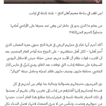
لين تقف في ساحة مخيم أهل التح – بلدة باتنتة في إدلب
من يعلم ما الذي يدور في خاطر لين وهي تمد بصرها على الأراضي أمامها
متجاوزًا الخيم المتهالكة؟!
أكاد أجزم أنها تفكر في منزلهم الريفي في قرية التح جنوبي معرة النعمان، الذي
أُجبر أهلها – ككل أهل منطقتهم – على النزوح منه أواخر العام المنصرم، بعد
أن اقتربت قوات نظام آل الأسد منهم، ضمن حملة جيش الاحتلال الروسي
للسيطرة على منطقة إدلب، التي توقفت بعد اتفاق روسي/تركي في مارس/آذار
الماضي، مخلفة مليون ونصف مليون فاقد لمنزله وحامل صفة “مُهَجَّر”.
بنى المهجرون مخيماتهم بعشوائية وبدائية بما توافر بين أيديهم في كل
فسحة أوصلتهم إليها أقدارهم من إدلب إلى عفرين، وكان عليهم أن يعيشوا
في تلك الخيام عاصفة ثلجية في فبراير/شباط مطلع هذا العام أخذت حصتها
من حيواتهم ومضت، وتنفّس من لا يدري الصعداء لانتهاء فصل الشتاء بكل