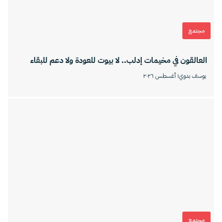
مجتمع
العالقون في مخيمات إدلب.. لا بيوت للعودة ولا دعم للبقاء
يوسف بدوي
١ أغسطس ٢٠٢٦
مجتمع