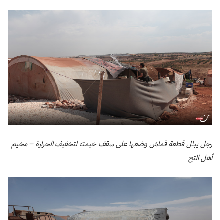
رجل يبلل قطعة قماش وضعها على سقف خيمته لتخفيف الحرارة – مخيم
أهل التح