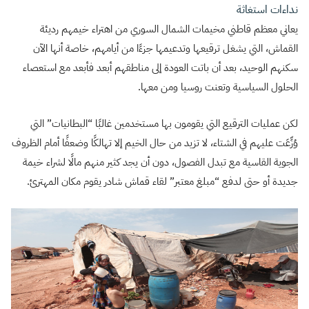
نداءات استغاثة
يعاني معظم قاطني مخيمات الشمال السوري من اهتراء خيمهم رديئة
القماش، التي يشغل ترقيعها وتدعيمها جزءًا من أيامهم، خاصة أنها الآن
سكنهم الوحيد، بعد أن باتت العودة إلى مناطقهم أبعد فأبعد مع استعصاء
الحلول السياسية وتعنت روسيا ومن معها.
لكن عمليات الترقيع التي يقومون بها مستخدمين غالبًا “البطانيات” التي
وُزِّعَت عليهم في الشتاء، لا تزيد من حال الخيم إلا تهالكًا وضعفًا أمام الظروف
الجوية القاسية مع تبدل الفصول، دون أن يجد كثير منهم مالًا لشراء خيمة
جديدة أو حتى لدفع “مبلغ معتبر” لقاء قماش شادر يقوم مكان المهترئ.