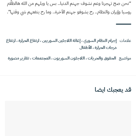
“نحن صح تهجرنا وعم نشوف جهنم الدنيا.. بس يا ويلهم من الله هالظلّام
روسيا وإيران والنظام.. رح يشوفو جهنم الآخرة.. وما رح ينفعهم شي وقتها”.
علامات
إجرام النظام السوري
،
إغاثة اللاجئين السوريين
،
ارتفاع الحرارة
،
ارتفاع
درجات الحرارة
،
الأطفال
مواضيع
الحقوق والحريات
،
اللاجئون السوريون
،
المجتمعات
،
تقارير مصورة
قد يعجبك ايضا