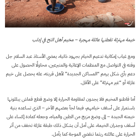
خيمة مهترئة تقطنها عائلة مهجرة – مخيم أهل التح في إدلب
ومع غياب إمكانية تدعيم الخيام بجهود ذاتية، يمضي الأستاذ عبد السلام جل
وقته في التواصل مع المنظمات الإغاثية والمتبرعين، محاولًا الحصول على
دعم بأي شكل يرمم “المساكن الجديدة” لأهل قريته، عله يحصل على خيم
عازلة أو “غير مهترئة” على الأقل.
أما قاطنو المخيم فلا يجدون لمقاومة الحرارة إلا وضع قطع قماش يبللونها
باستمرار على أسقف خيامهم، فيما لجأ بعضهم الآخر – الذي تساعده بنية
خيمته الجيدة – إلى وضع مزيج من الطين والمياه، وجعله كمادة إكساء على
أسقف وجدران الخيمة، على أمل أن يشكل ذلك طبقة عازلة تخفف من أثر
الحرارة على عائلته ريثما تنقضي الموجة كما يأمل.