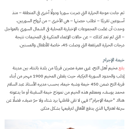
ثم جاءت موجة الحرارة التي ضربت سوريا ودولًا أخرى في المنطقة – منذ
أسبوعين تقريبًا – تطلب حصتها – هي الأخرى – من أرواح السوريين،
وحدث أن غصّت المجموعات الإخبارية المحلية في الشمال السوري بالعواجل
– التي لم تعد كذلك – عن حالات الإغماء المتكررة في المخيمات نتيجة
درجات الحرارة المرتفعة التي وصلت 45، خاصة للأطفال والمسنين.
خيمة الإجرام
يقع
مخيم أهل التح، غربي معرة مصرين قريبًا من بلدة باتنتة، بين مدينة
إدلب والحدود السورية التركية، حيث يقطن المخيم 1900 مهجر من أبناء
قرية التح ضمن 450 خيمة وشبه خيمة، بحسب مديره الأستاذ عبد السلام
محمد يوسف، ومعظم هذه الخيم من نموذج خيمة السفينة أو ما يدعونه
هناك “خيمة الإجرام”! فهي لا تقي قاطنها برد شتاء ولا حرّ صيف، فضلًا عن
سرعة اهترائها الذي يدفع الأهالي لترقيعها بشكل متكرر.