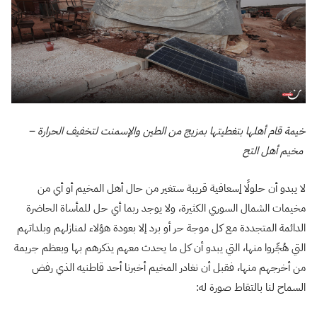
خيمة قام أهلها بتغطيتها بمزيج من الطين والإسمنت لتخفيف الحرارة –
مخيم أهل التح
لا يبدو أن حلولًا إسعافية قريبة ستغير من حال أهل المخيم أو أي من
مخيمات الشمال السوري الكثيرة، ولا يوجد ربما أي حل للمأساة الحاضرة
الدائمة المتجددة مع كل موجة حر أو برد إلا بعودة هؤلاء لمنازلهم وبلداتهم
التي هُجِّروا منها، التي يبدو أن كل ما يحدث معهم يذكرهم بها وبعظم جريمة
من أخرجهم منها، فقبل أن نغادر المخيم أخبرنا أحد قاطنيه الذي رفض
السماح لنا بالتقاط صورة له: