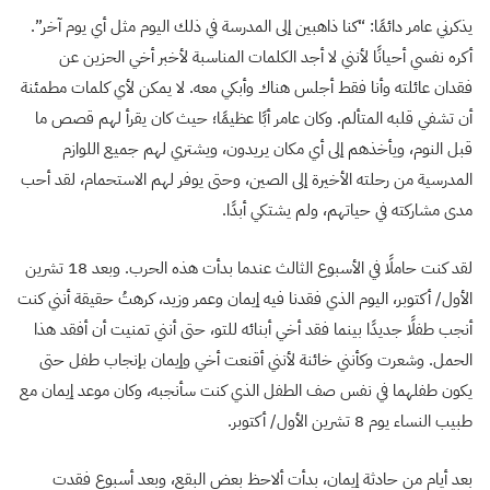
يذكرني عامر دائمًا: “كنا ذاهبين إلى المدرسة في ذلك اليوم مثل أي يوم آخر”.
أكره نفسي أحيانًا لأنني لا أجد الكلمات المناسبة لأخبر أخي الحزين عن
فقدان عائلته وأنا فقط أجلس هناك وأبكي معه. لا يمكن لأي كلمات مطمئنة
أن تشفي قلبه المتألم. وكان عامر أبًا عظيمًا؛ حيث كان يقرأ لهم قصص ما
قبل النوم، ويأخذهم إلى أي مكان يريدون، ويشتري لهم جميع اللوازم
المدرسية من رحلته الأخيرة إلى الصين، وحتى يوفر لهم الاستحمام، لقد أحب
مدى مشاركته في حياتهم، ولم يشتكي أبدًا.
لقد كنت حاملًا في الأسبوع الثالث عندما بدأت هذه الحرب. وبعد 18 تشرين
الأول/ أكتوبر، اليوم الذي فقدنا فيه إيمان وعمر وزيد، كرهتُ حقيقة أنني كنت
أنجب طفلًا جديدًا بينما فقد أخي أبنائه للتو، حتى أنني تمنيت أن أفقد هذا
الحمل. وشعرت وكأنني خائنة لأنني أقنعت أخي وإيمان بإنجاب طفل حتى
يكون طفلهما في نفس صف الطفل الذي كنت سأنجبه، وكان موعد إيمان مع
طبيب النساء يوم 8 تشرين الأول/ أكتوبر.
بعد أيام من حادثة إيمان، بدأت ألاحظ بعض البقع، وبعد أسبوع فقدت