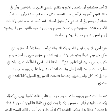
لا أحد يستطيع أن يتحمل الألم والظلم النفسي الذي مر به إخوتي وأبي في
ذلك اليوم. آخر وداع أخي لابنه الحبيب كان بيده؛ لم يستطع أن يعانقه أو
يقبله أو يهمس في أذنه بشيء أو يقول أحبك. لقد أمسك بيده ليقول كلماته
الأخيرة، فكيف سيزورهم ويتحدث معهم ويغرس شجرة بالقرب من قبورهم؟
إنهم ليس لديهم حتى قبورهم الخاصة.
بقيَ أخي بلا نوم طوال الليل، وكذلك والدي أيضا. وما زلتُ أسمع والدي
يبكي كل يوم تقريبًا وهو يقول: “يا زيزو، لقد تم تمزيق حبي إلى أجزاء، ولم
يكن بوسعي سوى أن أعانق يدي”. ما أدفأ قلب أخي قليلاً كانت رؤيا رآها في
منام؛ حيث جاءت إليه إيمان وقالت له: “لا تقلق يا عامر، زيزو بخير، إنه
جميل كما كان ولم يتمزق. وعندما قصفت الصواريخ المنزل، كانا كلاهما في
حضني”.
عندما مات عمور وزيزو، مات معهم جزء من قلبي، فلقد كانوا يزورونني كثيرًا،
وكنت أنتظرهم أيام الخميس، وكانوا يتصلون بي دائمًا قائلين: “نحن نفتقدك
يا عمتو (العمة) هل يمكننا القدوم؟”؛ لا أستطيع أن أتخيل الألم المبرح الذي