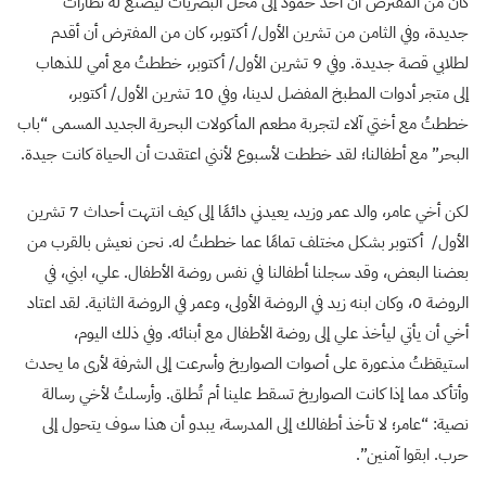
كان من المفترض أن آخذ حمود إلى محل البصريات ليصنع له نظارات
جديدة، وفي الثامن من تشرين الأول/ أكتوبر، كان من المفترض أن أقدم
لطلابي قصة جديدة. وفي 9 تشرين الأول/ أكتوبر، خططتُ مع أمي للذهاب
إلى متجر أدوات المطبخ المفضل لدينا، وفي 10 تشرين الأول/ أكتوبر،
خططتُ مع أختي آلاء لتجربة مطعم المأكولات البحرية الجديد المسمى “باب
البحر” مع أطفالنا؛ لقد خططت لأسبوع لأنني اعتقدت أن الحياة كانت جيدة.
لكن أخي عامر، والد عمر وزيد، يعيدني دائمًا إلى كيف انتهت أحداث 7 تشرين
الأول/ أكتوبر بشكل مختلف تمامًا عما خططتُ له. نحن نعيش بالقرب من
بعضنا البعض، وقد سجلنا أطفالنا في نفس روضة الأطفال. علي، ابني، في
الروضة 0، وكان ابنه زيد في الروضة الأولى، وعمر في الروضة الثانية. لقد اعتاد
أخي أن يأتي ليأخذ علي إلى روضة الأطفال مع أبنائه. وفي ذلك اليوم،
استيقظتُ مذعورة على أصوات الصواريخ وأسرعت إلى الشرفة لأرى ما يحدث
وأتأكد مما إذا كانت الصواريخ تسقط علينا أم تُطلق. وأرسلتُ لأخي رسالة
نصية: “عامر؛ لا تأخذ أطفالك إلى المدرسة، يبدو أن هذا سوف يتحول إلى
حرب. ابقوا آمنين”.