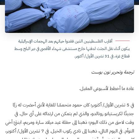
أقارب الفلسطينيين الذين فقدوا حياتهم بعد الهجمات الإسرائيلية
يبكون أثناء نقل الجثث لدفنها خارج مستشفى شهداء الأقصى في دير البلح وسط
قطاع غزة، في 31 تشرين الأول/ أكتوبر.
ترجمة وتحرير نون بوست
عادة ما أخطط لأسبوعي المقبل.
في 5 تشرين الأول/ أكتوبر؛ كان حمود متحمسًا للغاية لأنني أحضرت له زيًا
جديدًا لكريستيانو رونالدو، والذي لم يتمكن من ارتدائه على أي حال. في
وقت لاحق من ذلك اليوم؛ ذهبنا إلى حفلة عيد ميلاد سارة ومريم، ابنتيْ أخي
التوأم. في اليوم التالي، ذهبنا إلى نادي ركوب الخيل. في 7 تشرين الأول/ أكتوبر،