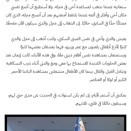
سنعانيه عندما نذهب لمساعدة أخي في منزله. ولا أستطيع أن أضع نفسي
مكان أخي وأفكر في ألمه عندما يلتقط أمتعتهم بعد أن أصبح منزله، الذي كان
ممتلئًا جدًا في السابق، خاليًا. إن الذهاب إلى منزل والدي سيكون الآن مفجعًا.
يعيش والدي وأخي في نفس المبنى السكني، وكنت أذهب إلى منزل والدي
كثيرًا لأدع أطفالي يلعبون مع عمر وزيزو، فهما يعشقان بعضهما كثيرًا
ويستمتعان بمشاهدة نفس أفلام ديزني معًا، وفي هذه الأثناء، كانت إيمان تعد
بعض الحلويات اللذيذة للاستمتاع بها معي ومع والدتي أثناء شرب النسكافيه
وتبادل القيل والقال بينما كان الأطفال منشغلين بمشاهدة الباندا الأحمر
الكبير أو لوكا أو العناصر.
يمكنني أن أستمر لأيام، إن لم يكن لسنوات، في الحديث عن مدى حبي لهم،
وسيبقون دائمًا في قلبي، ثلاثتهم.