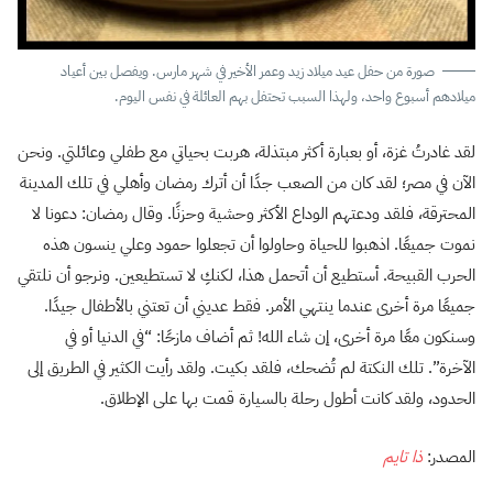
صورة من حفل عيد ميلاد زيد وعمر الأخير في شهر مارس. ويفصل بين أعياد
ميلادهم أسبوع واحد، ولهذا السبب تحتفل بهم العائلة في نفس اليوم.
لقد غادرتُ غزة، أو بعبارة أكثر مبتذلة، هربت بحياتي مع طفلي وعائلتي. ونحن
الآن في مصر؛ لقد كان من الصعب جدًا أن أترك رمضان وأهلي في تلك المدينة
المحترقة، فلقد ودعتهم الوداع الأكثر وحشية وحزنًا. وقال رمضان: دعونا لا
نموت جميعًا. اذهبوا للحياة وحاولوا أن تجعلوا حمود وعلي ينسون هذه
الحرب القبيحة. أستطيع أن أتحمل هذا، لكنكِ لا تستطيعين. ونرجو أن نلتقي
جميعًا مرة أخرى عندما ينتهي الأمر. فقط عديني أن تعتني بالأطفال جيدًا.
وسنكون معًا مرة أخرى، إن شاء الله! ثم أضاف مازحًا: “في الدنيا أو في
الآخرة”. تلك النكتة لم تُضحك، فلقد بكيت. ولقد رأيت الكثير في الطريق إلى
الحدود، ولقد كانت أطول رحلة بالسيارة قمت بها على الإطلاق.
المصدر:
ذا تايم