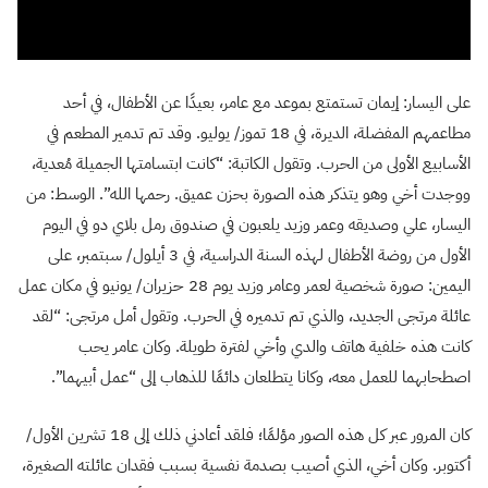
على اليسار: إيمان تستمتع بموعد مع عامر، بعيدًا عن الأطفال، في أحد
مطاعمهم المفضلة، الديرة، في 18 تموز/ يوليو. وقد تم تدمير المطعم في
الأسابيع الأولى من الحرب. وتقول الكاتبة: “كانت ابتسامتها الجميلة مُعدية،
ووجدت أخي وهو يتذكر هذه الصورة بحزن عميق. رحمها الله”. الوسط: من
اليسار، علي وصديقه وعمر وزيد يلعبون في صندوق رمل بلاي دو في اليوم
الأول من روضة الأطفال لهذه السنة الدراسية، في 3 أيلول/ سبتمبر، على
اليمين: صورة شخصية لعمر وعامر وزيد يوم 28 حزيران/ يونيو في مكان عمل
عائلة مرتجى الجديد، والذي تم تدميره في الحرب. وتقول أمل مرتجى: “لقد
كانت هذه خلفية هاتف والدي وأخي لفترة طويلة. وكان عامر يحب
اصطحابهما للعمل معه، وكانا يتطلعان دائمًا للذهاب إلى “عمل أبيهما”.
كان المرور عبر كل هذه الصور مؤلمًا؛ فلقد أعادني ذلك إلى 18 تشرين الأول/
أكتوبر. وكان أخي، الذي أصيب بصدمة نفسية بسبب فقدان عائلته الصغيرة،