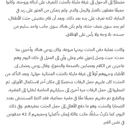
مضطرًا إلى الدخول إلى غرفة مليئة بالجثث للتعرف على أبنائه وزوجته. وكانوا
جميعًا مغطون بالغبار والرمل والدم. ولم يتمكن من العثور على زيد في
البداية، لكنه تعرف على يده بعد ذلك. وبعد أن قام بتفتيش جثث الأطفال،
لم يجد سوى نصف جثته، ولم يكن هناك سوى جانب واحد سليم من
جسده، بلا وجه ولا رأس على الإطلاق.
وكانت عملية دفن الجثث برمتها مروعة. وكان زوجي هناك وأخبرني بما
حدث؛ حيث وصل إخوتي عامر وعلي وأبي إلى المنزل في ذلك اليوم وهم
عاجزين عن الكلام ومصابين بالصدمة والدموع، وقال زوجي رمضان إن
الأطباء وجهوهم أولاً إلى غرفة مليئة بالجثث المتناثرة حولها. وبعد التأكد من
الجثث؛ كان عليهم حمل الرفات شخصيًا إلى مكان آخر لاستكمال الأوراق. ثم
اضطروا إلى حمل الرفات مرة أخرى إلى سياراتهم الخاصة لنقلها إلى المقبرة،
وبالطبع تم دفنهم جميعًا معًا في مقبرة جماعية، فقد اكتظ المستشفى بعدد
الضحايا والجثث، وهو ما دفع الأهالي إلى حمل الجثث بمفردهم. وفي ذلك
اليوم، كما ذكرتُ سابقًا، ماتت عائلة إيمان بأكملها وجميعهم الـ 42 مدفونين
في نفس القبر.