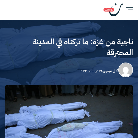
ناجية من غزة: ما تركناه في المدينة
المحترقة
أمل مرتجى
٢٤ ديسمبر ٢٠٢٣