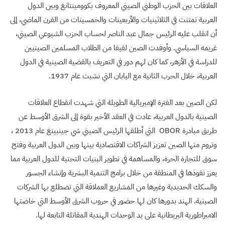
العلاقات بين الحزب الوطني الصيني المعروف بكوومينتانغ وبين الدول
العربية تمتنت في الثلاثينيات والأربعينات والخمسينات من القرن الماضي، إلى
أن انقلب عليه الرئيس جمال عبد الناصر لحساب الحزب الشيوعي الصيني،
غريمه السياسي. وأوفدت الصين لفيفا من الطلاب المسلمين الصينيين
للدراسة في الأزهر، كما كان لهم دور في التعريف بالقضية الصينية في الدول
العربية، خلال الحرب الثانية مع اليابان التي نشبت عام
1937
.
لكن الصين بعد الفترة الإمبريالية الطويلة التي شهدت انقطاع العلاقات
الصينية بالدول العربية، عادت في العقد الأخير بقوة إلى الشرق الأوسط عن
طريق مبادرة
OBOR
التي أطلقها الرئيس الصيني شي جينبينغ عام
2013
،
وتروم منها الصين تعزيز الشراكات الاقتصادية بينها وبين الدول العربية وفتح
سوق للتجارة الحرة، والمساهمة في تطوير البنيات التحتية للدول العربية مما
يعزز نفوذها في المنطقة من خلال برامج التنمية البشرية وإنشاء الجسور
والسكك الحديدية وغيرها من المشاريع العملاقة التي تضطلع بها الشركات
الصينية. الهند بدورها كان لها حضور في حروب الشرق الأوسط التي خاضتها
الامبراطورية البريطانية على يد الوحدات الهندية المقاتلة التابعة لها.