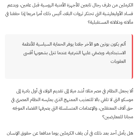
الكرملين من طرف رجال تابعين للأجهزة الأمنية الروسية قبل عامين، ويدعم
فساد الأوليغارشية التي تحتكر ثروات البلاد، أليس ذلك أمرا مريعا إذا حققنا في
مآلاته ودلالاته المستقبلية؟
ألم يكون بوتين هو الآخر جلادا يوفر الحماية السياسية للأنظمة
الاستبدادية، ويضفي عليها الشرعية عندما تنزل بشعوبها أقسى
العقوبات
ألا يجعل النظام في مصر مثلا؛ أشد ميلا إلى تقديم الولاء في أول بادرة إلى
موسكو التي لا تلقي بالا للتعذيب الممنهج الذي يمارسه النظام المصري في
حق آلاف المعتقلين، والإعدامات المتسلسلة التي يصرفها القضاء الموجّه
مجانا للمعارضين؟
هل يأمل أحد بعد ذلك في أن يقف الكرملين يوما مدافعا عن حقوق الإنسان