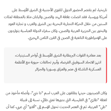
تاريخيا، لم يقتصر الحضور الدولي للقوى الأجنبية في الشرق الأوسط على
أمريكا وروسيا، فقد اتصلت علاقة الهند والصين واليابان مثلا بالمنطقة لمئات
السنين من خلال الحركة التجارية البحرية بين الشرق والغرب و تجارة العود
والبخور بين الجزيرة العربية والصين، وكان سفراء الدولة العباسية يتواردون
على الإمبراطورية التانغية في الصين في القرن الثامن الهجري.
بعد مغادرة القوات البريطانية الشرق الأوسط في أواخر الستينيات،
انتهز الاتحاد السوفيتي الفرصة، وأبرم تحالفات حيوية مع الأنظمة
العسكرية الناشئة في مصر والعراق وسوريا والجزائر
وكان الصينيون حينها يطلقون على العرب اسم “دا شي”، وأصله مأخوذ من
لفظة “طازي” في الفارسية، التي بدورها تعني طائي، نسبة إلى قبيلة
“طي” العربية، ثم في العصر الحديث تحول الإسم إلى “ألابو” أي عربي، كما أن