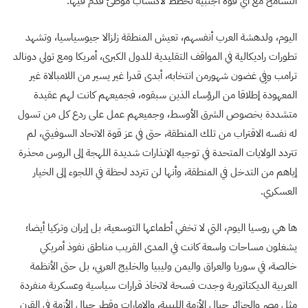
التسامح مع أي قوة أجنبية تخطط لاكتساب موطئ قدم فيها.
اليوم، ولدهشة العرب أنفسهم، تعيش المنطقة زلزالا جيوسياسيا، وتشهد
تطورات راديكالية في المواقف التقليدية للدول الكبرى، أمريكا ومع تولي دونالد
ترامب وفِي غضون شهورمن انتخابه، أبدى قدرا غير يسير من اللامبالاة غير
المعهودة إطلاقا من الرؤساء الذين سبقوه، فجميعهم كانت لهم عقيدة
متشددة بخصوص الشرق الأوسط، وجميعهم عمل على ردع كل من تسول
له نفسه الاقتراب من تلك المنطقة، حتى في عز قوة الاتحاد السوفيتي، لم
تتردد الولايات المتحدة في توجيه الإنذارات شديدة اللهجة إلى الروس محذرة
إياهم من التدخل في المنطقة، وأنها لن تتردد لحظة في اللجوء إلى الخيار
العسكري.
ها هي روسيا اليوم، التي لا تخفي أطماعها التوسعية، بل إيران وتركيا أيضا؛
يشغلون مساحات واسعة كانت في المدى القريب مناطق نفوذ أمريكي
خالصة، في سوريا والعراق واليمن وليبيا والخليج العربي، بل حتى الأنظمة
العربية الديكتاتورية وجدت فسحة لاتخاذ قرارات سياسية وعسكرية منفردة
مثل مصر والجزائر حيال الأزمة الليبية، والإمارات وقطر حيال الأزمة في القرن