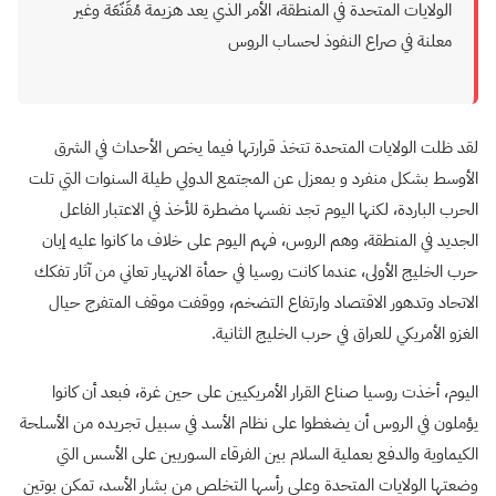
الولايات المتحدة في المنطقة، الأمر الذي يعد هزيمة مُقَنّعَة وغير
معلنة في صراع النفوذ لحساب الروس
لقد ظلت الولايات المتحدة تتخذ قرارتها فيما يخص الأحداث في الشرق
الأوسط بشكل منفرد و بمعزل عن المجتمع الدولي طيلة السنوات التي تلت
الحرب الباردة، لكنها اليوم تجد نفسها مضطرة للأخذ في الاعتبار الفاعل
الجديد في المنطقة، وهم الروس، فهم اليوم على خلاف ما كانوا عليه إبان
حرب الخليج الأولى، عندما كانت روسيا في حمأة الانهيار تعاني من آثار تفكك
الاتحاد وتدهور الاقتصاد وارتفاع التضخم، ووقفت موقف المتفرج حيال
الغزو الأمريكي للعراق في حرب الخليج الثانية.
اليوم، أخذت روسيا صناع القرار الأمريكيين على حين غرة، فبعد أن كانوا
يؤملون في الروس أن يضغطوا على نظام الأسد في سبيل تجريده من الأسلحة
الكيماوية والدفع بعملية السلام بين الفرقاء السوريين على الأسس التي
وضعتها الولايات المتحدة وعلى رأسها التخلص من بشار الأسد، تمكن بوتين