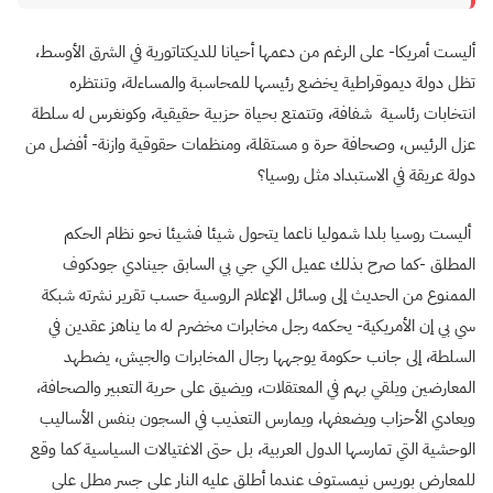
أليست أمريكا- على الرغم من دعمها أحيانا للديكتاتورية في الشرق الأوسط،
تظل دولة ديموقراطية يخضع رئيسها للمحاسبة والمساءلة، وتنتظره
انتخابات رئاسية شفافة، وتتمتع بحياة حزبية حقيقية، وكونغرس له سلطة
عزل الرئيس، وصحافة حرة و مستقلة، ومنظمات حقوقية وازنة- أفضل من
دولة عريقة في الاستبداد مثل روسيا؟
أليست روسيا بلدا شموليا ناعما يتحول شيئا فشيئا نحو نظام الحكم
المطلق -كما صرح بذلك عميل الكي جي بي السابق جينادي جودكوف
الممنوع من الحديث إلى وسائل الإعلام الروسية حسب تقرير نشرته شبكة
سي بي إن الأمريكية- يحكمه رجل مخابرات مخضرم له ما يناهز عقدين في
السلطة، إلى جانب حكومة يوجهها رجال المخابرات والجيش، يضطهد
المعارضين ويلقي بهم في المعتقلات، ويضيق على حرية التعبير والصحافة،
ويعادي الأحزاب ويضعفها، ويمارس التعذيب في السجون بنفس الأساليب
الوحشية التي تمارسها الدول العربية، بل حتى الاغتيالات السياسية كما وقع
للمعارض بوريس نيمستوف عندما أطلق عليه النار على جسر مطل على