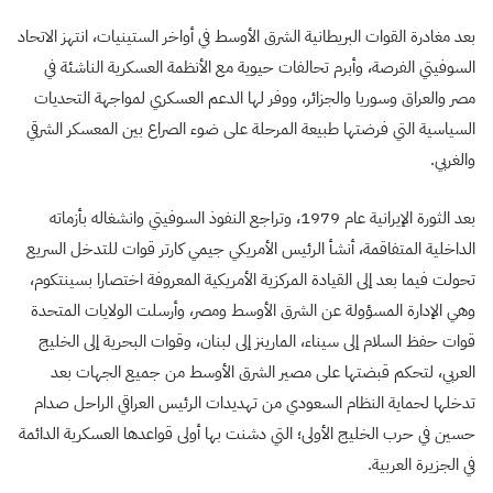
بعد مغادرة القوات البريطانية الشرق الأوسط في أواخر الستينيات، انتهز الاتحاد
السوفيتي الفرصة، وأبرم تحالفات حيوية مع الأنظمة العسكرية الناشئة في
مصر والعراق وسوريا والجزائر، ووفر لها الدعم العسكري لمواجهة التحديات
السياسية التي فرضتها طبيعة المرحلة على ضوء الصراع بين المعسكر الشرقي
والغربي.
بعد الثورة الإيرانية عام
1979
، وتراجع النفوذ السوفيتي وانشغاله بأزماته
الداخلية المتفاقمة، أنشأ الرئيس الأمريكي جيمي كارتر قوات للتدخل السريع
تحولت فيما بعد إلى القيادة المركزية الأمريكية المعروفة اختصارا بسينتكوم،
وهي الإدارة المسؤولة عن الشرق الأوسط ومصر، وأرسلت الولايات المتحدة
قوات حفظ السلام إلى سيناء، المارينز إلى لبنان، وقوات البحرية إلى الخليج
العربي، لتحكم قبضتها على مصير الشرق الأوسط من جميع الجهات بعد
تدخلها لحماية النظام السعودي من تهديدات الرئيس العراقي الراحل صدام
حسين في حرب الخليج الأولى؛ التي دشنت بها أولى قواعدها العسكرية الدائمة
في الجزيرة العربية.