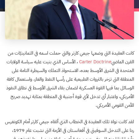
كانت العقيدة التي وضعها جيمي كارتر والتي حملت اسمه في الثمانينيّات من
القرن الماضي
Carter Doctrine
، الأساس الذي بنيت عليه سياسة الولايات
المتحدة في الشرق الأوسط بعده، الاستحواذ التملك والسيطرة التامة على
المنطقة التي تزخر بالثروات الطبيعية على رأسها النفط والغاز، واستعمال كافة
الوسائل بما فيها القوة العسكرية لضمان بقاء الشرق الأوسط في نطاق النفوذ
الأمريكي، واعتبار أي تدخل لأي قوة أجنبية في المنطقة بمثابة تهديد صريح
للأمن القومي الأمريكي.
لقد كانت نواة تلك العقيدة في الخطاب الذي ألقاه جيمي كارتر أمام الكونغرس
ردا على التدخل السوفيتي في أفغانستان في الأزمة التي نشبت عام
1979
،
وأيضا إنذارا منه للسوفييت من مغبة أي محاولة منهم لبسط نفوذهم في