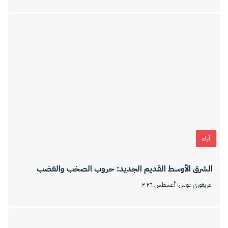
آراء
الشرق الأوسط القديم الجديد: حروب الصخب والغضب
غريغوري غوس
١ أغسطس ٢٠٢٦