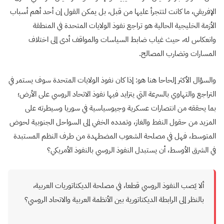
الإفريقي، ما كانت لتتجرأ عليها من قبل، بل يمكن القول إن أحد أهم أسباب
الأزمة الخليجية الحالية هو تراجع نفوذ الولايات المتحدة في المنطقة
وانعكاس له، حيث غياب ضابط السياسات والمواقف أدى إلى اختلاف
المسارات وتضارب المصالح.
والسؤال الأكثر إلحاحا هنا هو: إذا كان نفوذ الولايات المتحدة سوف يستمر في
التراجع والتهاوي بالسرعة التي يتزايد فيها نفوذ الاتحاد الروسي على الأرض؛
بما يحققه من انتصارات عسكرية وجيوسياسية في سوريا وسيطرته على
المزيد من حقول النفط والغاز، وتمدده الخفي إلى السواحل الجنوبية لحوض
المتوسط، فهل في مصلحة الشعوب المضطهدة من طرف النظم المستبدة
في الشرق الأوسط، أن يستبدل النفوذ الروسي بالنفوذ الأمريكي؟
ألا يَصب النفوذ الروسي قطعا، في مصلحة الديكتاتوريات العربية،
بالنظر إلى الرابطة الديكتاتورية بين الأنظمة العربية والاتحاد الروسي؟