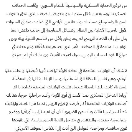
من توفير الحماية العسكرية والسياسية للنظام السوري، وقامت الحملات
العسكرية الروسية من خلال سلاح الجو بتعويض الضعف الذي لحق بالقوات
السورية واسترجاع مساحات واسعة من الأراضي التي ضاعت منه في السنوات
الأولى للحرب الأهلية بين النظام وفصائل المعارضة إلى جانب داعش، مما
يدل على أن الاتحاد الروسي لم يعد يقنع بأقل من تقاسم النفوذ بينه وبين
الولايات المتحدة في المنطقة، الأمر الذي يعد هزيمة مُقَنّعَة وغير معلنة في
صراع النفوذ لحساب الروس، سواء اعترف الأمريكيون بذلك أم لم يعترفوا.
لا شك أن الولايات المتحدة في لحظة فارقة تراخت فيها قبضتها وانفلت منها
الزمام، وهي نفس اللحظة التي استغلتها روسيا للإلقاء بثقلها في المعضلة
السورية، كانت تلك اللحظة عندما رفضت الولايات المتحدة بقيادة باراك
أوباما التدخل العسكري ضد الأسد في أوج الأزمة وأشد مراحلها حرجا، هنالك
أضاعت الولايات المتحدة أكبر فرصة لإخراج الروس تماما من اللعبة، وارتكبت
خطأ استراتيجيا قاتلا، وبات من الضروري الآن أن تعيد ترتيب أوراقها ووضع
استراتيجية جديدة، والتدقيق في مداخل اللعبة الجيوسياسية التي تقودها
قوى منافسة، ومراجعة العوامل التي أدت إلى انتكاس الموقف الأمريكي.