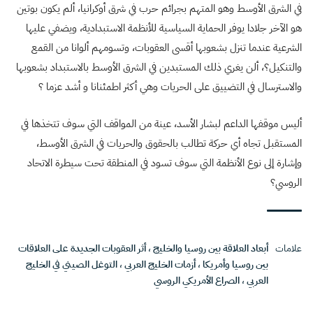
في الشرق الأوسط وهو المتهم بجرائم حرب في شرق أوكرانيا، ألم يكون بوتين
هو الآخر جلادا يوفر الحماية السياسية للأنظمة الاستبدادية، ويضفي عليها
الشرعية عندما تنزل بشعوبها أقسى العقوبات، وتسومهم ألوانا من القمع
والتنكيل؟، ألن يغري ذلك المستبدين في الشرق الأوسط بالاستبداد بشعوبها
والاسترسال في التضييق على الحريات وهي أكثر اطمئنانا و أشد عزما ؟
أليس موقفها الداعم لبشار الأسد، عينة من المواقف التي سوف تتخذها في
المستقبل تجاه أي حركة تطالب بالحقوق والحريات في الشرق الأوسط،
وإشارة إلى نوع الأنظمة التي سوف تسود في المنطقة تحت سيطرة الاتحاد
الروسي؟
علامات
أبعاد العلاقة بين روسيا والخليج
،
أثر العقوبات الجديدة على العلاقات
بين روسيا وأمريكا
،
أزمات الخليج العربي
،
التوغل الصيني في الخليج
العربي
،
الصراع الأمريكي الروسي