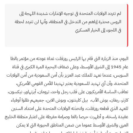
لم تتردد الولايات المتحدة في توجيه الإنذارات شديدة اللهجة إلى
الروس محذرة إياهم من التدخل في المنطقة، وأنها لن تتردد لحظة
في اللجوء إلى الخيار العسكري
اليوم، منذ الزيارة التي قام بها الرئيس روزفلت غداة عودته من مؤتمر يالطا
عام
1945
إلى الشرق الأوسط، وعلى ضفاف البحيرة المرة الكبرى في قناة
السويس، عندما تعهد للملك عبد العزيز بأن أمن السعودية من أمن الولايات
المتحدة، وأن أي تهديد للسعودية يعتبر تهديدا للأمن القومي الأمريكي،
تعاقب الساسة الأمريكيون على قلب رجل واحد، ترومان، أيزنهاور، نيكسون،
كارتر، ريغان، بوش الأب، بيل كلينتون، وبوش الابن، جميعهم ظلوا أوفياء
للعهد الذي قطعه روزفلت، واتخذته الولايات المتحدة على امتداد السنين
عقيدة راسخة، و أظهرت حرصا بالغا وصرامة مفرطة على اعتبار منطقة الخليج
العربي والشرق الأوسط عموما من ضمن المناطق الحيوية التي لا يمكن