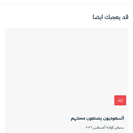
قد يعجبك ايضا
آراء
السعوديون يصنعون محنتهم
ستيفن كوك
٧ أغسطس ٢٠٢٦