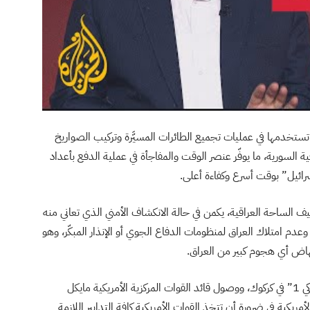
 تستخدمها في عمليات تجميع الطائرات المسيَّرة وتركيب الصواريخ
ية السورية، ما يوفّر عنصر الوقت والمفاجأة في عملية الدفع بأعداد
سرائيل” بوقت أسرع وكفاءة أعلى.
يف الساحة العراقية، يكمن في حالة الانكشاف الأمني الذي تعاني منه
 امتلاك العراق لمنظومات الدفاع الجوي أو الإنذار المبكّر، وهو
هاض أي هجوم كبير من العراق.
تشير عملية تمركز القوات الأمريكية قبل يومَين في قاعدة “كي 1” في كركوك، ووصول قائد القوات المركزية الأمريكية مايكل
مريكية في ضرورة أن تتخذ القوات الأمريكية كافة التدابير اللازمة