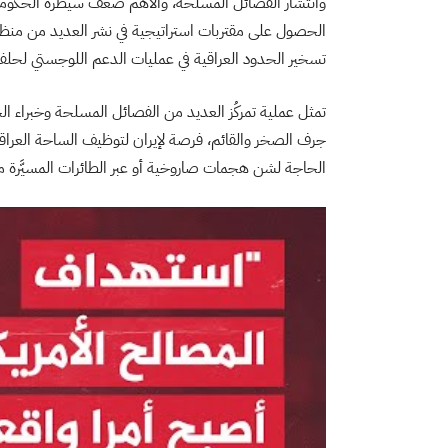
وانتشار الفصائل المسلحة، والأهم ضعف سيطرة الحكومة 
الحصول على مقتربات استراتيجية في نشر العديد من منظوما
تسخير الحدود العراقية في عمليات الدعم اللوجستي لحلفائ
تمثل عملية تمركُز العديد من الفصائل المسلحة وخبراء ال
جرف الصخر والقائم، فرصة لإيران لتوظيف الساحة العراقي
الحاجة لشن هجمات صاروخية أو عبر الطائرات المسيَّرة م