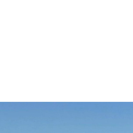
قتصاد
مجتمع
ثقافة
ملفات
معمقة
بودكاست
لعراقية للرد على “إسرائيل”؟