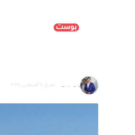
الرئيسية
سياسة
ا
هل توظّف إيران الساحة ا
فراس إلياس
نشر في ٧ أغسطس ,٢٠٢٤