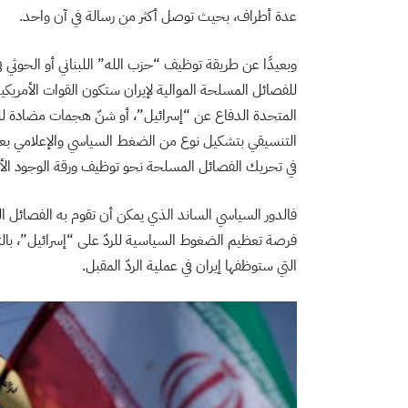
عدة أطراف، بحيث توصل أكثر من رسالة في آن واحد.
وبعيدًا عن طريقة توظيف “حزب الله” اللبناني أو الحوثي في
للفصائل المسلحة الموالية لإيران ستكون القوات الأمريكية
المتحدة الدفاع عن “إسرائيل”، أو شنّ هجمات مضادة لله
التنسيقي بتشكيل نوع من الضغط السياسي والإعلامي بعد ك
في تحريك الفصائل المسلحة نحو توظيف ورقة الوجود الأم
فالدور السياسي الساند الذي يمكن أن تقوم به الفصائل ال
فرصة تعظيم الضغوط السياسية للردّ على “إسرائيل”، بالت
التي ستوظفها إيران في عملية الردّ المقبل.