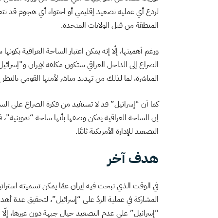
لردع أي عملية تصعيد إقليمي أو احتواء أي هجوم قد تتعر
المنطقة من قبل الولايات المتحدة.
ورغم أهميتها، إلّا إنه يمكن اعتبار الساحة العراقية بكونه
الصراع إلى الداخل العراقي ستكون مكلفة لإيران و”إسرائي
المباشرة، لما لذلك من تهديد مباشر لأمنها القومي بالنظر إ
كما أن “إسرائيل” قد لا تستفيد من فكرة الصراع على الساحة
إن الساحة العراقية يمكن وصفها بأنها ساحة “تموينية”، ق
التصعيد للإدارة الأمريكية ثانيًا.
هدف آخر
في الوقت الذي تبحث فيه إيران عمّا يمكن تسميته استراتيج
المشاركة في عملية الردّ على “إسرائيل”، لتحقيق عدة أهدا
“إسرائيل” على عدم التصعيد حيال جبهة دون غيرها، إلّا أ