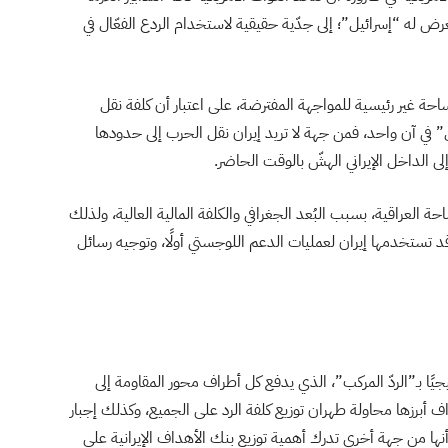
ض له “إسرائيل”؛ إلى جدّية حقيقية لاستخدام الردع الفعّال في
ا ساحة غير رئيسية للمواجهة المفترضة، على اعتبار أن كلفة نقل
ل” في آن واحد، فمن جهة لا تريد إيران نقل الحرب إلى حدودها
لى الداخل الإيراني الهشّ بالوقت الحاضر.
 العراقية، بسبب البُعد الجغرافي والكلفة المالية العالية، ولذلك
د تستخدمها إيران لعمليات الدعم اللوجستي أولًا، وتوجيه رسائل
يًا بـ”الردّ المركب”، الذي يدفع كل أطراف محور المقاومة إلى
ف أبرزها محاولة طهران توزيع كلفة الرد على الجميع، وكذلك إجبار
نها من جهة أخرى تدرك أهمية توزيع بنك الأهداف الإيرانية على