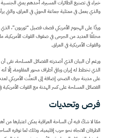
خبراء في تصنيع الطائرات المسيرة، أحدهم يمني الجنسية 
والذي يعمل في ممثلية جماعة الحوثي في العراق، والتي يرأ
وردًا على الهجوم الأمريكي قصف فصيل “ثوريون”، الذي تمّ
مخلفًا العديد من الجرحى في صفوف القوات الأمريكية، ما 
والقوات الأمريكية في العراق.
ورغم أن البيان الذي أصدرته الفصائل المسلحة، نفى أن يكو
الذي تخطط له إيران وباقي أطراف محور المقاومة، إلّا أنه أ
على مدينة جرف الصخر، إضافة إلى التعنُّت الأمريكي لعد
الفصائل المسلحة على كسر الهدنة مع القوات الأمريكية في
فرص وتحديات
ممّا لا شكّ فيه أن الساحة العراقية يمكن اعتبارها من أه
الطرفان الاتجاه نحو حرب إقليمية، وذلك لما توفره الساحة ا