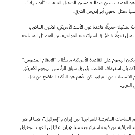
هو العميد حسين عبدالله مستور الشعبل الملقب بـ”أبو جهاد”،
سها ممثل الحوثي أبو إدريس الشرفي.
 تشكيله حديثًا، قاعدة عين الأسد الأمريكي، الاثنين الماضي،
يمثل تحولًا خطيرًا في استراتيجية المواجهة بين الفصائل المسلحة
ن الهجوم على القاعدة الأمريكية مرتبطًا بـ “الانتقام المدروس”
كد بأن استهداف القاعدة يأتي في سياق الردّّ على الهجوم الأمريكي
م الانسحاب من العراق، لكن الأهم هو التأكيد الواضح من قبل
 العراق.
م الساحات المفترضة للمواجهة بين إيران و”إسرائيل”، فيما لو قرر
لعراقية من قيمة استراتيجية عليا لإيران، نظرًا إلى القرب الجغرافي