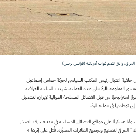
العراق، والتي تضم قوات أمريكية (فرانس بريس)
ى خلفية اغتيال رئيس المكتب السياسي لحركة حماس إسماعيل
محور المقاومة بالردّ على هذه العملية، شهدت الساحة العراقية
يرًا استراتيجيًا من قبل الفصائل المسلحة الموالية لإيران، لتشغيل
 توظيفها في عملية الردّ.
 هجومًا عسكريًا على مواقع الفصائل المسلحة في مدينة جرف الصخر
غرب العراق، استهدفت من خلاله موقعًا لكتائب “حزب الله” العراقي لتصنيع وتجميع الطائرات المسيَّرة، قُتل على إثرها 4