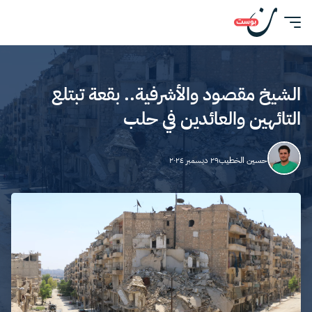
الشيخ مقصود والأشرفية.. بقعة تبتلع
التائهين والعائدين في حلب
حسين الخطيب
٢٩ ديسمبر ٢٠٢٤