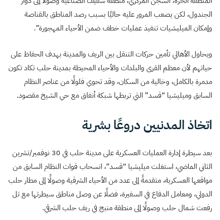
المنطقة الحرة، السجن المركزي، منطقة شقيف الصناعية وصولًا إلى دوار
الجندول، لكن يصعب المرور عليه حاليًا بسبب رصد المناطق بالقناصة
وإمكان الميليشيات تنفيذ عمليات خطف ضمن الأحياء المهجورة”.
ويحاول الأهالي تأمين حركات التنقل بين الريف والمدينة بهدف الحفاظ على
حياتهم لأن معظم القرى والبلدات والأحياء المحيطة بمدينة حلب تكاد تكون
مدمرة بالكامل، وخالية من السكان، وقد تحوي فلولًا من عناصر النظام
السابق وميليشيا “قسد” التي تربطها شبكة أنفاق مع حي الشيخ مقصود.
اتخاذ المدنيين دروعًا بشرية
بعد سيطرة إدارة العمليات العسكرية على مدينة حلب في 30 نوفمبر/تشرين
الثاني الماضي، استغلت ميليشيا “قسد”، انسحاب قوات النظام السابق من
مواقعها العسكرية، متقدمةً إلى عدد من الأحياء الشرقية وصولًا إلى مطار حلب
الدولي، ومعامل الدفاع في السفيرة، فضلًا عن وصل مناطق سيطرتها مع تل
رفعت شمال حلب وصولًا إلى منطقة منبج في ريف حلب الشرقي.