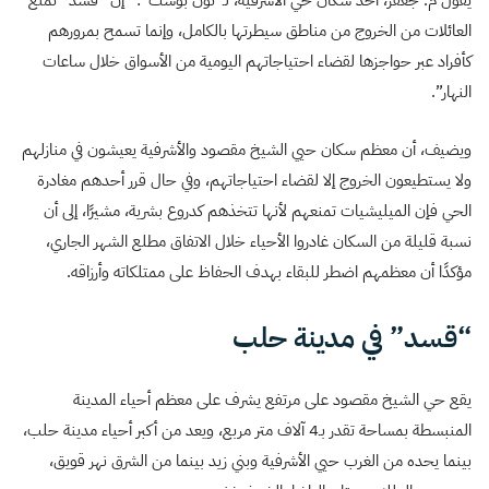
يقول م. جعفر، أحد سكان حي الأشرفية، لـ”نون بوست”: “إن “قسد” تمنع
العائلات من الخروج من مناطق سيطرتها بالكامل، وإنما تسمح بمرورهم
كأفراد عبر حواجزها لقضاء احتياجاتهم اليومية من الأسواق خلال ساعات
النهار”.
ويضيف، أن معظم سكان حيي الشيخ مقصود والأشرفية يعيشون في منازلهم
ولا يستطيعون الخروج إلا لقضاء احتياجاتهم، وفي حال قرر أحدهم مغادرة
الحي فإن الميليشيات تمنعهم لأنها تتخذهم كدروع بشرية، مشيرًا، إلى أن
نسبة قليلة من السكان غادروا الأحياء خلال الاتفاق مطلع الشهر الجاري،
مؤكدًا أن معظمهم اضطر للبقاء بهدف الحفاظ على ممتلكاته وأرزاقه.
“قسد” في مدينة حلب
يقع حي الشيخ مقصود على مرتفع يشرف على معظم أحياء المدينة
المنبسطة بمساحة تقدر بـ4 آلاف متر مربع، ويعد من أكبر أحياء مدينة حلب،
بينما يحده من الغرب حيي الأشرفية وبني زيد بينما من الشرق نهر قويق،