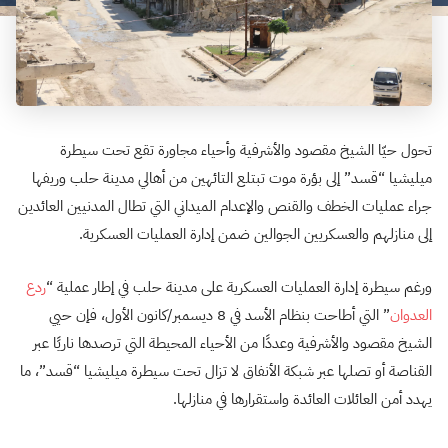
تحول حيّا الشيخ مقصود والأشرفية وأحياء مجاورة تقع تحت سيطرة
ميليشيا “قسد” إلى بؤرة موت تبتلع التائهين من أهالي مدينة حلب وريفها
جراء عمليات الخطف والقنص والإعدام الميداني التي تطال المدنيين العائدين
إلى منازلهم والعسكريين الجوالين ضمن إدارة العمليات العسكرية.
ورغم سيطرة إدارة العمليات العسكرية على مدينة حلب في إطار عملية “
ردع
العدوان
” التي أطاحت بنظام الأسد في 8 ديسمبر/كانون الأول، فإن حيي
الشيخ مقصود والأشرفية وعددًا من الأحياء المحيطة التي ترصدها ناريًا عبر
القناصة أو تصلها عبر شبكة الأنفاق لا تزال تحت سيطرة ميليشيا “قسد”، ما
يهدد أمن العائلات العائدة واستقرارها في منازلها.