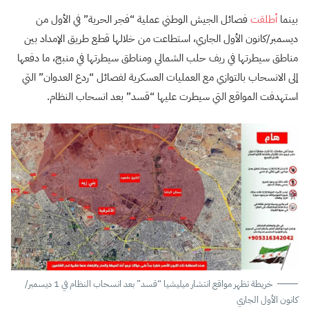
بينما
أطلقت
فصائل الجيش الوطني عملية “فجر الحرية” في الأول من
ديسمبر/كانون الأول الجاري، استطاعت من خلالها قطع طريق الإمداد بين
مناطق سيطرتها في ريف حلب الشمالي ومناطق سيطرتها في منبج، ما دفعها
إلى الانسحاب بالتوازي مع العمليات العسكرية لفصائل “ردع العدوان” التي
استهدفت المواقع التي سيطرت عليها “قسد” بعد انسحاب النظام.
خريطة تظهر مواقع انتشار ميليشيا “قسد” بعد انسحاب النظام في 1 ديسمبر/
كانون الأول الجاري