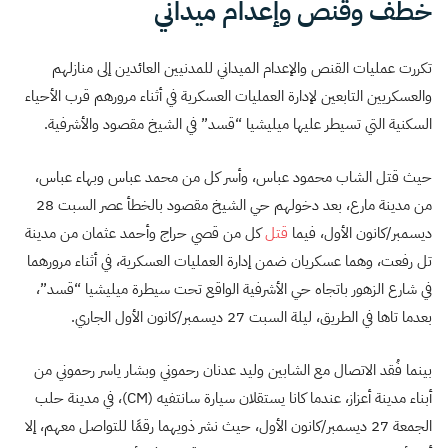
خطف وقنص وإعدام ميداني
تكررت عمليات القنص والإعدام الميداني للمدنيين العائدين إلى منازلهم
والعسكريين التابعين لإدارة العمليات العسكرية في أثناء مرورهم قرب الأحياء
السكنية التي تسيطر عليها ميليشيا “قسد” في الشيخ مقصود والأشرفية.
حيث قتل الشاب محمود عباس، وأسر كل من محمد عباس وبهاء عباس،
من مدينة مارع، بعد دخولهم حي الشيخ مقصود بالخطأ عصر السبت 28
ديسمبر/كانون الأول، فيما
قتل
كل من قصي حراج وأحمد عثمان من مدينة
تل رفعت، وهما عسكريان ضمن إدارة العمليات العسكرية، في أثناء مرورهما
في شارع الزهور باتجاه حي الأشرفية الواقع تحت سيطرة ميليشيا “قسد”،
بعدما تاها في الطريق، ليلة السبت 27 ديسمبر/كانون الأول الجاري.
بينما فُقد الاتصال مع الشابين وليد عدنان رحموني وبشار ياسر رحموني من
أبناء مدينة أعزاز، عندما كانا يستقلان سيارة سانتفيه (CM)، في مدينة حلب
الجمعة 27 ديسمبر/كانون الأول، حيث نشر ذويهما رقمًا للتواصل معهم، إلا