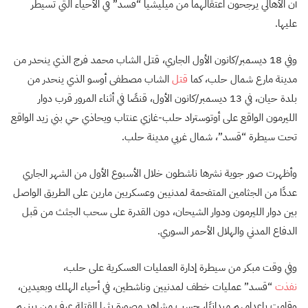
أن الأهالي يرجحون اعتقالهما من ميليشيا “قسد” في الأحياء التي تسيطر
عليها.
وفي 18 ديسمبر/كانون الأول الجاري، قتل الشاب محمد فرج الذي ينحدر من
مدينة مارع شمال حلب، كما
قتل
الشاب مصطفى أوسو الذي ينحدر من
بلدة حيان، في 13 ديسمبر/كانون الأول، قنصًا في أثناء المرور قرب دوار
الليرمون الواقع على أوتوستراد حلب-غازي عنتاب ويحاذي حي بني زيد الواقع
تحت سيطرة “قسد”، شمال غربي مدينة حلب.
وأظهرت صور جوية نشرها ناشطون خلال الأسبوع الأول من الشهر الجاري
عددًا من الجثامين المتفحمة لمدنيين وعسكريين مارين على الطريق الواصل
بين دوار الليرمون ودوار الشيحان، دون القدرة على سحب الجثث من قبل
الدفاع المدني والهلال الأحمر السوري.
وفي وقت مبكر من سيطرة إدارة العمليات العسكرية على حلب،
نفذت
“قسد” عمليات خطف لمدنيين وناشطين، في أحياء الهلك وبعيدين،
وقامت بإعدامهم ميدانيًا، حسب مشاهد مصورة بثها القتلة عرف من بينهم