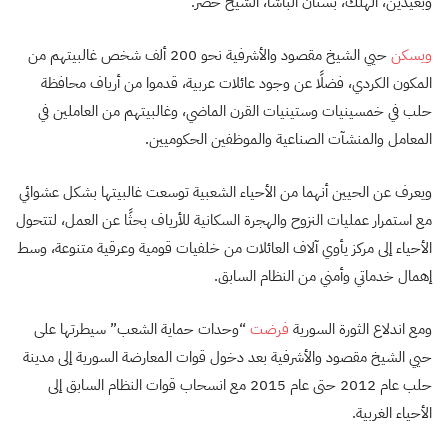
وبعيدين، الهلك، بستان الباشا، الشيخ خضر.
ويسكن
حيي الشيخ مقصود والأشرفية نحو 200 ألف شخص غالبيتهم من
المكون الكردي، فضلًا عن وجود عائلات عربية، قدموا من أرياف محافظة
حلب في خمسينيات وستينيات القرن الماضي، وغالبيتهم من العاملين في
المعامل والمنشآت الصناعية والموظفين الحكوميين.
ويعرف عن الحيين أنهما من الأحياء الشعبية توسعت غالبيتها بشكل عشوائي
مع استمرار عمليات النزوح والهجرة السكانية للأرياف بحثًا عن العمل، لتتحول
الأحياء إلى مركز يأوي آلاف العائلات من خلفيات قومية وعرقية متنوعة، وسط
إهمال خدماتي وأمني من النظام السابق.
ومع اندلاع الثورة السورية
فرضت
“وحدات حماية الشعب” سيطرتها على
حيي الشيخ مقصود والأشرفية بعد دخول قوات المعارضة السورية إلى مدينة
حلب عام 2012 حتى عام 2015 مع انسحاب قوات النظام السابق إلى
الأحياء الغربية.