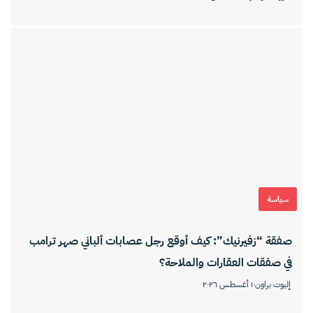
سياسة
صفقة “زفيرنيك”: كيف أوقع رجل عصابات ألباني صهر ترامب
في صفقات العقارات والملاحة؟
إليوت براون
١٠ أغسطس ٢٠٢٦