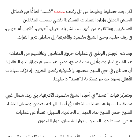
لكن بعد حصارها وطردها من تل رفعت
عقدت
“قسد” اتفاقًا مع فصائل
الجيش الوطني وإدارة العمليات العسكرية يقضي بسحب المقاتلين
العسكريين وعائلاتهم من قرى سد الشهباء، حربل، أحرص، فافين، أم حوش،
في ريف حلب، وحيي الشيخ مقصود والأشرفية إلى مناطق شرق الفرات.
وساهم الجيش الوطني في عمليات خروج المقاتلين وعائلاتهم من المنطقة
عبر الشيخ نجار وصولًا إلى مدينة منبج، ومنها عبر جسر قرقوزاق نحو الرقة، إلا
أن مقاتلين في حيي الشيخ مقصود والأشرفية رفضوا الخروج، إذ تؤكد شهادات
الأهالي وجود حواجز عسكرية لـ”قسد” داخلهما.
وتتمركز قوات “قسد” في أحياء الشيخ مقصود، الأشرفية، بني زيد، شمال غربي
مدينة حلب، وتنفذ عمليات الخطف في أحياء الهلك، بعيدين وبستان الباشا،
الشيخ خضر، الشيخ طه، الميدان، الخالدية، السبيل، فضلًا عن عمليات
قنص، محيط دوار الجندول، دوار الشيحان، دوار الليرمون.