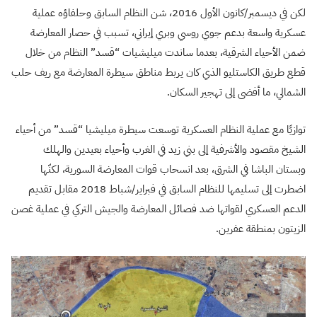
لكن في ديسمبر/كانون الأول 2016، شن النظام السابق وحلفاؤه عملية
عسكرية واسعة بدعم جوي روسي وبري إيراني، تسبب في حصار المعارضة
ضمن الأحياء الشرقية، بعدما ساندت ميليشيات “قسد” النظام من خلال
قطع طريق الكاستليو الذي كان يربط مناطق سيطرة المعارضة مع ريف حلب
الشمالي، ما أفضى إلى تهجير السكان.
توازيًا مع عملية النظام العسكرية توسعت سيطرة ميليشيا “قسد” من أحياء
الشيخ مقصود والأشرفية إلى بني زيد في الغرب وأحياء بعيدين والهلك
وبستان الباشا في الشرق، بعد انسحاب قوات المعارضة السورية، لكنّها
اضطرت إلى تسليمها للنظام السابق في فبراير/شباط 2018 مقابل تقديم
الدعم العسكري لقواتها ضد فصائل المعارضة والجيش التركي في عملية غصن
الزيتون بمنطقة عفرين.