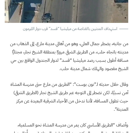
استهداف المدنيين بالقناصة من ميليشيا “قسد” قرب دوار الليرمون
من جانبه، يضطر جمال العلي، وهو من أهالي مدينة مارع، إلى الذهاب من
مدينته باتجاه حلب، من الطريق الشرقي مرورًا بمنطقة الشيخ نجار، مجتازًا
مسافة أطول بسبب رصد ميليشيا “قسد” لدوار الجندول الواقع بين حي
الشيخ مقصود والهلك شمال مدينة حلب.
وقال خلال حديثه لـ”نون بوست”: “الطريق من مارع حتى مدرسة المشاة
آمن نسبيًا، لكن نضطر إلى التوجه عبر طريق الشيخ نجار (الطريق الشرقي)
حيث تطول المسافة، لأننا ندخل من الأحياء الشرقية البعيدة عن مركز
المدينة”.
وأضاف “الطريق الأساسي كان يمر من مدرسة المشاة نحو المسلمية،