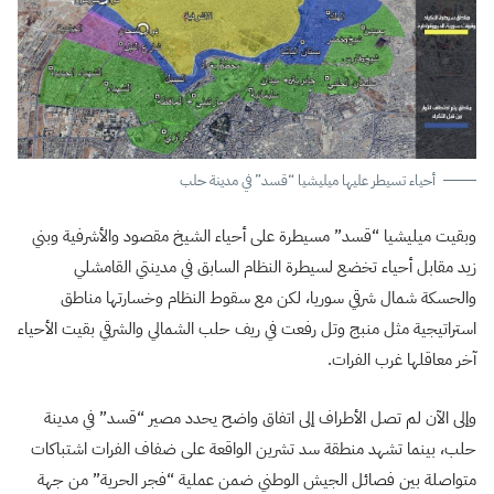
أحياء تسيطر عليها ميليشيا “قسد” في مدينة حلب
وبقيت ميليشيا “قسد” مسيطرة على أحياء الشيخ مقصود والأشرفية وبني
زيد مقابل أحياء تخضع لسيطرة النظام السابق في مدينتي القامشلي
والحسكة شمال شرقي سوريا، لكن مع سقوط النظام وخسارتها مناطق
استراتيجية مثل منبج وتل رفعت في ريف حلب الشمالي والشرقي بقيت الأحياء
آخر معاقلها غرب الفرات.
وإلى الآن لم تصل الأطراف إلى اتفاق واضح يحدد مصير “قسد” في مدينة
حلب، بينما تشهد منطقة سد تشرين الواقعة على ضفاف الفرات اشتباكات
متواصلة بين فصائل الجيش الوطني ضمن عملية “فجر الحرية” من جهة