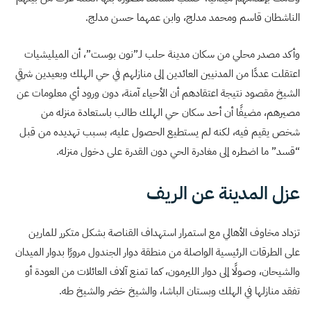
الناشطان قاسم ومحمد مدلج، وابن عمهما حسن مدلج.
وأكد مصدر محلي من سكان مدينة حلب لـ”نون بوست”، أن الميليشيات
اعتقلت عددًا من المدنيين العائدين إلى منازلهم في حي الهلك وبعيدين شرقي
الشيخ مقصود نتيجة اعتقادهم أن الأحياء آمنة، دون ورود أي معلومات عن
مصيرهم، مضيفًا أن أحد سكان حي الهلك طالب باستعادة منزله من
شخص يقيم فيه، لكنه لم يستطيع الحصول عليه، بسبب تهديده من قبل
“قسد” ما اضطره إلى مغادرة الحي دون القدرة على دخول منزله.
عزل المدينة عن الريف
تزداد مخاوف الأهالي مع استمرار استهداف القناصة بشكل متكرر للمارين
على الطرقات الرئيسية الواصلة من منطقة دوار الجندول مرورًا بدوار الميدان
والشيحان، وصولًا إلى دوار الليرمون، كما تمنع آلاف العائلات من العودة أو
تفقد منازلها في الهلك وبستان الباشا، والشيخ خضر والشيخ طه.