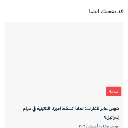
قد يعجبك ايضا
سياسة
​هوس عابر للقارات: لماذا تسقط أميركا اللاتينية في غرام
إسرائيل؟
جوزيف بوشارد
١٠ أغسطس ٢٠٢٦