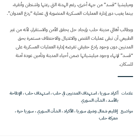
وميليشيا “قسد” من جهة أخرى، رغم الهدنة التي رعتها واشنطن وأنقرة،
بينما يغيب دور إدارة العمليات العسكرية المنضوية في عملية “ردع العدوان”.
ويطالب أهالي مدينة حلب بإيجاد حل يحقق الأمن والاستقرار، لأنه من غير
الطبيعي أن تبقى عمليات القنص والاغتيال والاختطاف مستمرة بحق
المدنيين دون وجود رادع حقيقي تفرضه إدارة العمليات العسكرية على
“قسد” لإنهاء وجود ميليشياتها ضمن أحياء المدينة وتأمين عودة آمنة
للسكان.
علامات
أكراد سوريا
،
استهداف المدنيين في حلب
،
استهداف حلب
،
الإطاحة
بالأسد
،
الشأن السوري
مواضيع
إقليم شمال وشرق سوريا
،
الأكراد
،
الشأن السوري
،
سوريا حرة
،
معركة حلب