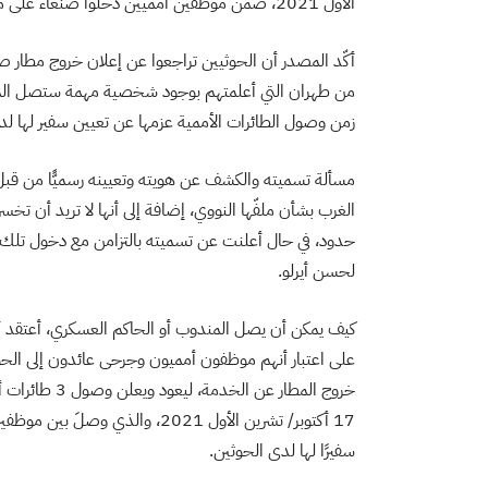
الأول 2021، ضمن موظفين أمميين دخلوا صنعاء على متن 3 طائرات كانت تقلُّ مساعدات طبية وإغاثية.
أكّد المصدر أن الحوثيين تراجعوا عن إعلان خروج مطار ص
زمن وصول الطائرات الأممية عزمها عن تعيين سفير لها لد
مسألة تسميته والكشف عن هويته وتعيينه رسميًّا من قبل ط
الغرب بشأن ملفّها النووي، إضافة إلى أنها لا تريد أن تخسر
حدود، في حال أعلنت عن تسميته بالتزامن مع دخول تلك الطا
لحسن أيرلو.
على اعتبار أنهم موظفون أمميون وجرحى عائدون إلى الحوثيين
خروج المطار عن
17 أكتوبر/ تشرين الأول 2021، وا
سفيرًا لها لدى الحوثين.