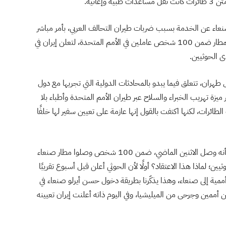
نعاء عن الخدمة بسبب ضربات طيران التحالف العربي، بأمر مباشر
من طهران التي أعلمتهم بوجود شخصية مهمة ستصل المطار ضمن 100 شخص عاملين في الأمم المتحدة، لتعلن إيران في
ى الحوثيين.
هران، تتعلق فيما يبدو بالمحادثات الدولية التي تجريها مع دول
 ميزة تهريب الخبراء والسلاح عبر طيران الأمم المتحدة وأطباء بلا
ئرات، لكنها اكتفت بالقول إنها عازمة على تعيين سفير لها خلفًا
كيف يمكن أن يصل المندوب أو الحاكم العسكري، أعتقد أنه وصل الاثنين الماضي، ضمن 100 شخص وصلوا مطار صنعاء
؛ لماذا هذا الاعتقاد؟ أولًا لأن الحوثي أعلن قبل أسبوع تقريبًا
 الخدمة، ليعود ويعلن وصول 3 طائرات أممية إلى صنعاء، وهذا يذكّرنا بطريقة دخول حسن أيرلو صنعاء في
لذي وصلَ بين موظفين أممين وجرحى من الميليشيا، وفي اليوم ذاته أعلنت إيران تعيينه