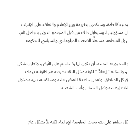
ة كالعادة، وستكتفي بتغريدة وزير الإعلام والثقافة على الإنترنت
حمل مسؤوليتها، وسيقابل ذلك من قبل المجتمع الدولي بتجاهل تام،
راني في المنطقة، مستغلًّا الضعف الدبلوماسي والسياسي للحكومة
لجمهورية اليمنية، أن يكون لها ردّ حاسم على الأرض، وتعلن بشكل
تسمّيه “إرهابيًّا” لكونه دخل البلاد بطريقة غير قانونية بهدف
في كل المناطق، وتعمل جاهدة للقبض عليه ومحاكمته، بتهمة دخول
ليات إرهابية وقتل الجيش وأبناء الشعب.
ل مباشر على تصريحات الخارجية الإيرانية، لكنه ردَّ بشكل عام