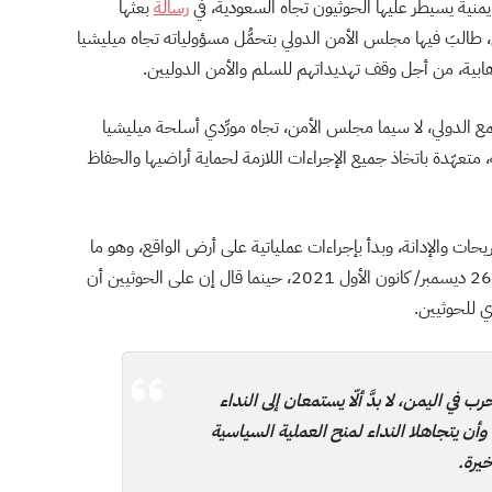
منية يسيطر عليها الحوثيون تجاه السعودية، في
رسالة
بعثها
طالبَ فيها مجلس الأمن الدولي بتحمُّل مسؤولياته تجاه ميليشيا
إرهابية، من أجل وقف تهديداتهم للسلم والأمن الدوليين.
مع الدولي، لا سيما مجلس الأمن، تجاه مورِّدي أسلحة ميليشيا
، متعهّدة باتخاذ جميع الإجراءات اللازمة لحماية أراضيها والحفاظ
يحات والإدانة، وبدأ بإجراءات عملياتية على أرض الواقع، وهو ما
كشفه المتحدث باسم التحالف العربي تركي المالكي، الأحد 26 ديسمبر/ كانون الأول 2021، حينما قال إن على الحوثيين أن
دي للحوثيين.
 في اليمن، لا بدَّ ألّا يستمعان إلى النداء
دولي، كما فعل الحوثيون طيلة عام 2021، وأن يتجاهلا النداء لمنح العملية السياسية
يرة.