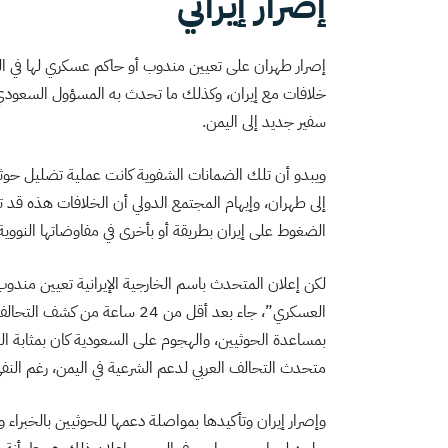
إصرار إيراني
إصرار طهران على تعيين مندوب أو حاكم عسكري لها في 
خلافات مع إيران، وكذلك ما تحدث به المسؤول السعود
سفير جديد إلى اليمن.
ويبدو أن تلك الضمانات الشفوية كانت عملية تضليل حو
إلى طهران، وإيهام المجتمع الدولي أن الخلافات هذه ق
الضغوط على إيران بطريقة أو بأخرى في مفاوضاتها النووية
لكن إعلان المتحدث باسم الخارجية الإيرانية تعيين مندوب ج
العسكري”، جاء بعد أقل من 24 سا
بمساعدة الحوثيين، والهجوم على السعودية كان بمثابة التأ
متحدث التحالف العربي لدعم الشرعية في اليمن، رغم الن
وإصرار إيران وتأكيدها بمواصلة دعمها للحوثيين بالخبراء وا