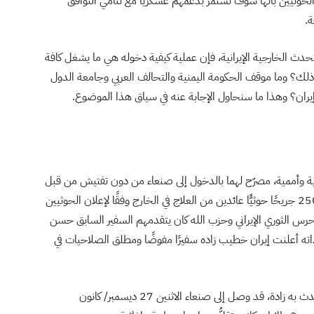
وثيين بأنها سوف تستمرّ بدعمهم عسكريًّا مع تنامي التوافق
ة.
متحدث الخارجية الإيرانية، فإن عملية كيفية دخوله هي ما يشغل كافة
 ذلك؟ وما موقف الحكومة اليمنية والتحالف العربي وجامعة الدول
 إيران؟ وهذا ما سنحاول الإجابة عنه في سياق هذا الموضوع.
20، وصلت طائرتان، عُمانية وأممية، مصرّح لهما بالدخول إلى صنعاء من دون تفتيش من قبل
التحالف العربي وفقًا لتفاهمات دولية، وكانتا تقلّا أكثر من 250 جريحًا حوثيًّا عائدين من العلاج في الخارج وفقًا لإعلان الحوثيين
 20 خبيرًا برفقتهما من الحرس الثوري الإيراني وحزب الله كان يتقدمهم السفير السابق حسن
م ذاته أعلنت إيران خطيب زاده سفيرًا مفوضًا ومطلق الصلاحيات في
ووفقًا لمصادر “نون بوست”، فإن السفير الإيراني الذي تحدث به زادة، قد وصل إلى صنعاء الاثنين 27 ديسمبر/ كانون