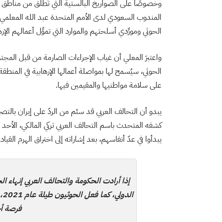
وخصوصًا على الصواريخ البالستية التي تُطلق من مناطق ي
المندوب السعودي لدى الأمم المتحدة عبد الله المعلمي، 
الحوثي ومورِّدي أسلحتهم والموارد التي تموِّل أعمالهم ال
واعتبرَ المعلي أن غياب الإجراءات الصارمة من قبل المجت
الحوثي، سيُسمح لها بمواصلة أعمالها الإرهابية في المنطقة
على سلامة مواطنيها والمقيمين فيها.
يبدو أن التحالف العربي قد سئم من الردّ على إيران بالتصر
يبدأوا في عدّ أنفاسهم، بعد إشاراته إلى اختراق الهرم القيا
إذا أرادت الحكومة والتحالف العربي إنهاء الحرب
ال
فرصة أخ