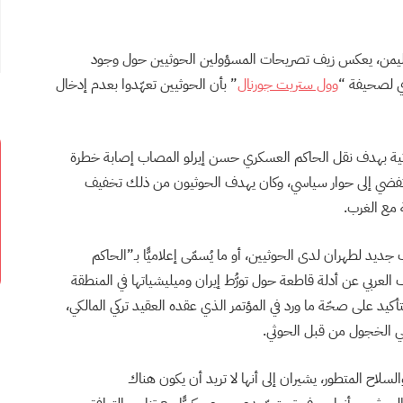
اليمن، يعكس زيف تصريحات المسؤولين الحوثيين حول وجود
ي لصحيفة “
وول ستريت جورنال
” بأن الحوثيين تعهّدوا بعدم إدخال
ثية بهدف نقل الحاكم العسكري حسن إيرلو المصاب إصابة خطرة
د تفضي إلى حوار سياسي، وكان يهدف الحوثيون من ذلك تخفيف
 مع الغرب.
ديد لطهران لدى الحوثيين، أو ما يُسمّى إعلاميًّا بـ”الحاكم
عة من كشف التحالف العربي عن أدلة قاطعة حول تورُّط إيران وميليشياتها في المنطقة
كيد على صحّة ما ورد في المؤتمر الذي عقده العقيد تركي المالكي،
في الخجول من قبل الحوثي.
لسلاح المتطور، يشيران إلى أنها لا تريد أن يكون هناك