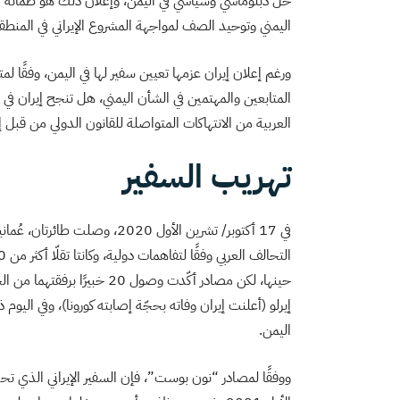
حل دبلوماسي وسياسي في اليمن، وإعلان ذلك هو طمأنة الح
اليمني وتوحيد الصف لمواجهة المشروع الإيراني في المنطق
ورغم إعلان إيران عزمها تعيين سفير لها في اليمن، وفقًا ل
المتابعين والمهتمين في الشأن اليمني، هل تنجح إيران في
العربية من الانتهاكات المتواصلة للقانون الدولي من قبل
تهريب السفير
في 17 أكتوبر/ تشرين الأول 20
حينها، لكن مصادر أكّدت وصول
إيرلو (أعلنت إيران وفاته بحجّة إصابته كورونا)، وفي اليو
اليمن.