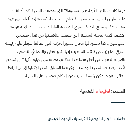
مهما كانت نتائج “الأزمة غير المسبوقة” التي تعصف بالجبهة، كما أطلقت
عليها مارين لوبان، تعتبر معارضة قياديي الحزب لمؤسسه إيذانًا بانطلاق عهد
جديد، هذا ويسنح النفوذ الرمزي للقطيعة العائلية والسياسية للابنة فرصة
الانتصار لإستراتيجية الشيطنة التي تصعب مناقشتها من قِبل خصومها
السياسيين، كما تفسح لها مجال تسيير الحزب الذي لطالما سيطر عليه رئيسه
الشرفي لما يزيد عن 30 سنة، حيث إنها تتبع خطى والدها في التضحية
بالقرابة الدموية من أجل مصلحة التنظيم، معلنة على غراره بأنها “لن تسمح
لأحد بإضعاف الجبهة الوطنية”، وفي هذا السياق، تجدر الإشارة إلى أن الرابط
العائلي هو ما مكن رئيسة الحزب من إحكام قبضتها على الجبهة.
المصدر:
لوفيجارو
الفرنسية
علامات
الجبهة الوطنية الفرنسية
،
اليمين الفرنسي