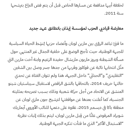
لخلافة أبيها مدافعة عن مسارها الخاص قبل أن يتم فض النزاع بترشحها
سنة 2011.
معارضة قياديي الحزب لمؤسسة إيذان بانطلاق عهد جديد
ما فتئ تباعد الرؤى بين مارين لوبان وأعضاء حزبها يُنشِط الحياة السياسية
للجبهة الوطنية، حيث تأجج الوضع على خلفية الجدال غير المنتهي حول
مسألة الشيطنة وبروز ماريون ماريشال حفيدة الزعيم وابنة أخت مارين التي
مثّل انتخابها نائبة عن فوكلوز وقربها من جدها جسر وصل بين الشقين
“التقليدي” و”الحداثي” داخل الجبهة، هذا ولم تتوان الفتاة عن تحدي
خالتها خريف 2014، بالتحاقها بالشق الرافض لاستقبال سيباستيان شينو
المنشق عن الاتحاد من أجل حركة شعبية وذلك بسبب تصريحه بمثليته
الجنسية، كما أعلنت بعدها عن موافقتها لترشيح جون ماري لوبان عن
منطقة باكا في ديسمبر 2015، علاوة على دعمها للنائب الأوروبي آيماريك
شوبراد المرفوض علنًا من قِبل مارين لوبان، ليتم بذلك إثبات نظرية
“الاستبدال الأكبر” الذي ما فتأت تنكره الجبهة الوطنية.