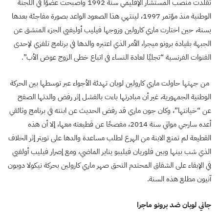
تقلدت منصب المستشار الإقليمي سنة 1992 وأصبحت عضوًا في اللجنة
الوطنية منذ مؤتمر 1997، لينتهي هذا الصعود الواعد بصورة مفاجئة بعدها
بسنة، حين اختارت ماري كارولين وزوجها فيليب أوليفيي الجزء المنشق عن
الجبهة بقيادة برونو ميجرا، الأمر الذي اعتبره والدها في برنامج تلفزي لإحدى
القنوات الفرنسية “تجليًا لعادة النساء في اتباع خطى الزوج عوض الأب”.
من جهتها حاولت ماري كارولين لوبان تهدئة الأجواء عبر توسطها بين الحركة
الوطنية الجمهورية، غير أن مبادرتها باءت بالفشل إثر رفض والدتها الصفح
عن “خيانتها”، وكان جون ماري قد رفض الحديث عن ابنته في برنامج وثائقي
أعده سارجي مواتي سنة 2014، مفصحًا عن قطيعته معها، إلا أن هذه
القطيعة لم تمنع الابنة من الهرع لطلب مساعدة والدها على تويتر إثر الخلاف
الذي شب بينها وبين فلوريان فيليبو يناير الماضي، ومع إصرار فيليب أولفيي
في الإبقاء على الشقاق المحتدم التحق صهر ماري كارولين بحركة نيكولا دوبون
آنيون مطلع هذه السنة.
جاني لوبان ضد برونو ماجرا