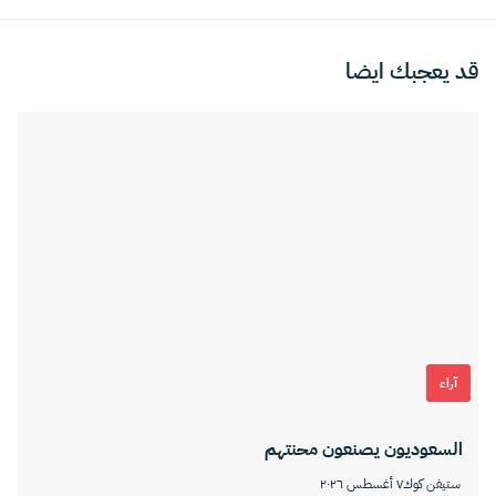
قد يعجبك ايضا
آراء
السعوديون يصنعون محنتهم
ستيفن كوك
٧ أغسطس ٢٠٢٦