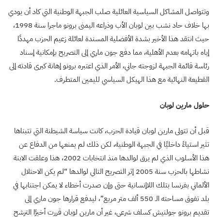
وتتواصل المشاكل السياسية العائلية صلب الجبهة الوطنية التي كاد أن يودي
بها خلاف حاد نشب بين لوبان الأب وذراعه اليمنى برونو ماجرا سنة 1998،
حيث انتقد هذا الأخير بشدة الأفضلية المسندة لعائلة زعيم الحزب مهددًا
إياه باتهامه بعدم الأهلية، مما دفع جون ماري إلى التصريح بإمكانية إسناد
رئاسة قائمة الجبهة لزوجته جاني، الأمر الذي اعتبره برونو إهانة كبرى قادته إلى
القطيعة النهائية مع هذا الهيكل السياسي لليمين المتطرف.
حلول مارين لوبان
قبل أن تتولى مارين لوبان قيادة الحزب، كانت سياسة الشيطنة التي تتبناها
تثير استياءً داخليًا في الجبهة الوطنية، لكن ذلك لم يمنعها من الدفاع عن
هذا الأسلوب الذي لم يرق لوالدها منذ انتخابات 2002، هذا وعلقت الابنة
نشاطها بالحزب سنة 2005 إثر التصريح التالي لوالدها “لم يكن الاحتلال
الألماني بفرنسا بتلك اللاإنسانية حتى وإن صدرت أخطاء لا يمكن اجتنابها في
بلد تفوق مساحته الـ 550 ألف متر مربع”، ليدفع قرارها جون ماري إلى
تقديم برونو جولنيش كسلف شرعي، غير أن مارين لوبان قررت أخيرًا الترشح