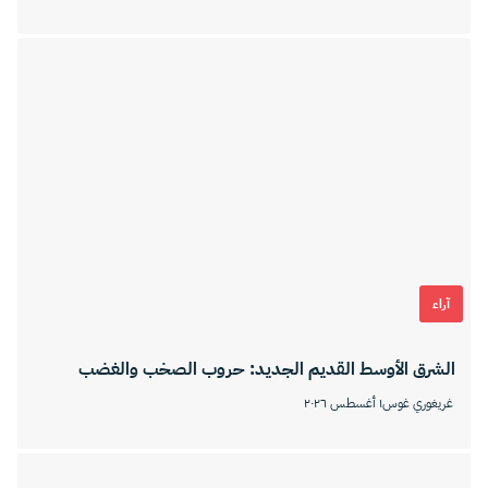
آراء
الشرق الأوسط القديم الجديد: حروب الصخب والغضب
غريغوري غوس
١ أغسطس ٢٠٢٦