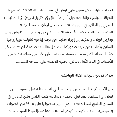
ارتبطت بيارات لالان بجون ماري لوبان في زيجة ثانية سنة 1960 لتجمعهما
الحياة السياسية والخاصة قبل أن يبدأ الثنائي في الانهيار تدريجيًا في الثمانينات
لينتهي إلى الطلاق في مارس 1987، حين كان لوبان يستعد للترشح
للانتخابات الرئاسية، هذا وقد دفع التوتر القائم بين والدي ماري كارولين ويان
ومارين لوبان، والدتهما إلى إجراء مقابلة مع مجلة إباحية تناولت فيها زوجها
السابق وأعلنت عن قرب صدور كتاب يحمل مفاجآت صادمة، لم يصدر حتى
هذه اللحظة، لكن هذه الفضيحة لم تمنع لوبان الأب من حيازة 14% من
الأصوات في الدور الأول وفرض الجبهة الوطنية على الساحة السياسية.
ماري كارولين لوبان، الابنة الجاحدة
كان الأب يفكر في البحث عن وريث سياسي له من بناته قبل صعود مارين
لوبان إلى السلطة، فقد تولى الحملة الانتخابية لابنته الكبرى ماري كارولين في
السباق البلدي لسنة 1985، الذي انتهى بحصولها على 16% من الأصوات
في مواجهة العمدة نيكولا ساركوزي لتصبح بعدها عنصرًا مؤثرًا للحزب، حيث