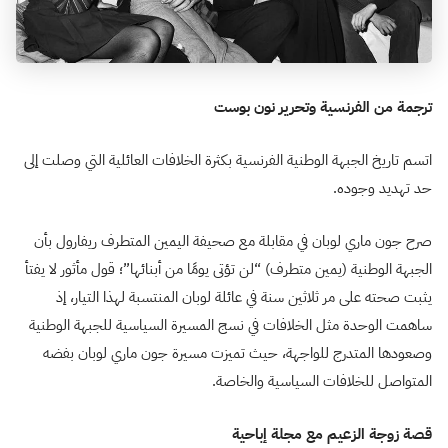
ترجمة من الفرنسية وتحرير نون بوست
اتسم تاريخ الجبهة الوطنية الفرنسية بكثرة الخلافات العائلية التي وصلت إلى
حد تهديد وجوده.
صرح جون ماري لوبان في مقابلة مع صحيفة اليمين المتطرف ريفارول بأن
الجبهة الوطنية (يمين متطرف) “لن تؤتى يومًا من أبنائها”؛ قول مأثور لا يفتأ
يثبت صحته على مر ثلاثين سنة في عائلة لوبان المنتسبة لهذا التيار، إذ
ساهمت الوحدة مثل الخلافات في نسج المسيرة السياسية للجبهة الوطنية
وصعودها المتدرج للواجهة، حيث تميزت مسيرة جون ماري لوبان بفضه
المتواصل للخلافات السياسية والخاصة.
قصة زوجة الزعيم مع مجلة إباحية