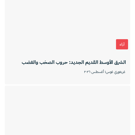
آراء
الشرق الأوسط القديم الجديد: حروب الصخب والغضب
غريغوري غوس
١ أغسطس ٢٠٢٦