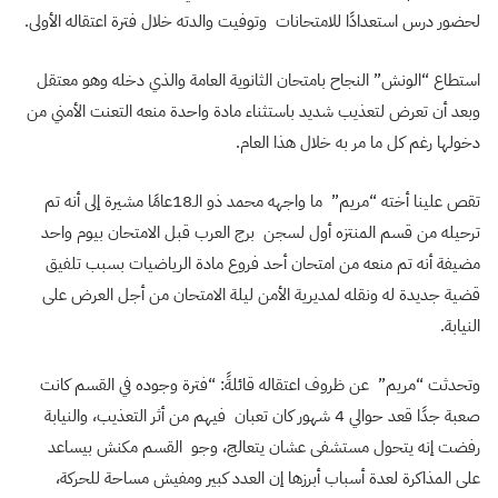
لحضور درس استعدادًا للامتحانات وتوفيت والدته خلال فترة اعتقاله الأولى.
استطاع “الونش” النجاح بامتحان الثانوية العامة والذي دخله وهو معتقل
وبعد أن تعرض لتعذيب شديد باستثناء مادة واحدة منعه التعنت الأمني من
دخولها رغم كل ما مر به خلال هذا العام.
تقص علينا أخته “مريم” ما واجهه محمد ذو الـ18عامًا مشيرة إلى أنه تم
ترحيله من قسم المنتزه أول لسجن برج العرب قبل الامتحان بيوم واحد
مضيفة أنه تم منعه من امتحان أحد فروع مادة الرياضيات بسبب تلفيق
قضية جديدة له ونقله لمديرية الأمن ليلة الامتحان من أجل العرض على
النيابة.
وتحدثت “مريم” عن ظروف اعتقاله قائلةً: “فترة وجوده في القسم كانت
صعبة جدًا قعد حوالي 4 شهور كان تعبان فيهم من أثر التعذيب، والنيابة
رفضت إنه يتحول مستشفى عشان يتعالج، وجو القسم مكنش بيساعد
على المذاكرة لعدة أسباب أبرزها إن العدد كبير ومفيش مساحة للحركة،