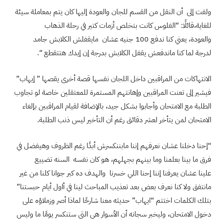
ولفت إلى أن النقل من القسم للجان والعودة إليها كان يتم بمعاملة سيئة
للغاية،قائلًا: “الفلوس كانت بتخلص أزمات كتير في رحلة الذهاب
والعودة، يعني كنا ندفع 100 جنيه عشان مايقفلش الكلابش جامد
لدرجة لما كنا ماندفعش يقفل الكلابش بدرجة إن إيدك هتتقطع “.
الانتهاكات من المراقبين داخل اللجان نفسها قصة أخرى يقصها ” إيهاب”
فيشير إلى تعنت المراقبين وإهانتهم المستمرة للمعتقلين خاصة لو تجاوب
الطلبة مع الامتحان وأجابوا بشكل جيد، بالإضافة لقيام المراقبين بإلغاء
الامتحان لمن يتأخر لعشر دقائق رغم أن التأخير ليس ذنب الطلبة.
“إحنا دخلنا عشان نعرفهم إننا مابننكسرش أبدًا رغم الظروف وهيفضل في
فرق ما بينا بعلمنا وما بينهم بجهلهم، هو كان نفسه السنه تضييع
علينا عشان يعرفنا إننا إحنا اللي خسرنا والهدف ده كبر جوانا كلنا من غير
مانتفق ولا كنا نعرف بعض بعد تعذيب المباحث لينا في أاول أيام حبستنا”
بتلك الكلمات اختتم “ايهاب” حديثه معنا شارحًا لماذا أصر وزملاؤه على
دخول الامتحان، وليخبر سجانه أن الأسوار هي التي ستنكسر يومًا ما وليس