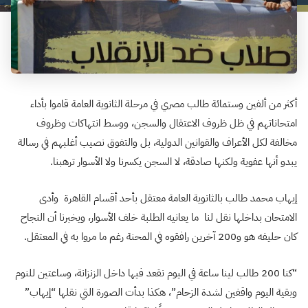
أكثر من ألفين وستمائة طالب مصري في مرحلة الثانوية العامة قاموا بأداء
امتحاناتهم في ظل ظروف الاعتقال والسجن، ووسط انتهاكات وظروف
مخالفة لكل الأعراف والقوانين الدولية، بل والتفوق نصيب أغلبهم في رسالة
يبدو أنها عفوية ولكنها صادقة، لا السجن يكسرنا ولا الأسوار ترهبنا.
إيهاب محمد طالب بالثانوية العامة معتقل بأحد أقسام القاهرة وأدى
الامتحان بداخلها نقل لنا ما يعانيه الطلبة خلف الأسوار، ويخبرنا أن النجاح
كان حليفه هو و200 آخرين رافقوه في المحنة رغم ما مروا به في المعتقل.
“كنا 200 طالب لينا ساعة في اليوم نقعد فيها داخل الزنزانة، وساعتين للنوم
وبقية اليوم واقفين لشدة الزحام”، هكذا بدأت الصورة التي نقلها “إيهاب”