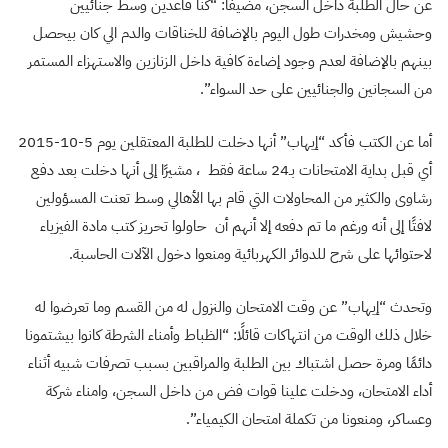
عن حال الطلبة داخل السجن، مضيفًا: “كنا قاعدين وسط جنائيين
وحشيش ومخدرات طول اليوم بالإضافة للخناقات والدم الي كان بيحصل
بينهم بالإضافة لعدم وجود إضاءة كافية داخل الزنازين والاستهزاء المستمر
من السجانين والجنائيين على حد السواء”.
أما عن الكتب فأكد “إيهاب” أنها دخلت للطلبة المعتقلين يوم 5-10-2015
أي قبل بداية الامتحانات بـ24 ساعة فقط ، مشيرًا إلى أنها دخلت بعد دفع
رشاوى والكثير من المحاولات التي قام بها الأهالي وسط تعنت المسؤولين
لافتًا إلى أنه ورغم ما تم دفعه إلا أنهم أن حاولوا تحريز كتب مادة الفيزياء
لاحتوائها على شرح للدوائر الكهربائية ومنعوا دخول الآلات الحاسبة.
وتحدث “إيهاب” عن وقت الامتحان والنزول له من القسم وما تعرضوا له
خلال ذلك الوقت من انتهاكات قائلًا: “الظباط وأمناء الشرطة كانوا بيشتمونا
دائمًا ومرة حصل اشتباك بين الطلبة والمراقبين بسبب تصرفات شبيه أثناء
أداء الامتحان، ودخلت علينا قوات فض من داخل السجن، وامناء شركة
وعساكر، ومنعونا من تكملة امتحان الكيمياء”.