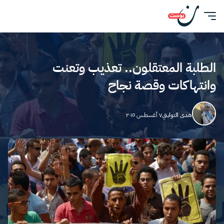
الطلبة المعتقلون.. تعذيب وتعنت
وانتهاكات وقصة نجاح
هدى التوابتي
٧ أغسطس ٢٠١٥